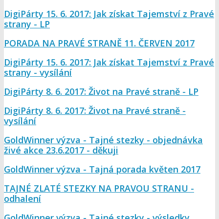
DigiPárty 15. 6. 2017: Jak získat Tajemství z Pravé
strany - LP
PORADA NA PRAVÉ STRANĚ 11. ČERVEN 2017
DigiPárty 15. 6. 2017: Jak získat Tajemství z Pravé
strany - vysílání
DigiPárty 8. 6. 2017: Život na Pravé straně - LP
DigiPárty 8. 6. 2017: Život na Pravé straně -
vysílání
GoldWinner výzva - Tajné stezky - objednávka
živé akce 23.6.2017 - děkuji
GoldWinner výzva - Tajná porada květen 2017
TAJNÉ ZLATÉ STEZKY NA PRAVOU STRANU -
odhalení
GoldWinner výzva - Tajné stezky - výsledky