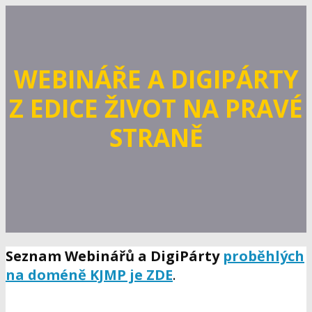
WEBINÁŘE A DIGIPÁRTY
Z EDICE ŽIVOT NA PRAVÉ
STRANĚ
Seznam Webinářů a DigiPárty
proběhlých
na doméně KJMP je ZDE
.