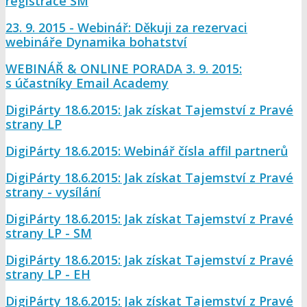
registrace SM
23. 9. 2015 - Webinář: Děkuji za rezervaci
webináře Dynamika bohatství
WEBINÁŘ & ONLINE PORADA 3. 9. 2015:
s účastníky Email Academy
DigiPárty 18.6.2015: Jak získat Tajemství z Pravé
strany LP
DigiPárty 18.6.2015: Webinář čísla affil partnerů
DigiPárty 18.6.2015: Jak získat Tajemství z Pravé
strany - vysílání
DigiPárty 18.6.2015: Jak získat Tajemství z Pravé
strany LP - SM
DigiPárty 18.6.2015: Jak získat Tajemství z Pravé
strany LP - EH
DigiPárty 18.6.2015: Jak získat Tajemství z Pravé