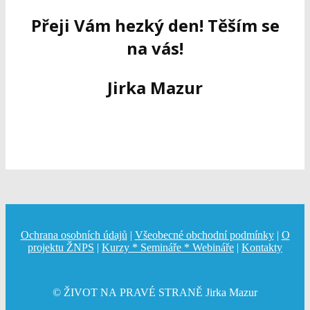
Přeji Vám hezký den! Těším se
na vás!
Jirka Mazur
Ochrana osobních údajů
|
Všeobecné obchodní podmínky
|
O
projektu ŽNPS
|
Kurzy * Semináře * Webináře
|
Kontakty
© ŽIVOT NA PRAVÉ STRANĚ Jirka Mazur