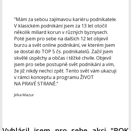
"Mám za sebou zajímavou kariéru podnikatele.
V klasickém podnikání jsem za 13 let otočil
několik miliard korun v různých byznysech.
Poté jsem pro sebe na dalších 12 let objevil
burzu a svět online podnikání, ve kterém jsem
se dostal do TOP 5 čs. podnikatelů. Zažil jsem
skvělé úspěchy a občas i těžké chvíle. Objevil
jsem pro sebe postupně svět podnikání a vím,
že již nikdy nechci zpět. Tento svět vám ukazuji
v rámci konceptu a programu ŽIVOT
NA PRAVÉ STRANĚ.”
Jirka Mazur
Vyhlásil jsem pro sebe akci "ROK