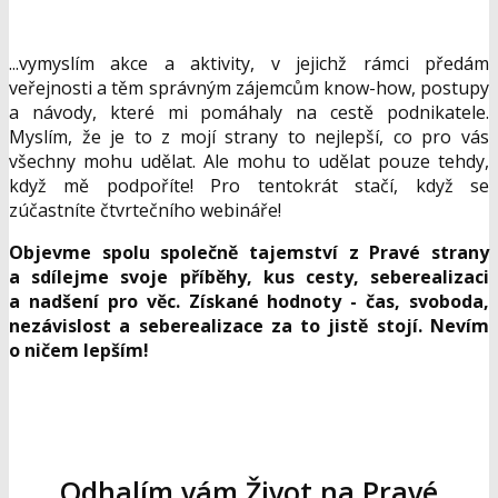
...vymyslím akce a aktivity, v jejichž rámci předám
veřejnosti a těm správným zájemcům know-how, postupy
a návody, které mi pomáhaly na cestě podnikatele.
Myslím, že je to z mojí strany to nejlepší, co pro vás
všechny mohu udělat. Ale mohu to udělat pouze tehdy,
když mě podpoříte! Pro tentokrát stačí, když se
zúčastníte čtvrtečního webináře!
Objevme spolu společně tajemství z Pravé strany
a sdílejme svoje příběhy, kus cesty, seberealizaci
a nadšení pro věc. Získané hodnoty - čas, svoboda,
nezávislost a seberealizace za to jistě stojí. Nevím
o ničem lepším!
Odhalím vám Život na Pravé