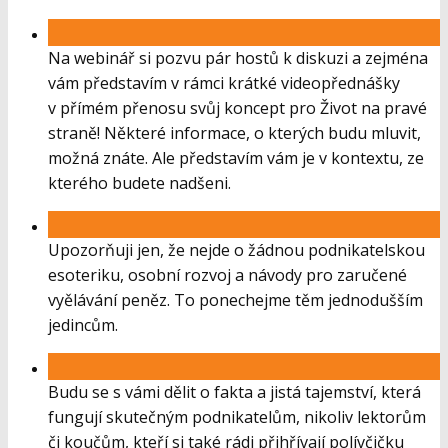
Na webinář si pozvu pár hostů k diskuzi a zejména
vám představím v rámci krátké videopřednášky
v přímém přenosu svůj koncept pro Život na pravé
straně! Některé informace, o kterých budu mluvit,
možná znáte. Ale představím vám je v kontextu, ze
kterého budete nadšeni.
Upozorňuji jen, že nejde o žádnou podnikatelskou
esoteriku, osobní rozvoj a návody pro zaručené
vyělávání peněz. To ponechejme těm jednodušším
jedincům.
Budu se s vámi dělit o fakta a jistá tajemství, která
fungují skutečným podnikatelům, nikoliv lektorům
či koučům, kteří si také rádi přihřívají polívčičku