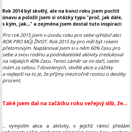
Rok 2014 byl skvělý, ale na konci roku jsem pocítil
únavu a položil jsem si otázky typu "proč, jak dále,
s kým, jak..." a zejména jsem dostal tuto inspiraci:
Pro rok 2015 jsem v úvodu roku pro sebe vyhlásil akci
ROK PRO MŮJ ŽIVOT. Rok 2015 by pro měl být rokem
přelomovým. Naplánoval jsem si v něm 60% času pro
sebe a svou rodinu a podnikatelské aktivity zredukoval
na nějakých 40% času. Tento záměr se mi daří, zatím
mám za sebou 7 dovolených, skvělé akce a zážitky
a nejlepší na to je, že příjmy meziročně rostou o desítky
procent.
Také jsem dal na začátku roku veřejný slib, že...
... vymyslím akce a aktivity, v jejichž rámci předám