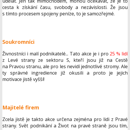
udělat. Jen tak mimochodem, mohou očekávat, že je to
cesta k získání času, svobody a nezávislosti. Že jsou
s tímto procesem spojeny peníze, to je samozřejmé.
Soukromníci
Živnostníci i malí podnikatelé... Tato akce je i pro
25 % lidí
z Levé strany ze sektoru S, kteří jsou již na Cestě
na Pravou stranu, ale pro les nevidí jednotlivé stromy. Ale
ty správné ingredience již okusili a proto je jejich
motivace jistě vyšší!
Majitelé firem
Zcela jistě je takto akce určena zejména pro lidi z Pravé
strany. Svět podnikání a Život na pravé straně jsou tím,