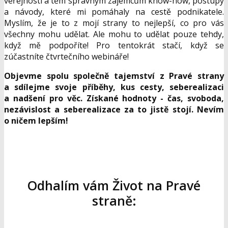
veřejnosti a těm správným zájemcům know-how, postupy
a návody, které mi pomáhaly na cestě podnikatele.
Myslím, že je to z mojí strany to nejlepší, co pro vás
všechny mohu udělat. Ale mohu to udělat pouze tehdy,
když mě podpoříte! Pro tentokrát stačí, když se
zúčastníte čtvrtečního webináře!
Objevme spolu společně tajemství z Pravé strany
a sdílejme svoje příběhy, kus cesty, seberealizaci
a nadšení pro věc. Získané hodnoty - čas, svoboda,
nezávislost a seberealizace za to jistě stojí. Nevím
o ničem lepším!
Odhalím vám Život na Pravé
straně: