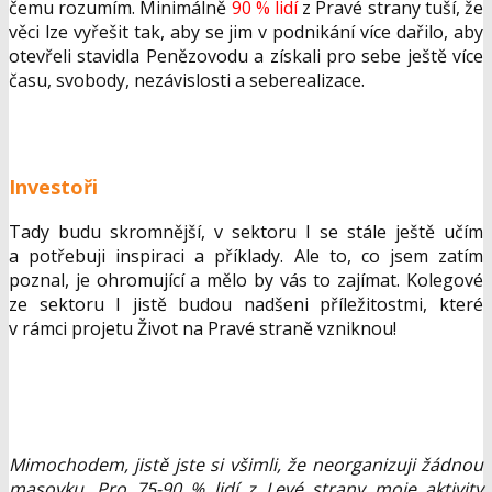
čemu rozumím. Minimálně
90 % lidí
z Pravé strany tuší, že
věci lze vyřešit tak, aby se jim v podnikání více dařilo, aby
otevřeli stavidla Penězovodu a získali pro sebe ještě více
času, svobody, nezávislosti a seberealizace.
Investoři
Tady budu skromnější, v sektoru I se stále ještě učím
a potřebuji inspiraci a příklady. Ale to, co jsem zatím
poznal, je ohromující a mělo by vás to zajímat. Kolegové
ze sektoru I jistě budou nadšeni příležitostmi, které
v rámci projetu Život na Pravé straně vzniknou!
Mimochodem, jistě jste si všimli, že neorganizuji žádnou
masovku. Pro 75-90 % lidí z Levé strany moje aktivity