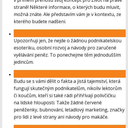
v přímém přenosu svůj koncept pro Život na pravé
straně! Některé informace, o kterých budu mluvit,
možná znáte. Ale představím vám je v kontextu, ze
kterého budete nadšeni.
Upozorňuji jen, že nejde o žádnou podnikatelskou
esoteriku, osobní rozvoj a návody pro zaručené
vyělávání peněz. To ponechejme těm jednodušším
jedincům.
Budu se s vámi dělit o fakta a jistá tajemství, která
fungují skutečným podnikatelům, nikoliv lektorům
či koučům, kteří si také rádi přihřívají polívčičku
na lidské hlouposti. Takže žádné červené
peněženky, bubnování, letadlový marketing, značky
pro lidi z levé strany ani návody pro makáče.