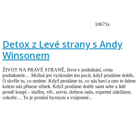
10675x
Detox z Levé strany s Andy
Winsonem
ŽIVOT NA PRAVÉ STRANĚ, život v podnikání, cesta
podnikatele… Možná jen vyzkoušet ten pocit, když prodáme dobře,
či skvěle to, co umíme. Když prodáme to, co nás baví a ono to lidem
kolem nás přinese užitek. Když prodáme dobře sami sebe a lidé
prostě koupí – službu, věc, servis, dobrou radu, expertní záležitost,
cokoliv… To je poslání byznysu a vzájemné...