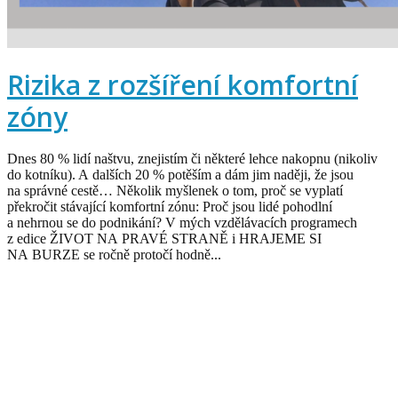
Rizika z rozšíření komfortní
zóny
Dnes 80 % lidí naštvu, znejistím či některé lehce nakopnu (nikoliv
do kotníku). A dalších 20 % potěším a dám jim naději, že jsou
na správné cestě… Několik myšlenek o tom, proč se vyplatí
překročit stávající komfortní zónu: Proč jsou lidé pohodlní
a nehrnou se do podnikání? V mých vzdělávacích programech
z edice ŽIVOT NA PRAVÉ STRANĚ i HRAJEME SI
NA BURZE se ročně protočí hodně...