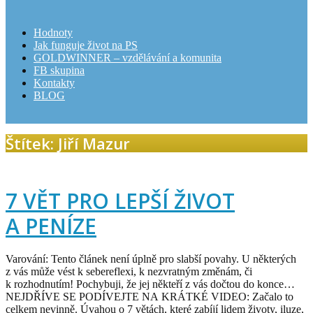
Hodnoty
Jak funguje život na PS
GOLDWINNER – vzdělávání a komunita
FB skupina
Kontakty
BLOG
Štítek: Jiří Mazur
7 VĚT PRO LEPŠÍ ŽIVOT
A PENÍZE
Varování: Tento článek není úplně pro slabší povahy. U některých
z vás může vést k sebereflexi, k nezvratným změnám, či
k rozhodnutím! Pochybuji, že jej někteří z vás dočtou do konce…
NEJDŘÍVE SE PODÍVEJTE NA KRÁTKÉ VIDEO: Začalo to
celkem nevinně. Úvahou o 7 větách, které zabíjí lidem životy, iluze,