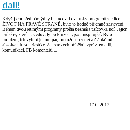
dali!
Když jsem před pár týdny bilancoval dva roky programů z edice
ŽIVOT NA PRAVÉ STRANĚ, bylo to hodně příjemné zastavení.
Během dvou let mými programy prošla bezmála tisícovka lidí. Jejich
příběhy, které následovaly po kurzech, jsou inspirující. Bylo
problém jich vybrat jenom pár, protože jen videí a článků od
absolventů jsou desítky. A textových příběhů, zpráv, emailů,
komunikací, FB komentářů,...
17.6. 2017