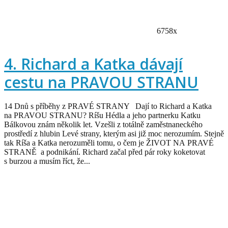
6758x
4. Richard a Katka dávají
cestu na PRAVOU STRANU
14 Dnů s příběhy z PRAVÉ STRANY Dají to Richard a Katka
na PRAVOU STRANU? Ríšu Hédla a jeho partnerku Katku
Bálkovou znám několik let. Vzešli z totálně zaměstnaneckého
prostředí z hlubin Levé strany, kterým asi již moc nerozumím. Stejně
tak Ríša a Katka nerozuměli tomu, o čem je ŽIVOT NA PRAVÉ
STRANĚ a podnikání. Richard začal před pár roky koketovat
s burzou a musím říct, že...