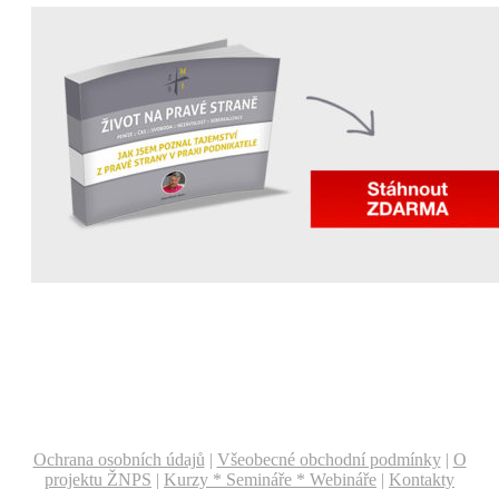
Ochrana osobních údajů
|
Všeobecné obchodní podmínky
|
O
projektu ŽNPS
|
Kurzy * Semináře * Webináře
|
Kontakty