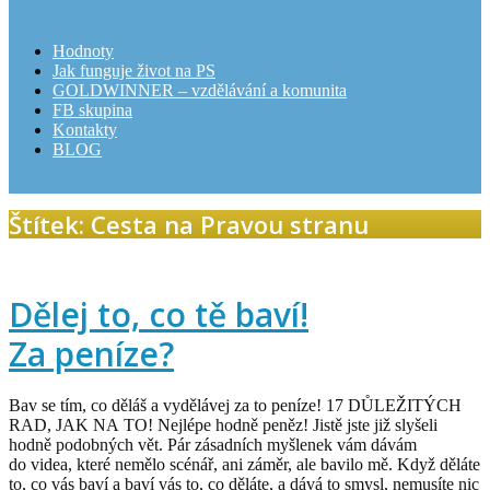
Hodnoty
Jak funguje život na PS
GOLDWINNER – vzdělávání a komunita
FB skupina
Kontakty
BLOG
Štítek: Cesta na Pravou stranu
Dělej to, co tě baví!
Za peníze?
Bav se tím, co děláš a vydělávej za to peníze! 17 DŮLEŽITÝCH
RAD, JAK NA TO! Nejlépe hodně peněz! Jistě jste již slyšeli
hodně podobných vět. Pár zásadních myšlenek vám dávám
do videa, které nemělo scénář, ani záměr, ale bavilo mě. Když děláte
to, co vás baví a baví vás to, co děláte, a dává to smysl, nemusíte nic