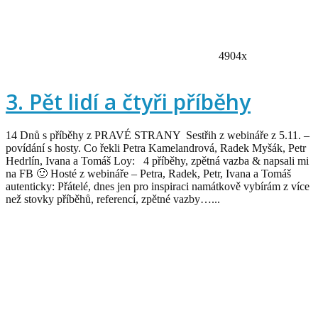
4904x
3. Pět lidí a čtyři příběhy
14 Dnů s příběhy z PRAVÉ STRANY Sestřih z webináře z 5.11. –
povídání s hosty. Co řekli Petra Kamelandrová, Radek Myšák, Petr
Hedrlín, Ivana a Tomáš Loy: 4 příběhy, zpětná vazba & napsali mi
na FB 🙂 Hosté z webináře – Petra, Radek, Petr, Ivana a Tomáš
autenticky: Přátelé, dnes jen pro inspiraci namátkově vybírám z více
než stovky příběhů, referencí, zpětné vazby…...