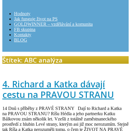
Hodnoty
Jak funguje život na PS
GOLDWINNER – vzdělávání a komunita
FB skupina
Kontakty
BLOG
Štítek: ABC analýza
4. Richard a Katka dávají
cestu na PRAVOU STRANU
14 Dnů s příběhy z PRAVÉ STRANY Dají to Richard a Katka
na PRAVOU STRANU? Ríšu Hédla a jeho partnerku Katku
Bálkovou znám několik let. Vzešli z totálně zaměstnaneckého
prostředí z hlubin Levé strany, kterým asi již moc nerozumím. Stejně
tak Ríša a Katka nerozuměli tomu, o čem je ŽIVOT NA PRAVÉ