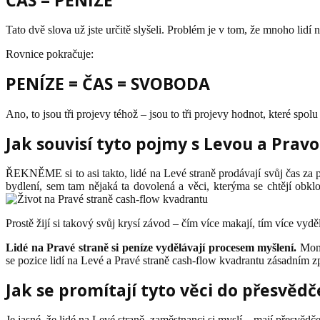
ČAS = PENÍZE
Tato dvě slova už jste určitě slyšeli. Problém je v tom, že mnoho lidí n
Rovnice pokračuje:
PENÍZE = ČAS = SVOBODA
Ano, to jsou tři projevy téhož – jsou to tři projevy hodnot, které spolu
Jak souvisí tyto pojmy s Levou a Prav
ŘEKNĚME si to asi takto, lidé na Levé straně prodávají svůj čas za pení
bydlení, sem tam nějaká ta dovolená a věci, kterýma se chtějí obkl
Prostě žijí si takový svůj krysí závod – čím více makají, tím více vyděl
Lidé na Pravé straně si peníze vydělávají procesem myšlení.
Monet
se pozice lidí na Levé a Pravé straně cash-flow kvadrantu zásadním z
Jak se promítají tyto věci do přesvědče
Je jasné, že lidé na Levé straně, zaměstnanci si myslí – mají přesvědčen