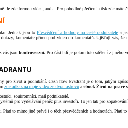
ně. Je zde formou videa, audia. Pro pohodlné přečtení a tisk zde máte č
NÍ
ánku. Jednak jsou to
Přesvědčení a hodnoty na cestě podnikatele
a je
 dotazy, komentáře přímo pod video do komentářů. Ujišťuji vás, že ne
z vás jsou
kontroverzní
. Pro část lidí je potom toto sdělení z jiného
VADRANTU
any pro život a podnikání. Cash-flow kvadrant je o tom, jakým způsobem
vám
zde odkaz na moje video ze dvou ostrovů
a
ebook Život na pravé s
ostníci, soukromníci, malí podnikatelé.
systémů pro vydělávání peněz plus investoři. To jen tak pro zopakování
k. Platí to mimo jiné právě i o těch přesvědčeních a hodnotách. Platí t