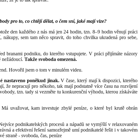
ody pro to, co chtějí dělat, o čem sní, jaké mají vize?
otože den každého z nás má jen 24 hodin, tzn. 8–9 hodin věnují práci
í, nákupy, sem tam něco spravit, do toho chvilka ukradená pro sebe,
ed branami podniku, do kterého vstupujete. V práci přijímáte názory
dě nežádoucí.
Takže svoboda omezená.
kend. Hovořil jsem o tom v minulém videu.
dé nastaveno poněkud jinak.
V čase, který mají k dispozici, kterého
ají, že nepracují pro někoho, tak mají podstatně více času na rozvíjení
svobody, tzn. tady si vezměte tu konkurenční výhodu, kterou získáváte
Má uvažovat, kam investuje zbylé peníze, o které byl krutě obrán
 Nejvíce podnikatelských procesů a nápadů se vymýšlí v relaxovaném
ávná a efektivní řešení samozřejmě umí podnikatelé řešit i v takovém