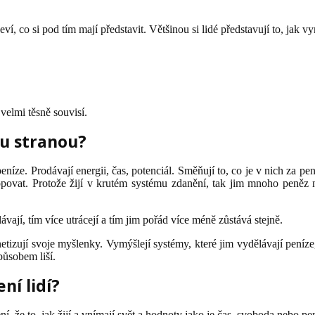
eví, co si pod tím mají představit. Většinou si lidé představují to, jak 
 velmi těsně souvisí.
ou stranou?
ze. Prodávají energii, čas, potenciál. Směňují to, co je v nich za peníz
opovat. Protože žijí v krutém systému zdanění, tak jim mnoho peněz ne
ávají, tím více utrácejí a tím jim pořád více méně zůstává stejně.
izují svoje myšlenky. Vymýšlejí systémy, které jim vydělávají peníze, 
působem liší.
ní lidí?
í, že to, jak žijí a vnímají svět a hodnoty jako je čas, svoboda nebo pen