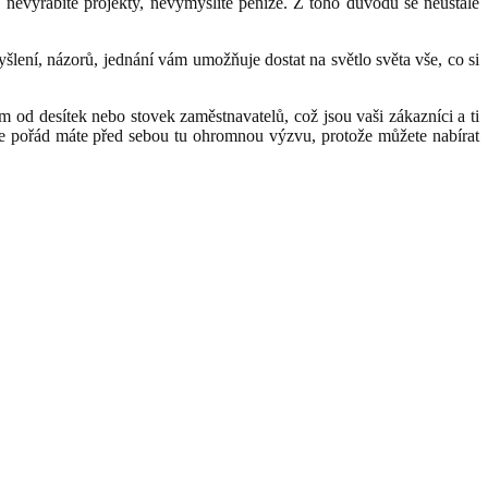
, nevyrábíte projekty, nevymýšlíte peníze. Z toho důvodu se neustále
ení, názorů, jednání vám umožňuje dostat na světlo světa vše, co si
od desítek nebo stovek zaměstnavatelů, což jsou vaši zákazníci a ti
ale pořád máte před sebou tu ohromnou výzvu, protože můžete nabírat