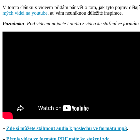
V tomto článku s videem přidám pár vět o tom, jak tyto pojmy dělají
mých videí na youtube
, ať vám neuniknou důležité inspirace.
Poznámka
: Pod videem najdete i audio z videa ke stažení ve formát
»
Zde si můžete stáhnout audio k poslechu ve formátu mp3
.
»
Přepis videa ve formátu PDF máte ke stažení zde.