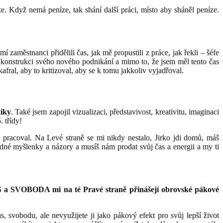
. Když nemá peníze, tak shání další práci, místo aby sháněl peníze.
í zaměstnanci přidělili čas, jak mě propustili z práce, jak řekli – šéfe
el konstrukci svého nového podnikání a mimo to, že jsem měl tento čas
ral, aby to kritizoval, aby se k tomu jakkoliv vyjadřoval.
tiky
. Také jsem zapojil vizualizaci, představivost, kreativitu, imaginaci
 pracoval. Na Levé straně se mi nikdy nestalo, Jirko jdi domů, máš
odné myšlenky a názory a musíš nám prodat svůj čas a energii a my ti
 a SVOBODA mi na té Pravé straně přinášejí obrovské pákové
s, svobodu, ale nevyužijete ji jako pákový efekt pro svůj lepší život