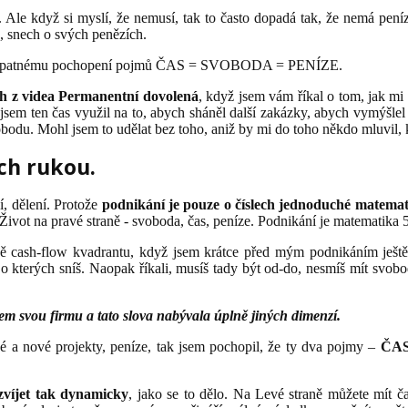
le když si myslí, že nemusí, tak to často dopadá tak, že nemá peníze
h, snech o svých penězích.
a ke špatnému pochopení pojmů ČAS = SVOBODA = PENÍZE.
h z videa Permanentní dovolená
, když jsem vám říkal o tom, jak mi m
Já jsem ten čas využil na to, abych sháněl další zakázky, abych vymýšl
odu. Mohl jsem to udělat bez toho, aniž by mi do toho někdo mluvil, kaf
ch rukou.
í, dělení. Protože
podnikání je pouze o číslech jednoduché matema
aně cash-flow kvadrantu, když jsem krátce před mým podnikáním ještě
 o kterých sníš. Naopak říkali, musíš tady být od-do, nesmíš mít svob
em svou firmu a tato slova nabývala úplně jiných dimenzí.
é a nové projekty, peníze, tak jsem pochopil, že ty dva pojmy –
ČAS
víjet tak dynamicky
, jako se to dělo. Na Levé straně můžete mít ča