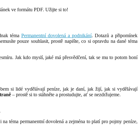
lánek ve formátu PDF. Užijte si to!
dnak téma
Permanentní dovolená a podnikání
. Dotazů a připomínek
musíte pouze souhlasit, prostě napište, co si opravdu na dané téma
 vesmíru. Jak kdo myslí, jaké má přesvědčení, tak se mu to potom honí
 si lidé vydělávají peníze, jak je daní, jak žijí, jak si vydělávají
traně
– prostě si to stáhněte a prostudujte, ať se nezdržujeme.
.
o i na téma permanentní dovolená a zejména to platí pro pojmy peníze,