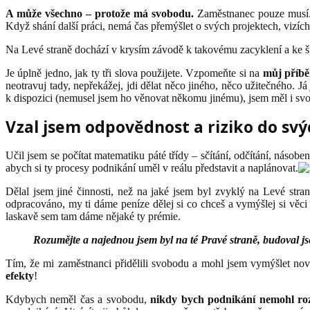
A může všechno – protože má svobodu.
Zaměstnanec pouze musí. A
Když shání další práci, nemá čas přemýšlet o svých projektech, vizíc
Na Levé straně dochází v krysím závodě k takovému zacyklení 
Je úplně jedno, jak ty tři slova použijete. Vzpomeňte si na
můj příbě
neotravuj tady, nepřekážej, jdi dělat něco jiného, něco užitečného. 
k dispozici (nemusel jsem ho věnovat někomu jinému), jsem měl i svob
Vzal jsem odpovědnost a riziko do svý
Učil jsem se počítat matematiku páté třídy – sčítání, odčítání, násoben
abych si ty procesy podnikání uměl v reálu představit a naplánovat.
Dělal jsem jiné činnosti, než na jaké jsem byl zvyklý na Levé str
odpracováno, my ti dáme peníze dělej si co chceš a vymýšlej si věci
laskavě sem tam dáme nějaké ty prémie.
Rozumějte a najednou jsem byl na té Pravé straně, budoval js
Tím, že mi zaměstnanci přidělili svobodu a mohl jsem vymýšlet nov
efekty
!
Kdybych neměl čas a svobodu,
nikdy bych podnikání nemohl roz