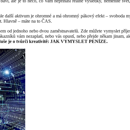
aví, ale je to něco, co vám nepřináší reálné výsledky, neměníte svět
ale další aktivum je ohromné a má ohromný pákový efekt – svoboda myšl
tát. Hlavně – máte na to ČAS.
íjem od jednoho nebo dvou zaměstnavatelů. Zde můžete vymyslet příjem 
 zákazníků vám nezaplatí, nebo vás opustí, nebo přejde někam jinam, 
oduše je o tvůrčí kreativitě: JAK VYMYSLET PENÍZE.