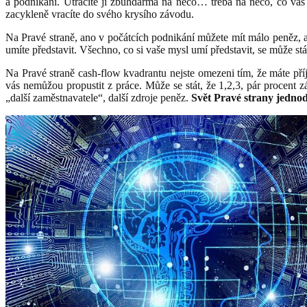
a podnikání. Utrácíte ji zbůhdarma na něco… třeba na něco, co vás b
zacykleně vracíte do svého krysího závodu.
Na Pravé straně, ano v počátcích podnikání můžete mít málo peněz, 
umíte představit. Všechno, co si vaše mysl umí představit, se může s
Na Pravé straně cash-flow kvadrantu nejste omezeni tím, že máte př
vás nemůžou propustit z práce. Může se stát, že 1,2,3, pár procent
„další zaměstnavatele“, další zdroje peněz.
Svět Pravé strany jedn