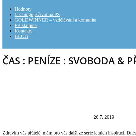
Hodnoty
Jak funguje život na PS
GOLDWINNER – vzdělávání a komunita
FB skupina
Kontakty
BLOG
ČAS : PENÍZE : SVOBODA & 
26.7. 2019
Zdravím vás přátelé, mám pro vás další ze série letních inspirací. Dn