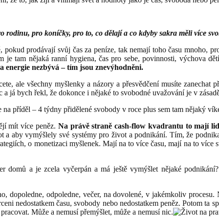
 rodinu, pro koníčky, pro to, co dělají a co kdyby sakra měli více svob
ně, pokud prodávají svůj čas za peníze, tak nemají toho času mnoho, pr
m je tam nějaká ranní hygiena, čas pro sebe, povinnosti, výchova dět
a energie nezbývá – tím jsou znevýhodněni.
cete, ale všechny myšlenky a názory a přesvědčení musíte zanechat př
c a já bych řekl, že dokonce i nějaké to svobodné uvažování je v zása
 na příděl – 4 týdny přidělené svobody v roce plus sem tam nějaký ví
ějí mít více peněz.
Na právě straně cash-flow kvadrantu to mají li
 život a aby vymýšlely své systémy pro život a podnikání. Tím, že podnik
tegiích, o monetizaci myšlenek. Mají na to více času, mají na to více 
r domů a je zcela vyčerpán a má ještě vymýšlet nějaké podnikání? 
no, dopoledne, odpoledne, večer, na dovolené, v jakémkoliv procesu.
rceni nedostatkem času, svobody nebo nedostatkem peněz. Potom ta spr
 pracovat. Může a nemusí přemýšlet, může a nemusí nic.