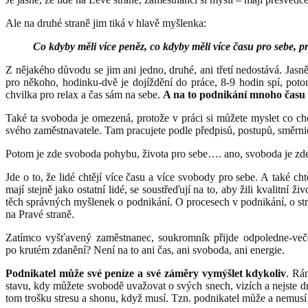
Ale na druhé straně jim tiká v hlavě myšlenka:
Co kdyby měli více peněz, co kdyby měli více času pro sebe, pro
Z nějakého důvodu se jim ani jedno, druhé, ani třetí nedostává. Jas
pro někoho, hodinku-dvě je dojíždění do práce, 8-9 hodin spí, poto
chvilka pro relax a čas sám na sebe.
A na to podnikání mnoho času 
Také ta svoboda je omezená, protože v práci si můžete myslet co ch
svého zaměstnavatele. Tam pracujete podle předpisů, postupů, směrni
Potom je zde svoboda pohybu, života pro sebe…. ano, svoboda je zde
Jde o to, že lidé chtějí více času a více svobody pro sebe. A také cht
mají stejně jako ostatní lidé, se soustřeďují na to, aby žili kvalitní
těch správných myšlenek o podnikání. O procesech v podnikání, o stra
na Pravé straně.
Zatímco vyšťavený zaměstnanec, soukromník přijde odpoledne-veče
po krutém zdanění? Není na to ani čas, ani svoboda, ani energie.
Podnikatel může své peníze a své záměry vymýšlet kdykoliv
. Rá
stavu, kdy můžete svobodě uvažovat o svých snech, vizích a nejste d
tom trošku stresu a shonu, když musí. Tzn. podnikatel může a nemusí