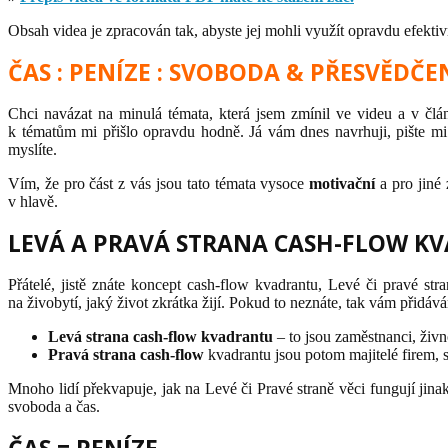
Obsah videa je zpracován tak, abyste jej mohli využít opravdu efektiv
ČAS : PENÍZE : SVOBODA & PŘESVĚDČE
Chci navázat na minulá témata, která jsem zmínil ve videu a v čl
k tématům mi přišlo opravdu hodně. Já vám dnes navrhuji, pište mi
myslíte.
Vím, že pro část z vás jsou tato témata vysoce
motivační
a pro jiné 
v hlavě.
LEVÁ A PRAVÁ STRANA CASH-FLOW K
Přátelé, jistě znáte koncept cash-flow kvadrantu, Levé či pravé str
na živobytí, jaký život zkrátka žijí. Pokud to neznáte, tak vám přidá
Levá strana cash-flow kvadrantu
– to jsou zaměstnanci, živn
Pravá strana cash-flow
kvadrantu jsou potom majitelé firem, 
Mnoho lidí překvapuje, jak na Levé či Pravé straně věci fungují jina
svoboda a čas.