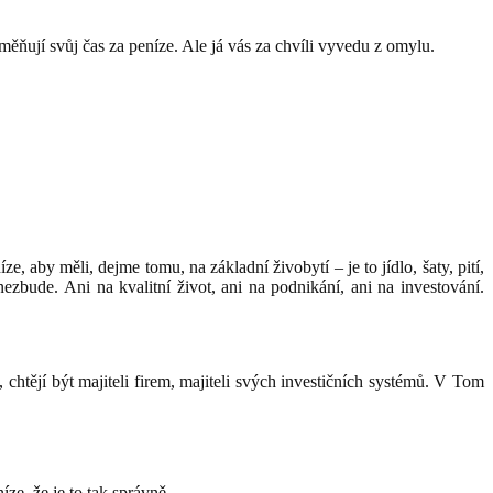
vyměňují svůj čas za peníze. Ale já vás za chvíli vyvedu z omylu.
e, aby měli, dejme tomu, na základní živobytí – je to jídlo, šaty, pití,
zbude. Ani na kvalitní život, ani na podnikání, ani na investování.
chtějí být majiteli firem, majiteli svých investičních systémů. V Tom
íze, že je to tak správně.