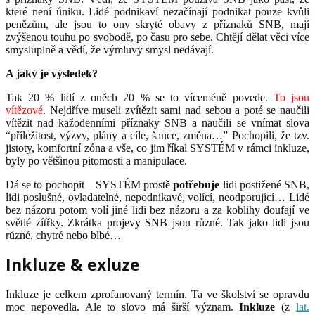
které není úniku. Lidé podnikaví nezačínají podnikat pouze kvůli
penězům, ale jsou to ony skryté obavy z příznaků SNB, mají
zvýšenou touhu po svobodě, po času pro sebe. Chtějí dělat věci více
smysluplně a vědí, že výmluvy smysl nedávají.
A jaký je výsledek?
Tak 20 % lidí z oněch 20 % se to víceméně povede.
To jsou
vítězové.
Nejdříve museli zvítězit sami nad sebou a poté se naučili
vítězit nad kažodenními příznaky SNB a naučili se vnímat slova
“příležitost, výzvy, plány a cíle, šance, změna…” Pochopili, že tzv.
jistoty, komfortní zóna a vše, co jim říkal SYSTÉM v rámci inkluze,
byly po většinou pitomosti a manipulace.
Dá se to pochopit – SYSTÉM prostě
potřebuje
lidi postižené SNB,
lidi poslušné, ovladatelné, nepodnikavé, volící, neodporující… Lidé
bez názoru potom volí jiné lidi bez názoru a za koblihy doufají ve
světlé zítřky. Zkrátka projevy SNB jsou různé. Tak jako lidi jsou
různé, chytré nebo blbé…
Inkluze & exluze
Inkluze je celkem zprofanovaný termín. Ta ve školství se opravdu
moc nepovedla. Ale to slovo má širší význam.
Inkluze
(z
lat.