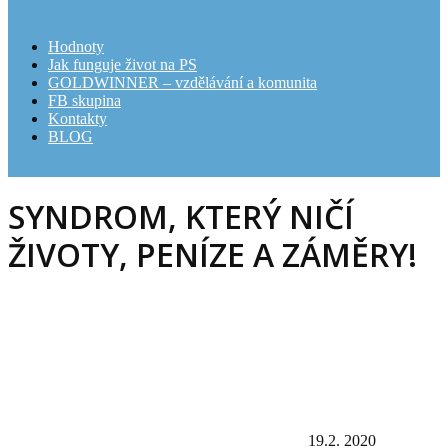
Hodnoty
Jak funguje život na PS
GOLDWINNER – vzdělávání a komunita
FB skupina
Kontakty
BLOG
SYNDROM, KTERÝ NIČÍ
ŽIVOTY, PENÍZE A ZÁMĚRY!
19.2. 2020