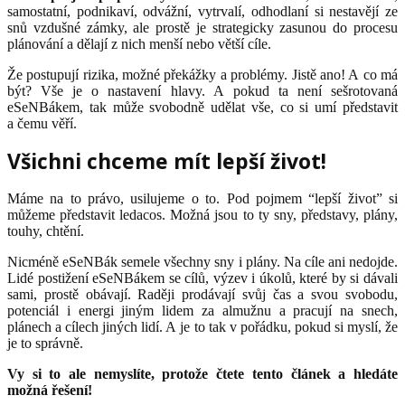
samostatní, podnikaví, odvážní, vytrvalí, odhodlaní si nestavějí ze
snů vzdušné zámky, ale prostě je strategicky zasunou do procesu
plánování a dělají z nich menší nebo větší cíle.
Že postupují rizika, možné překážky a problémy. Jistě ano! A co má
být? Vše je o nastavení hlavy. A pokud ta není sešrotovaná
eSeNBákem, tak může svobodně udělat vše, co si umí představit
a čemu věří.
Všichni chceme mít lepší život!
Máme na to právo, usilujeme o to. Pod pojmem “lepší život” si
můžeme představit ledacos. Možná jsou to ty sny, představy, plány,
touhy, chtění.
Nicméně eSeNBák semele všechny sny i plány. Na cíle ani nedojde.
Lidé postižení eSeNBákem se cílů, výzev i úkolů, které by si dávali
sami, prostě obávají. Raději prodávají svůj čas a svou svobodu,
potenciál i energi jiným lidem za almužnu a pracují na snech,
plánech a cílech jiných lidí. A je to tak v pořádku, pokud si myslí, že
je to správně.
Vy si to ale nemyslíte, protože čtete tento článek a hledáte
možná řešení!