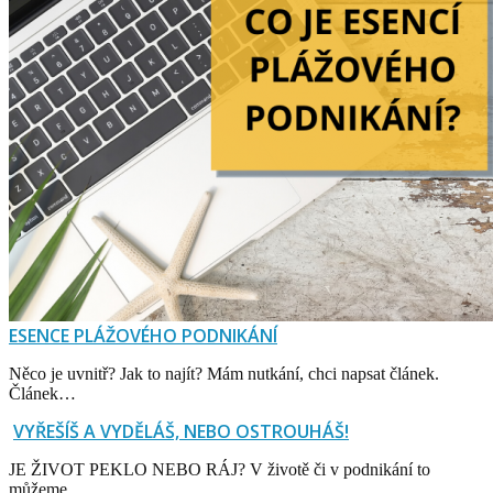
ESENCE PLÁŽOVÉHO PODNIKÁNÍ
Něco je uvnitř? Jak to najít? Mám nutkání, chci napsat článek.
Článek…
VYŘEŠÍŠ A VYDĚLÁŠ, NEBO OSTROUHÁŠ!
JE ŽIVOT PEKLO NEBO RÁJ? V životě či v podnikání to
můžeme…