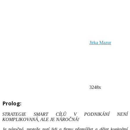
Jirka Mazur
3248x
Prolog:
STRATEGIE SMART CÍLŮ V PODNIKÁNÍ NENÍ
KOMPLIKOVANÁ, ALE JE NÁROČNÁ!
Je náročná, protože nutí lidi a firmy přemýšlet a dělat konkrétní