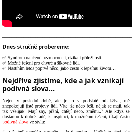
_______________________________________________________
Dnes stručně probereme:
✅ Syndrom naučené bezmocnosti, rizika i příležitosti.
✅ Možné řešení pro chytré a šikovné lidi.
✅ Nastíním letos poprvé něco, jako cestu k lepšímu životu…
Nejdříve zjistíme, kde a jak vznikají
podivná slova…
Nejen v poslední době, ale je to v podstatě odjakživa, mě
znepokojují jisté projevy lidí. Víte, že něco řeší, nějak se mají, tak
tak všelijak. Mají sny, přání, chtějí něco, změnu..? Ale když se
dostanou k dobré radě, k inspiraci, k možnému řešení, říkají často
podivná slova
ve stylu:
“…víš, teď nemůžu, protože… Já ti nevím… Určitě to chci, ale