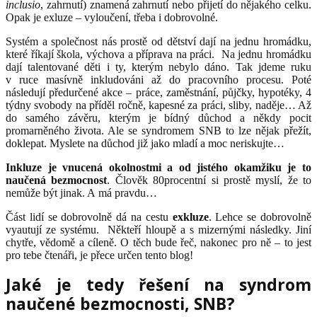
inclusio
, zahrnutí) znamená zahrnutí nebo přijetí do nějakého celku.
Opak je exluze – vyloučení, třeba i dobrovolné.
Systém a společnost nás prostě od dětství dají na jednu hromádku,
které říkají škola, výchova a příprava na práci.
Na jednu hromádku
dají talentované děti i ty, kterým nebylo dáno. Tak jdeme ruku
v ruce masívně inkludováni až do pracovního procesu. P
oté
následují předurčené akce – práce, zaměstnání, půjčky, hypotéky, 4
týdny svobody na příděl ročně, kapesné za práci, sliby, naděje… Až
do samého závěru, kterým je bídný důchod a někdy pocit
promarněného života. Ale se syndromem SNB to lze nějak přežít,
doklepat. Myslete na důchod již jako mladí a moc neriskujte…
Inkluze je vnucená okolnostmi a od jistého okamžiku je to
naučená bezmocnost
. Člověk 80procentní si prostě myslí, že to
nemůže být jinak. A má pravdu…
Část lidí se dobrovolně dá na cestu
exkluze
. Lehce se dobrovolně
vyautují ze systému.
Někteří hloupě a s mizernými následky. Jiní
chytře, vědomě a cíleně. O těch bude řeč, nakonec pro ně – to jest
pro tebe čtenáři, je přece určen tento blog!
Jaké je tedy řešení na syndrom
naučené bezmocnosti, SNB?