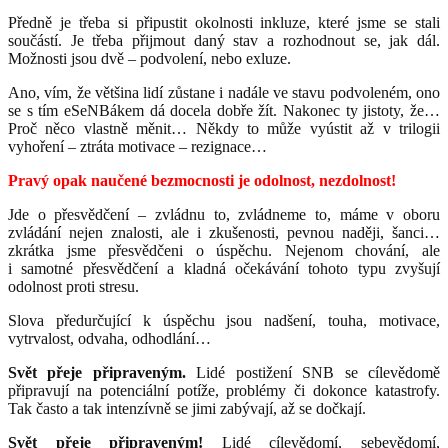
Předně je třeba si připustit okolnosti inkluze, které jsme se stali
součástí. Je třeba přijmout daný stav a rozhodnout se, jak dál.
Možnosti jsou dvě – podvolení, nebo exluze.
Ano, vím, že většina lidí zůstane i nadále ve stavu podvoleném, ono
se s tím eSeNBákem dá docela dobře žít. Nakonec ty jistoty, že…
Proč něco vlastně měnit… Někdy to může vyústit až v trilogii
vyhoření – ztráta motivace – rezignace…
Pravý opak naučené bezmocnosti je odolnost, nezdolnost!
Jde o přesvědčení – zvládnu to, zvládneme to, máme v oboru
zvládání nejen znalosti, ale i zkušenosti, pevnou naději, šanci…
zkrátka jsme přesvědčeni o úspěchu. Nejenom chování, ale
i samotné přesvědčení a kladná očekávání tohoto typu zvyšují
odolnost proti stresu.
Slova předurčující k úspěchu jsou nadšení, touha, motivace,
vytrvalost, odvaha, odhodlání…
Svět přeje připraveným.
Lidé postižení SNB se cílevědomě
připravují na potenciální potíže, problémy či dokonce katastrofy.
Tak často a tak intenzívně se jimi zabývají, až se dočkají.
Svět přeje připraveným!
Lidé cílevědomí, sebevědomí,