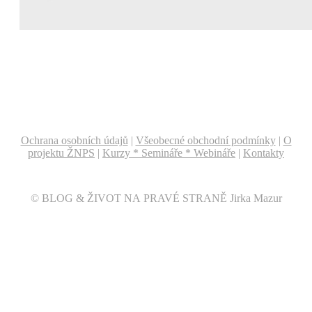
Ochrana osobních údajů
|
Všeobecné obchodní podmínky
|
O
projektu ŽNPS
|
Kurzy * Semináře * Webináře
|
Kontakty
© BLOG & ŽIVOT NA PRAVÉ STRANĚ Jirka Mazur