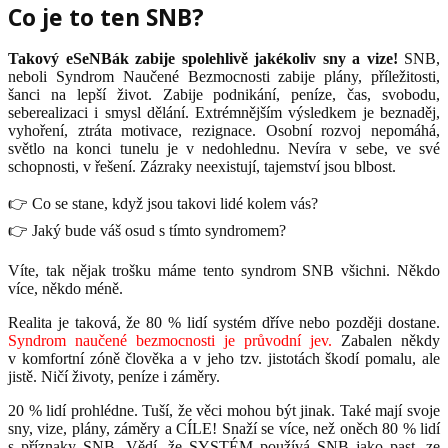
Co je to ten SNB?
Takový eSeNBák zabije spolehlivě jakékoliv sny a vize!
SNB,
neboli Syndrom Naučené Bezmocnosti zabije plány, příležitosti,
šanci na lepší život. Zabije podnikání, peníze, čas, svobodu,
seberealizaci i smysl dělání. Extrémnějším výsledkem je beznaděj,
vyhoření, ztráta motivace, rezignace. Osobní rozvoj nepomáhá,
světlo na konci tunelu je v nedohlednu. Nevíra v sebe, ve své
schopnosti, v řešení. Zázraky neexistují, tajemství jsou blbost.
👉 Co se stane, když jsou takovi lidé kolem vás?
👉 Jaký bude váš osud s tímto syndromem?
Víte, tak nějak trošku máme tento syndrom SNB všichni. Někdo
více, někdo méně.
Realita je taková, že 80 % lidí systém dříve nebo později dostane.
Syndrom naučené bezmocnosti je průvodní jev.
Zabalen někdy
v komfortní zóně člověka a v jeho tzv. jistotách škodí pomalu, ale
jistě. Ničí životy, peníze i záměry.
20 % lidí prohlédne. Tuší, že věci mohou být jinak. Také mají svoje
sny, vize, plány, záměry a CÍLE! Snaží se více, než oněch 80 % lidí
s příznaky SNB. Vědí, že SYSTÉM používá SNB jako past, ze