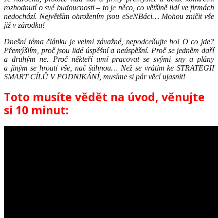
rozhodnutí o své budoucnosti – to je něco, co většině lidí ve firmách
nedochází. Největším ohrožením jsou eSeNBáci… Mohou zničit vše
již v zárodku!
Dnešní téma článku je velmi závažné, nepodceňujte ho!
O co jde?
Přemýšlím, proč jsou lidé úspěšní a neúspěšní. Proč se jedněm daří
a druhým ne. Proč někteří umí pracovat se svými sny a plány
a jiným se hroutí vše, nač šáhnou… Než se vrátím ke STRATEGII
SMART CÍLŮ V PODNIKÁNÍ, musíme si pár věcí ujasnit!
Toto musíte vědět na úvod, věnujte
si 10 minut: