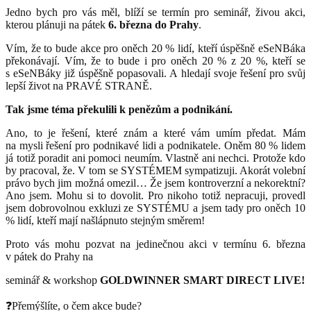
Jedno bych pro vás měl, blíží se termín pro seminář, živou akci,
kterou plánuji na pátek
6. března do Prahy
.
Vím, že to bude akce pro oněch 20 % lidí, kteří úspěšně eSeNBáka
překonávají. Vím, že to bude i pro oněch 20 % z 20 %, kteří se
s eSeNBáky již úspěšně popasovali. A hledají svoje řešení pro svůj
lepší život na PRAVÉ STRANĚ.
Tak jsme téma překulili k penězům a podnikání.
Ano, to je řešení, které znám a které vám umím předat. Mám
na mysli řešení pro podnikavé lidi a podnikatele. Oněm 80 % lidem
já totiž poradit ani pomoci neumím. Vlastně ani nechci. Protože kdo
by pracoval, že. V tom se SYSTÉMEM sympatizuji. Akorát volební
právo bych jim možná omezil… Že jsem kontroverzní a nekorektní?
Ano jsem. Mohu si to dovolit. Pro nikoho totiž nepracuji, provedl
jsem dobrovolnou exkluzi ze SYSTÉMU a jsem tady pro oněch 10
% lidí, kteří mají našlápnuto stejným směrem!
Proto vás mohu pozvat na jedinečnou akci v termínu 6. března
v pátek do Prahy na
seminář & workshop
GOLDWINNER SMART DIRECT LIVE!
❓Přemýšlíte, o čem akce bude?