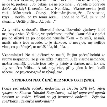
nejde to, protože… Jo, pěkné, ale ne pro mně… Vypadá to opravdu
dobře, ale když já nemám čas… Nemůžu… Vlastně nevím, jestli
chci… Mám strach… Obavy… Kde mám jistotu, že… Co se stane,
když… nevím, co by tomu řekli… Tobě se to říká, jsi v jiné
situaci… Určitě příště… Až pak…”
Za ty tečky si dosaďte libovolná slova, libovolné výmluvy. Lidé
mají sny a vize. Ve škole, ve společnosti, možná i kamarádi a v práci
jim od dětství až po dospělost neustále říkali – to smíš, nesmíš,
musíš, nic z teb
e nebude, to je rizikové, to nevyjde, my nejlépe
víme, co potřebuješ, to nedáš, bla, bla, bla…
Vzpomínáte?
No ti lidičkové se naučí, že jim pečení holubi ze
stromu nespadnou, že je vše těžké, riskantní. A že vlastně nemohou,
možná nechtějí, protože jsou tady ty jistoty a vlastně, není tak zle,
aby se něco řešilo… A tak sny, vize, plány jdou k ledu kvůli
něčemu, co psychologové nazývají jako
SYNDROM NAUČENÉ BEZMOCNOSTI (SNB).
Pouze pro mladší ročníky dodávám, že zkratka SNB byla kdysi
spojená se Sborem Národní Bezpečnosti, což byl represívní aparát
systému za totáče. Všichni se jej bezmocně obávali… Zejména
eSeNBáků v zelených uniformách!