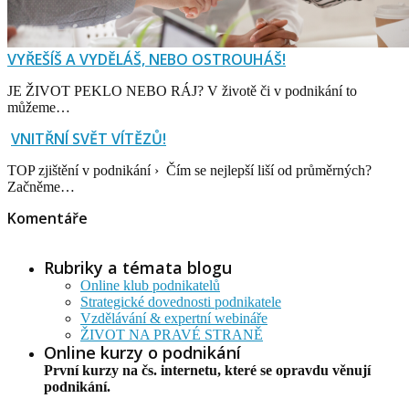
VYŘEŠÍŠ A VYDĚLÁŠ, NEBO OSTROUHÁŠ!
JE ŽIVOT PEKLO NEBO RÁJ? V životě či v podnikání to
můžeme…
VNITŘNÍ SVĚT VÍTĚZŮ!
TOP zjištění v podnikání › Čím se nejlepší liší od průměrných?
Začněme…
Komentáře
Rubriky a témata blogu
Online klub podnikatelů
Strategické dovednosti podnikatele
Vzdělávání & expertní webináře
ŽIVOT NA PRAVÉ STRANĚ
Online kurzy o podnikání
První kurzy na čs. internetu, které se opravdu věnují
podnikání.