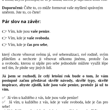
Doporučení:
Čtěte to, co může formovat vaše myšlení správným
směrem. Jste to, co čtete!
Pár slov na závěr:
👉 Vím, kde jsou
vaše peníze
.
👉 Vím, kde je
vaše svoboda
.
👉 Vím, kde je
čas pro sebe
,
který chcete věnovat svému já, své seberealizaci, své rodině, svým
přátelům a nechcete ji věnovat někomu jinému, protože čas
a svobodu, kterou si ulpíte pro sebe jednoduše můžete využít lépe
než tím, že plníte sny jiných lidí.
Já jsem se rozhodl, že celý letošní rok bude o tom, že vám
postupně začnu předávat skvělé návody, skvělé typy, skvělé
inspirace, abyste zjistili, kde jsou vaše peníze, protože já už to
vím.
✅ Já vím u každého z vás, kde jsou vaše peníze!
✅ Já vím, u každého z vás, kde je vaše svoboda, kde je čas pro
sebe!