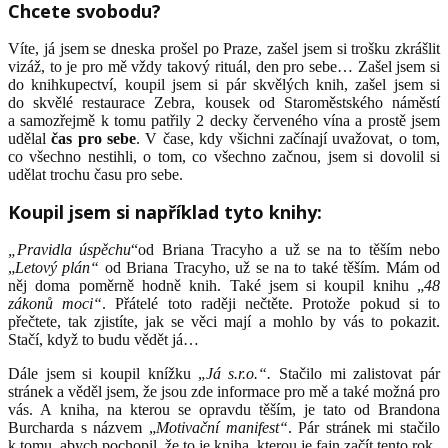
Chcete svobodu?
Víte, já jsem se dneska prošel po Praze, zašel jsem si trošku zkrášlit
vizáž, to je pro mě vždy takový rituál, den pro sebe… Zašel jsem si
do knihkupectví, koupil jsem si pár skvělých knih, zašel jsem si
do skvělé restaurace Zebra, kousek od Staroměstského náměstí
a samozřejmě k tomu patřily 2 decky červeného vína a prostě jsem
udělal
čas pro sebe
. V čase, kdy všichni začínají uvažovat, o tom,
co všechno nestihli, o tom, co všechno začnou, jsem si dovolil si
udělat trochu času pro sebe.
Koupil jsem si například tyto knihy:
„Pravidla úspěchu
“od Briana Tracyho a už se na to těším nebo
„
Letový plán“
od Briana Tracyho, už se na to také těším. Mám od
něj doma poměrně hodně knih. Také jsem si koupil knihu „
48
zákonů moci“
. Přátelé toto raději nečtěte. Protože pokud si to
přečtete, tak zjistíte, jak se věci mají a mohlo by vás to pokazit.
Stačí, když to budu vědět já…
Dále jsem si koupil knížku „
Já s.r.o.“.
Stačilo mi zalistovat pár
stránek a věděl jsem, že jsou zde informace pro mě a také možná pro
vás. A kniha, na kterou se opravdu těším, je tato od Brandona
Burcharda s názvem „
Motivační manifest“
. Pár stránek mi stačilo
k tomu, abych pochopil, že to je kniha, kterou je fajn začít tento rok.