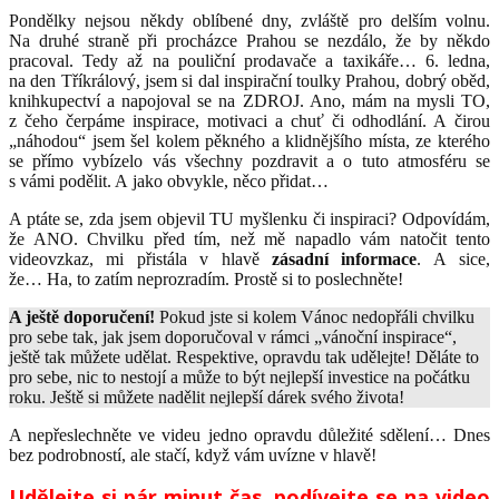
Pondělky nejsou někdy oblíbené dny, zvláště pro delším volnu.
Na druhé straně při procházce Prahou se nezdálo, že by někdo
pracoval. Tedy až na pouliční prodavače a taxikáře… 6. ledna,
na den Tříkrálový, jsem si dal inspirační toulky Prahou, dobrý oběd,
knihkupectví a napojoval se na ZDROJ. Ano, mám na mysli TO,
z čeho čerpáme inspirace, motivaci a chuť či odhodlání. A čirou
„náhodou“ jsem šel kolem pěkného a klidnějšího místa, ze kterého
se přímo vybízelo vás všechny pozdravit a o tuto atmosféru se
s vámi podělit. A jako obvykle, něco přidat…
A ptáte se, zda jsem objevil TU myšlenku či inspiraci? Odpovídám,
že ANO. Chvilku před tím, než mě napadlo vám natočit tento
videovzkaz, mi přistála v hlavě
zásadní informace
. A sice,
že… Ha, to zatím neprozradím. Prostě si to poslechněte!
A ještě doporučení!
Pokud jste si kolem Vánoc nedopřáli chvilku
pro sebe tak, jak jsem doporučoval v rámci „vánoční inspirace“,
ještě tak můžete udělat. Respektive, opravdu tak udělejte! Děláte to
pro sebe, nic to nestojí a může to být nejlepší investice na počátku
roku. Ještě si můžete nadělit nejlepší dárek svého života!
A nepřeslechněte ve videu jedno opravdu důležité sdělení… Dnes
bez podrobností, ale stačí, když vám uvízne v hlavě!
Udělejte si pár minut čas, podívejte se na video