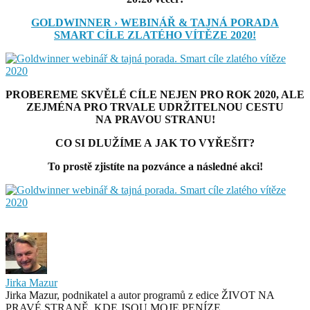
GOLDWINNER › WEBINÁŘ & TAJNÁ PORADA
SMART CÍLE ZLATÉHO VÍTĚZE 2020!
PROBEREME SKVĚLÉ CÍLE NEJEN PRO ROK 2020, ALE
ZEJMÉNA PRO TRVALE
UDRŽITELNOU CESTU
NA PRAVOU STRANU!
CO SI DLUŽÍME A JAK TO VYŘEŠIT?
To prostě zjistíte na pozvánce a následné akci!
Jirka Mazur
Jirka Mazur, podnikatel a autor programů z edice ŽIVOT NA
PRAVÉ STRANĚ, KDE JSOU MOJE PENÍZE,