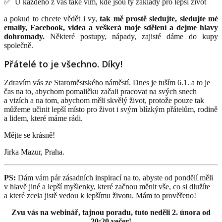
✅ U každého z vás také vím, kde jsou ty základy pro lepší život
a pokud to chcete vědět i vy,
tak mě prostě sledujte, sledujte mé
emaily, Facebook, videa a veškerá moje sdělení a dejme hlavy
dohromady.
Některé postupy, nápady, zajisté dáme do kupy
společně.
Přátelé to je všechno. Díky!
Zdravím vás ze Staroměstského náměstí. Dnes je tuším 6.1. a to je
čas na to, abychom pomaličku začali pracovat na svých snech
a vizích a na tom, abychom měli skvělý život, protože pouze tak
můžeme učinit lepší místo pro život i svým blízkým přátelům, rodině
a lidem, které máme rádi.
Mějte se krásně!
Jirka Mazur, Praha.
PS:
Dám vám pár zásadních inspirací na to, abyste od pondělí měli
v hlavě jiné a lepší myšlenky, které začnou měnit vše, co si dlužíte
a které zcela jistě vedou k lepšímu životu. Mám to prověřeno!
Zvu vás na webinář, tajnou poradu, tuto neděli 2. února od
20:20 večer!