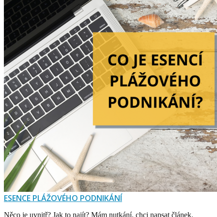
ESENCE PLÁŽOVÉHO PODNIKÁNÍ
Něco je uvnitř? Jak to najít? Mám nutkání, chci napsat článek.