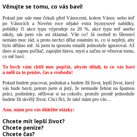
Věnujte se tomu, co vás baví!
Pokud jste ode mne čekali před Vánocemi, kolem Vánoc nebo teď
po Vánocích a Novém roce nějaké extra byznysové nabídky,
pobídky či akce typu výprodeje za 20 %, akce typu teď anebo
nikdy, tak jsem vás asi zklamal. Víte co? Já osobně to šílenství
nemám moc rád, a proto nechci dělat ostatním to, co si nepřeji, aby
bylo děláno mě. Já jsem tu spoustu emailů jednoduše ignoroval. Až
dnes si zapnu počítač, zapojím hlavu, mysl a začnu se věnovat tomu,
co mě baví.
To bych vám chtěl moc popřát, abyste dělali, to co vás baví
a měli za to peníze, čas a svobodu!
Pokud budete pracovat, podnikat a budete žít život, lepší život, který
vás bude bavit, potom jsem si jistý, že nemusíte žehrat na špatnou
práci, podmínky, stěžovat si na cokoliv, protože prostě jednoduše
budete žít skvělý život. Chci říct, že také mám pro vás…
Ano, mám pro vás důležité otázky:
Chcete mít lepší život?
Chcete peníze?
Chcete čas?