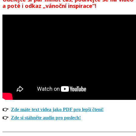
a poté i odkaz „vánoční inspirace“!
👉
Zde máte text videa jako PDF pr
o lepší čtení!
👉
Zde si stáhněte audio pro poslech!
_______________________________________________________