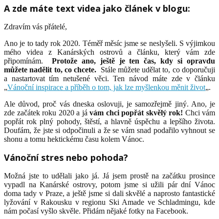
A zde máte text videa jako článek v blogu:
Zdravím vás přátelé,
Ano je to tady rok 2020. Téměř měsíc jsme se neslyšeli. S výjimkou
mého videa z Kanárských ostrovů a článku, který vám zde
připomínám.
Protože ano, ještě je ten čas, kdy si opravdu
můžete nadělit to, co chcete.
Stále můžete udělat to, co doporučuji
a nastartovat tím netušené věci. Ten návod máte zde v článku
„
Vánoční inspirace a příběh o tom, jak lze myšlenkou měnit život
„.
Ale důvod, proč vás dneska oslovuji, je samozřejmě jiný. Ano, je
zde začátek roku 2020 a já
vám chci popřát skvělý rok!
Chci vám
popřát rok plný pohody, štěstí, a hlavně úspěchu a lepšího života.
Doufám, že jste si odpočinuli a že se vám snad podařilo vyhnout se
shonu a tomu hektickému času kolem Vánoc.
Vánoční stres nebo pohoda?
Možná jste to udělali jako já. Já jsem prostě na začátku prosince
vypadl na Kanárské ostrovy, potom jsme si užili pár dní Vánoc
doma tady v Praze, a ještě jsme si dali skvělé a naprosto fantastické
lyžování v Rakousku v regionu Ski Amade ve Schladmingu, kde
nám počasí vyšlo skvěle. Přidám nějaké fotky na Facebook.