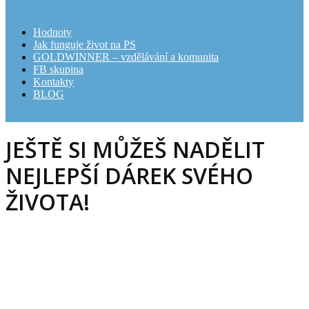
Hodnoty
Jak funguje život na PS
GOLDWINNER – vzdělávání a komunita
FB skupina
Kontakty
BLOG
JEŠTĚ SI MŮŽEŠ NADĚLIT
NEJLEPŠÍ DÁREK SVÉHO
ŽIVOTA!