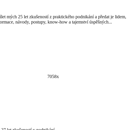
let mých 25 let zkušeností z praktického podnikání a předat je lidem,
ormace, návody, postupy, know-how a tajemství úspěšných...
7058x
27 let zkušeností v podnikání.