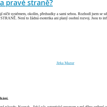
na pravé straně?
ají ničit systémem, okolím, předsudky a sami sebou. Rozhodl jsem se sdí
TRANĚ. Není to žádná esoterika ani planý osobní rozvoj. Jsou to inf
Jirka Mazur
ikání.
ané návody. Naopak - čeká vás autentický program z mé dílny opřený o 