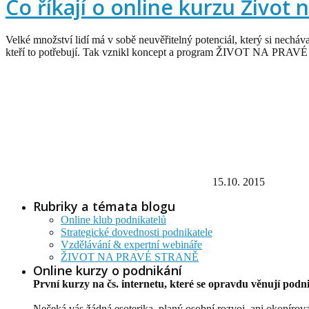
Co říkají o online kurzu Život 
Velké množství lidí má v sobě neuvěřitelný potenciál, který si necháv
kteří to potřebují. Tak vznikl koncept a program ŽIVOT NA PRAVÉ S
15.10. 2015
Rubriky a témata blogu
Online klub podnikatelů
Strategické dovednosti podnikatele
Vzdělávání & expertní webináře
ŽIVOT NA PRAVÉ STRANĚ
Online kurzy o podnikání
První kurzy na čs. internetu, které se opravdu věnují podn
Nečeká vás žádná esoterika, planý osobní rozvoj, ani okopírov