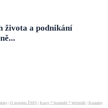
h života a podnikání
ně...
mínky
|
O projektu ŽNPS
|
Kurzy * Semináře * Webináře
|
Kontakty