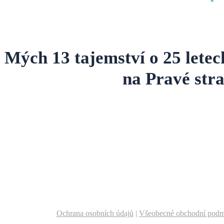
Mých 13 tajemství o 25 letec
na Pravé stra
Ochrana osobních údajů
|
Všeobecné obchodní pod