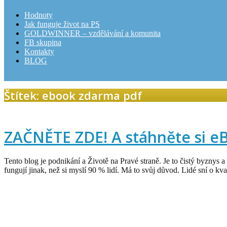
Hodnoty
Jak funguje život na PS
GOLDWINNER – vzdělávání a komunita
FB skupina
Kontakty
BLOG
Štítek: ebook zdarma pdf
ZAČNĚTE ZDE! A stáhněte si e
Tento blog je podnikání a Životě na Pravé straně. Je to čistý byznys 
fungují jinak, než si myslí 90 % lidí. Má to svůj důvod. Lidé sní o kval