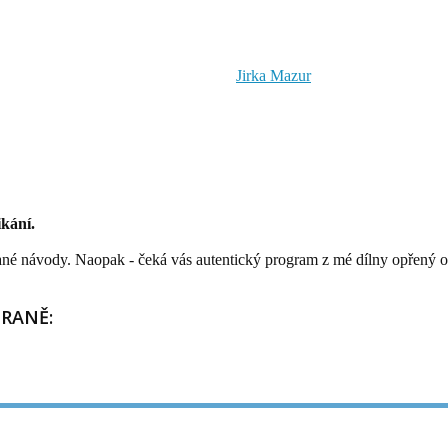
Jirka Mazur
ikání.
ané návody. Naopak - čeká vás autentický program z mé dílny opřený o 
TRANĚ: