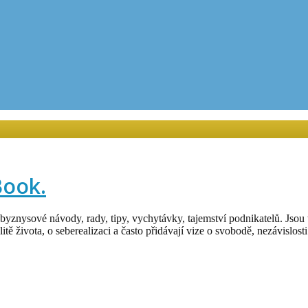
Book.
a byznysové návody, rady, tipy, vychytávky, tajemství podnikatelů. Jsou 
itě života, o seberealizaci a často přidávají vize o svobodě, nezávislost