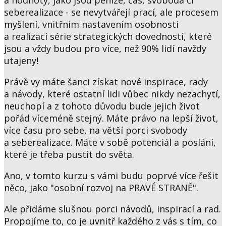
a hodnoty, jako jsou peníze, čas, svoboda či
seberealizace - se nevytvářejí prací, ale procesem
myšlení, vnitřním nastavením osobnosti
a realizací série strategických dovedností, které
jsou a vždy budou pro více, než 90% lidí navždy
utajeny!
Právě vy máte šanci získat nové inspirace, rady
a návody, které ostatní lidi vůbec nikdy nezachytí,
neuchopí a z tohoto důvodu bude jejich život
pořád víceméně stejný. Máte právo na lepší život,
více času pro sebe, na větší porci svobody
a seberealizace. Máte v sobě potenciál a poslání,
které je třeba pustit do světa.
Ano, v tomto kurzu s vámi budu poprvé více řešit
něco, jako "osobní rozvoj na PRAVÉ STRANĚ".
Ale přidáme slušnou porci návodů, inspirací a rad.
Propojíme to, co je uvnitř každého z vás s tím, co