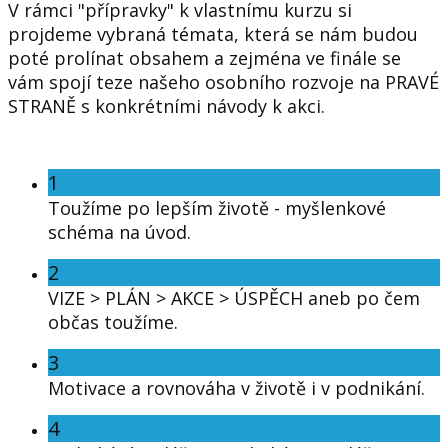
V rámci "přípravky" k vlastnímu kurzu si
projdeme vybraná témata, která se nám budou
poté prolínat obsahem a zejména ve finále se
vám spojí teze našeho osobního rozvoje na PRAVÉ
STRANĚ s konkrétními návody k akci.
1
Toužíme po lepším životě - myšlenkové
schéma na úvod.
2
VIZE > PLÁN > AKCE > ÚSPĚCH aneb po čem
občas toužíme.
3
Motivace a rovnováha v životě i v podnikání.
4