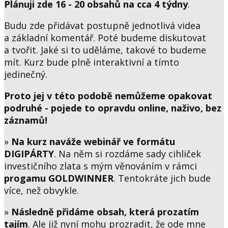
Plánuji zde 16 - 20 obsahů na cca 4 týdny
.
Budu zde přidávat postupně jednotlivá videa
a základní komentář. Poté budeme diskutovat
a tvořit. Jaké si to uděláme, takové to budeme
mít. Kurz bude plně interaktivní a tímto
jedinečný.
Proto jej v této podobě nemůžeme opakovat
podruhé - pojede to opravdu online, naživo, bez
záznamů!
»
Na kurz naváže webinář ve formátu
DIGIPÁRTY
. Na něm si rozdáme sady cihliček
investičního zlata s mým věnováním v rámci
progamu GOLDWINNER
. Tentokráte jich bude
více, než obvykle.
»
Následně přidáme obsah, která prozatím
tajím
. Ale již nyní mohu prozradit, že ode mne