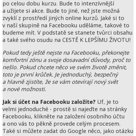
po celou dobu kurzu. Bude to intenzívnější
a užijete si akce. Bude to jiné, než jste možná
zvyklí z prostředí jiných online kurzů. Jaké si to
v naší skupině na Facebooku uděláme, takové to
budeme mít. V podstatě se stanete tvůrci obsahu
a také svého osudu na CESTĚ K LEPŠÍMU ŽIVOTU!
Pokud tedy ještě nejste na Facebooku, překonejte
komfortní zónu a svoje dosavadní důvody, proč to
nešlo. Pokud chcete něco ve svém životě změnit,
toto je první krůček. Je jednoduchý, bezpečný
a hlavně zjistíte, že se vám otevírají nový svět
a nové možnosti.
Jak si účet na Facebooku založíte?
Uf, je to
velmi jednoduché - prostě si najeďte na stránky
Facebooku, klikněte na založení osobního účtu
a ono vás to pěkně provede celým procesem.
Také si můžete zadat do Google něco, jako otázku