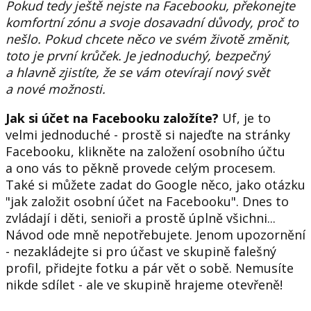
Pokud tedy ještě nejste na Facebooku, překonejte
komfortní zónu a svoje dosavadní důvody, proč to
nešlo. Pokud chcete něco ve svém životě změnit,
toto je první krůček. Je jednoduchý, bezpečný
a hlavně zjistíte, že se vám otevírají nový svět
a nové možnosti.
Jak si účet na Facebooku založíte?
Uf, je to
velmi jednoduché - prostě si najeďte na stránky
Facebooku, klikněte na založení osobního účtu
a ono vás to pěkně provede celým procesem.
Také si můžete zadat do Google něco, jako otázku
"jak založit osobní účet na Facebooku". Dnes to
zvládají i děti, senioři a prostě úplně všichni...
Návod ode mně nepotřebujete. Jenom upozornění
- nezakládejte si pro účast ve skupině falešný
profil, přidejte fotku a pár vět o sobě. Nemusíte
nikde sdílet - ale ve skupině hrajeme otevřeně!