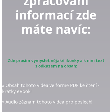
zpracování
informací zde
máte navíc:
Zde prosím vymyslet nějaké ikonky a k nim text
s odkazem na obsah:
» Obsah tohoto videa ve formě PDF ke čtení -
krátký eBook!
» Audio záznam tohoto videa pro poslech!