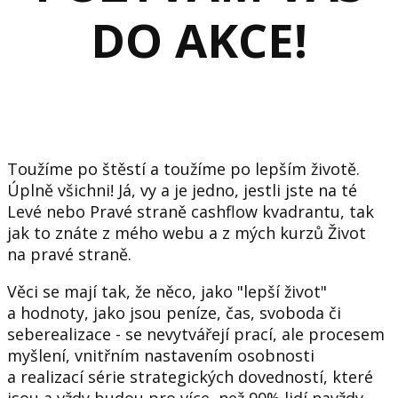
DO AKCE!
Toužíme po štěstí a toužíme po lepším životě.
Úplně všichni! Já, vy a je jedno, jestli jste na té
Levé nebo Pravé straně cashflow kvadrantu, tak
jak to znáte z mého webu a z mých kurzů Život
na pravé straně.
Věci se mají tak, že něco, jako "lepší život"
a hodnoty, jako jsou peníze, čas, svoboda či
seberealizace - se nevytvářejí prací, ale procesem
myšlení, vnitřním nastavením osobnosti
a realizací série strategických dovedností, které
jsou a vždy budou pro více, než 90% lidí navždy