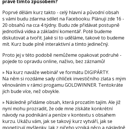
právě tímto způsobem?
Poprvé dělám kurz takto - celý hlavní a původní obsah
s vámi budu zdarma sdílet na Facebooku. Plánuji zde 16 -
20 obsahů na cca 4 týdny. Budu zde přidávat postupně
jednotlivá videa a základní komentář. Poté budeme
diskutovat a tvořit. Jaké si to uděláme, takové to budeme
mít. Kurz bude plně interaktivní a tímto jedinečný.
Proto jej v této podobě nemůžeme opakovat podruhé -
pojede to opravdu online, naživo, bez záznamů!
» Na kurz naváže webinář ve formátu DIGIPÁRTY.
Na něm si rozdáme sady cihliček investičního zlata s mým
věnováním v rámci progamu GOLDWINNER. Tentokráte
jich bude více, než obvykle.
» Následně přidáme obsah, která prozatím tajím. Ale již
nyní mohu prozradit, že ode mne získáte konkrétní
návody na podnikání a peníze v kontextu s obsahem
kurzu. Ukážu vám, jak se takový kurz vytváří, jak se
monetizují myšlenky. Jak z ničeho vzniká něco a následně