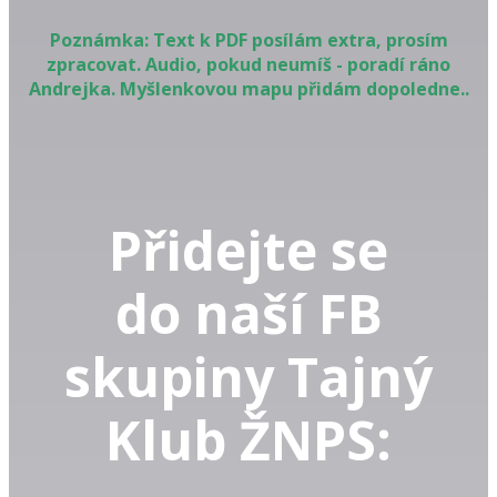
Poznámka: Text k PDF posílám extra, prosím
zpracovat. Audio, pokud neumíš - poradí ráno
Andrejka. Myšlenkovou mapu přidám dopoledne..
Přidejte se
do naší FB
skupiny Tajný
Klub ŽNPS: