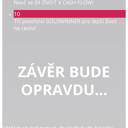
Nauč se žít ŽIVOT V CASH-FLOW!
10
Tři poselství GOLDWINNER pro lepší život
na cestu!
ZÁVĚR BUDE
OPRAVDU...
Chtěl bych teď napsat, že závěr bude báječný,