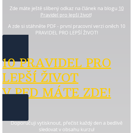
Zde máte ještě slíbený odkaz na článek na blogu
10
Pravidel pro lepší život
!
A zde si stáhněte PDF - první pracovní verzi oněch 10
PRAVIDEL PRO LEPŠÍ ŽIVOT!
10 PRAVIDEL PRO
LEPŠÍ ŽIVOT
V PFD MÁTE ZDE!
Doporučuji vytisknout, přečíst každý den a bedlivě
sledovat v obsahu kurzu!