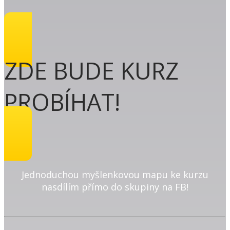
ZDE BUDE KURZ
PROBÍHAT!
Jednoduchou myšlenkovou mapu ke kurzu
nasdílím přímo do skupiny na FB!