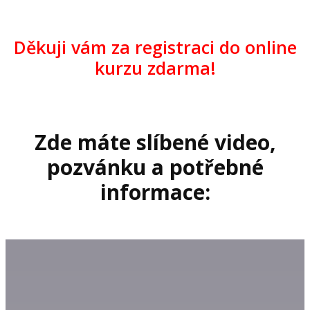
Děkuji vám za registraci do online
kurzu zdarma!
Zde máte slíbené video,
pozvánku a potřebné
informace: