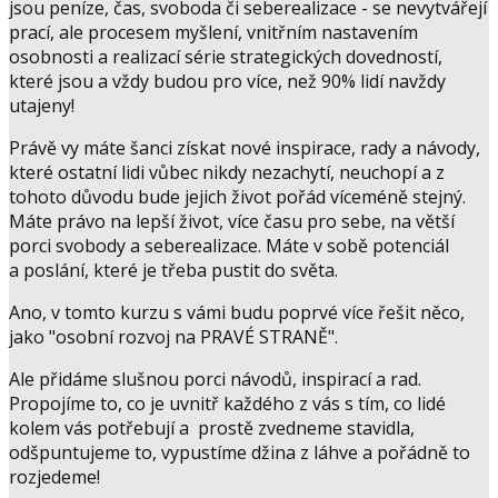
jsou peníze, čas, svoboda či seberealizace - se nevytvářejí
prací, ale procesem myšlení, vnitřním nastavením
osobnosti a realizací série strategických dovedností,
které jsou a vždy budou pro více, než 90% lidí navždy
utajeny!
Právě vy máte šanci získat nové inspirace, rady a návody,
které ostatní lidi vůbec nikdy nezachytí, neuchopí a z
tohoto důvodu bude jejich život pořád víceméně stejný.
Máte právo na lepší život, více času pro sebe, na větší
porci svobody a seberealizace. Máte v sobě potenciál
a poslání, které je třeba pustit do světa.
Ano, v tomto kurzu s vámi budu poprvé více řešit něco,
jako "osobní rozvoj na PRAVÉ STRANĚ".
Ale přidáme slušnou porci návodů, inspirací a rad.
Propojíme to, co je uvnitř každého z vás s tím, co lidé
kolem vás potřebují a prostě zvedneme stavidla,
odšpuntujeme to, vypustíme džina z láhve a pořádně to
rozjedeme!