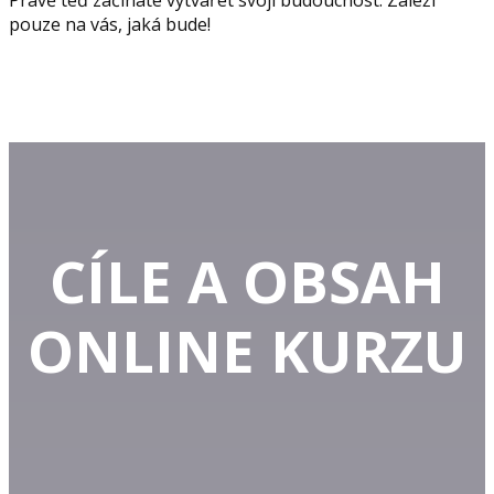
Právě teď začínáte vytvářet svoji budoucnost. Záleží
pouze na vás, jaká bude!
CÍLE A OBSAH
ONLINE KURZU