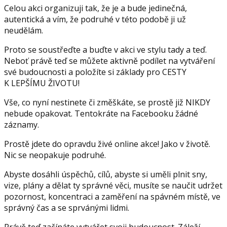
Celou akci organizuji tak, že je a bude jedinečná,
autentická a vím, že podruhé v této podobě ji už
neudělám.
Proto se soustřeďte a buďte v akci ve stylu tady a teď.
Neboť právě teď se můžete aktivně podílet na vytváření
své budoucnosti a položíte si základy pro CESTY
K LEPŠÍMU ŽIVOTU!
Vše, co nyní nestinete či změškáte, se prostě již NIKDY
nebude opakovat. Tentokráte na Facebooku žádné
záznamy.
Prostě jdete do opravdu živé online akce! Jako v životě.
Nic se neopakuje podruhé.
Abyste dosáhli úspěchů, cílů, abyste si uměli plnit sny,
vize, plány a dělat ty správné věci, musíte se naučit udržet
pozornost, koncentraci a zaměření na spávném místě, ve
správný čas a se sprvánými lidmi.