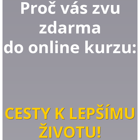
Proč vás zvu
zdarma
do online kurzu:
CESTY K LEPŠÍMU
ŽIVOTU!