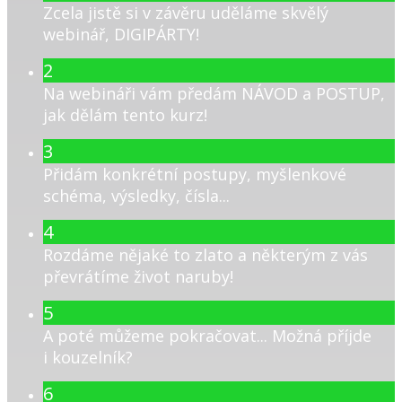
Zcela jistě si v závěru uděláme skvělý
webinář, DIGIPÁRTY!
2
Na webináři vám předám NÁVOD a POSTUP,
jak dělám tento kurz!
3
Přidám konkrétní postupy, myšlenkové
schéma, výsledky, čísla...
4
Rozdáme nějaké to zlato a některým z vás
převrátíme život naruby!
5
A poté můžeme pokračovat... Možná příjde
i kouzelník?
6