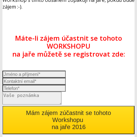
Workshop s tímto obsahem zopakuji na jaře, pokud bude
zájem :-).
Máte-li zájem účastnit se tohoto
WORKSHOPU
na jaře můžetě se registrovat zde:
Mám zájem zúčastnit se tohoto
Workshopu
na jaře 2016