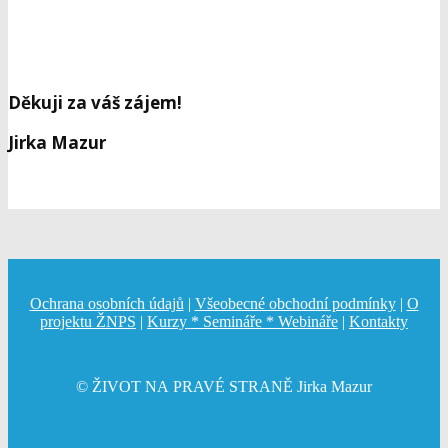
Děkuji za váš zájem
!
Jirka Mazur
Ochrana osobních údajů
|
Všeobecné obchodní podmínky
|
O
projektu ŽNPS
|
Kurzy * Semináře * Webináře
|
Kontakty
© ŽIVOT NA PRAVÉ STRANĚ Jirka Mazur