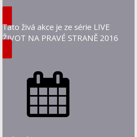
Tato živá akce je ze série LIVE
ŽIVOT NA PRAVÉ STRANĚ 2016