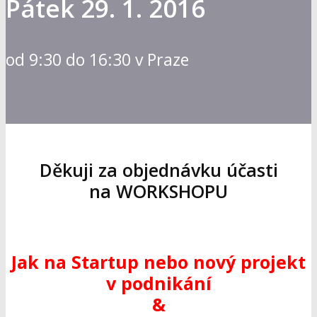
Pátek 29. 1. 2016
od 9:30 do 16:30 v Praze
Děkuji za objednávku účasti
na WORKSHOPU
Jak na Startup nebo nový projekt
v podnikání
&