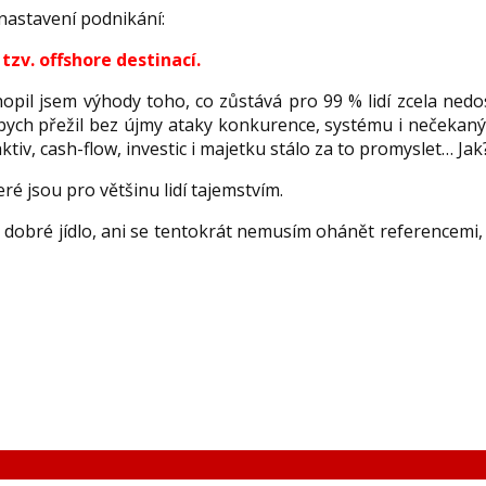
 nastavení podnikání:
tzv. offshore destinací.
hopil jsem výhody toho, co zůstává pro 99 % lidí zcela nedo
abych přežil bez újmy ataky konkurence, systému i nečekaný
tiv, cash-flow, investic i majetku stálo za to promyslet… Jak
ré jsou pro většinu lidí tajemstvím.
, dobré jídlo, ani se tentokrát nemusím ohánět referencemi