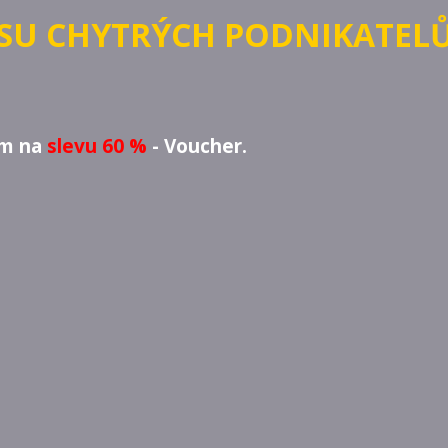
YSU CHYTRÝCH PODNIKATEL
em na
slevu 60 %
- Voucher.