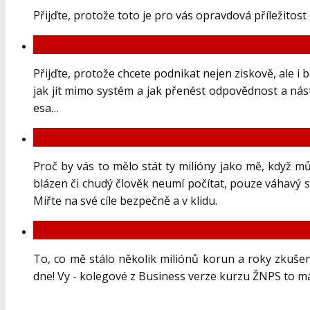
Přijďte, protože toto je pro vás opravdová příležitost
Přijďte, protože chcete podnikat nejen ziskově, ale i
jak jít mimo systém a jak přenést odpovědnost a nást
esa…
Proč by vás to mělo stát ty milióny jako mě, když 
blázen či chudý člověk neumí počítat, pouze váhavý stř
Miřte na své cíle bezpečně a v klidu.
To, co mě stálo několik miliónů korun a roky zkuše
dne! Vy - kolegové z Business verze kurzu ŽNPS to mát