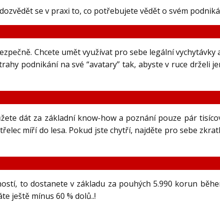
 dozvědět se v praxi to, co potřebujete vědět o svém podniká
 bezpečně. Chcete umět využívat pro sebe legální vychytávky 
rahy podnikání na své “avatary” tak, abyste v ruce drželi j
můžete dát za základní know-how a poznání pouze pár tisíc
elec míří do lesa. Pokud jste chytří, najděte pro sebe zkrat
ností, to dostanete v základu za pouhých 5.990 korun běh
e ještě mínus 60 % dolů..!