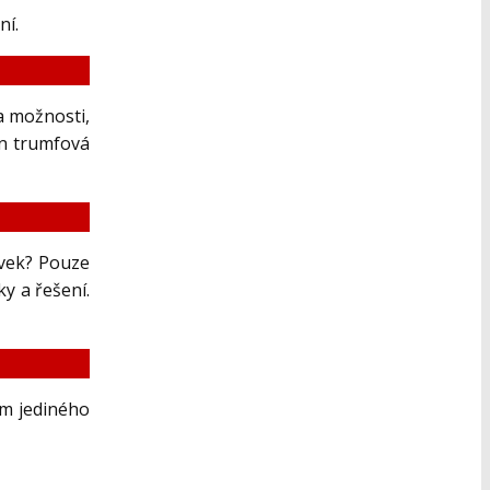
ní.
a možnosti,
en trumfová
ovek? Pouze
ky a řešení.
em jediného