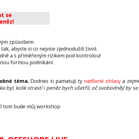
t se
eněz!
tovým způsobem.
k, abyste si co nejvíce zjednodušili život.
odně a s přiměřeným rizikem pod kontrolou!
atnou formou podnikání.
dobné téma.
Dodnes si pamatuji ty
nadšené ohlasy
a zejmé
 byl, kolik strastí i peněz bych ušetřil, oč svobodněji by s
. O tom bude můj workshop