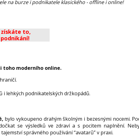
 na burze i podnikatele klasického - offline i online!
získáte to,
 podnikání!
 i toho moderního online.
hraničí.
pů i lehkých podnikatelských držkopádů.
é,
bylo vykoupeno drahým školným i bezesnými nocemi. Poc
 dočkat se výsledků ve zdraví a s pocitem naplnění. Neb
tajemství správného používání “avatarů” v praxi.