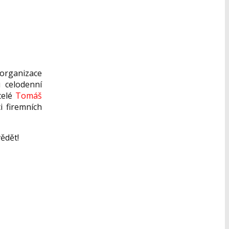
organizace
u celodenní
telé
Tomáš
i firemních
ědět!