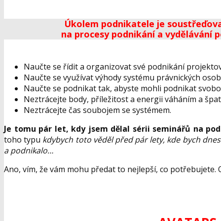
Úkolem podnikatele je soustřeďova
na procesy podnikání a vydělávání p
Naučte se řídit a organizovat své podnikání projek
Naučte se využívat výhody systému právnických osob ta
Naučte se podnikat tak, abyste mohli podnikat svob
Neztrácejte body, příležitost a energii váháním a šp
Neztrácejte čas soubojem se systémem.
Je tomu pár let, kdy jsem dělal sérii seminářů na po
toho typu
kdybych toto věděl před pár lety, kde bych dneska
a podnikalo…
Ano, vím, že vám mohu předat to nejlepší, co potřebujete