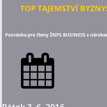
TOP TAJEMSTVÍ BYZN
Pozvánka pro členy ŽNPS BUSINESS s nárok
Pátek 3. 6. 2016