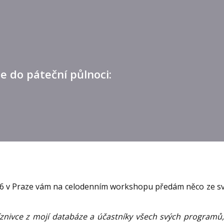
 do páteční půlnoci:
k 2016 v Praze vám na celodenním workshopu předám něco ze 
říznivce z mojí databáze a účastníky všech svých programů,