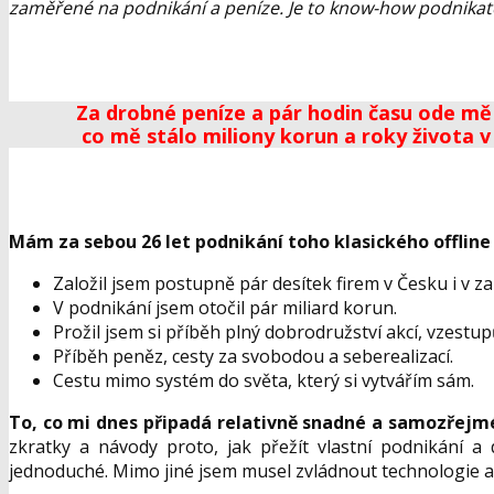
zaměřené na podnikání a peníze. Je to know-how podnikatele
Za drobné peníze a pár hodin času ode mě 
co mě stálo miliony korun a roky života v
Mám za sebou 26 let podnikání toho klasického offline
Založil jsem postupně pár desítek firem v Česku i v za
V podnikání jsem otočil pár miliard korun.
Prožil jsem si příběh plný dobrodružství akcí, vzestu
Příběh peněz, cesty za svobodou a seberealizací.
Cestu mimo systém do světa, který si vytvářím sám.
To, co mi dnes připadá relativně snadné a samozřejm
zkratky a návody proto, jak přežít vlastní podnikání a
jednoduché. Mimo jiné jsem musel zvládnout technologie a 