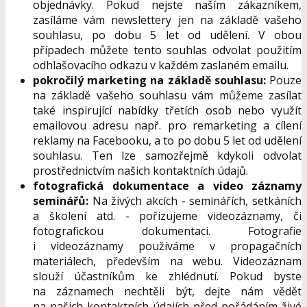
objednávky. Pokud nejste naším zákazníkem,
zasíláme vám newslettery jen na základě vašeho
souhlasu, po dobu 5 let od udělení. V obou
případech můžete tento souhlas odvolat použitím
odhlašovacího odkazu v každém zaslaném emailu.
pokročilý marketing na základě souhlasu:
Pouze
na základě vašeho souhlasu vám můžeme zasílat
také inspirující nabídky třetích osob nebo využít
emailovou adresu např. pro remarketing a cílení
reklamy na Facebooku, a to po dobu 5 let od udělení
souhlasu. Ten lze samozřejmě kdykoli odvolat
prostřednictvím našich kontaktních údajů.
fotografická dokumentace a video záznamy
seminářů:
Na živých akcích - seminářích, setkáních
a školení atd. - pořizujeme videozáznamy, či
fotografickou dokumentaci. Fotografie
i videozáznamy používáme v propagačních
materiálech, především na webu. Videozáznam
slouží účastníkům ke zhlédnutí. Pokud byste
na záznamech nechtěli být, dejte nám vědět
na našich kontaktních údajích před pořádáním živé