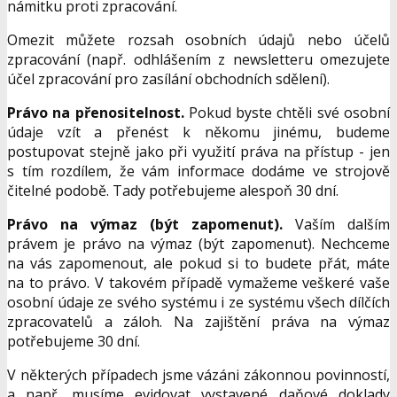
námitku proti zpracování.
Omezit můžete rozsah osobních údajů nebo účelů
zpracování (např. odhlášením z newsletteru omezujete
účel zpracování pro zasílání obchodních sdělení).
Právo na přenositelnost.
Pokud byste chtěli své osobní
údaje vzít a přenést k někomu jinému, budeme
postupovat stejně jako při využití práva na přístup - jen
s tím rozdílem, že vám informace dodáme ve strojově
čitelné podobě. Tady potřebujeme alespoň 30 dní.
Právo na výmaz (být zapomenut).
Vaším dalším
právem je právo na výmaz (být zapomenut). Nechceme
na vás zapomenout, ale pokud si to budete přát, máte
na to právo. V takovém případě vymažeme veškeré vaše
osobní údaje ze svého systému i ze systému všech dílčích
zpracovatelů a záloh. Na zajištění práva na výmaz
potřebujeme 30 dní.
V některých případech jsme vázáni zákonnou povinností,
a např. musíme evidovat vystavené daňové doklady