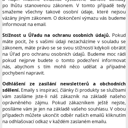
po lhůtu stanovenou zákonem. V tomto případě tedy
smažeme všechny takové osobní údaje, které nejsou
vázány jiným zákonem. O dokončení výmazu vás budeme
informovat na email.
Stížnost u Úřadu na ochranu osobních údajů.
Pokud
máte pocit, že s vašimi údaji nezacházíme v souladu se
zákonem, máte právo se se svou stížností kdykoli obrátit
na Úřad pro ochranu osobních údajů. Budeme moc rádi
pokud nejprve budete o tomto podezření informovat
nás, abychom s tím mohli něco udělat a případné
pochybení napravit.
Odhlášení ze zasílání newsletterů a obchodních
sdělení.
Emaily s inspirací, články či produkty se službami
vám zasíláme jste-li náš zákazník na základě našeho
oprávněného zájmu. Pokud zákazníkem ještě nejste,
posíláme vám je jen na základě vašeho souhlasu. V obou
případech můžete ukončit odběr našich emailů kliknutím
na odhlašovací odkaz v každém zaslaném emailu.