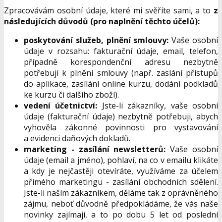
Zpracovávám osobní údaje, které mi svěříte sami, a to
z
následujících důvodů (pro naplnění těchto účelů):
poskytování služeb, plnění smlouvy:
Vaše osobní
údaje v rozsahu: fakturační údaje, email, telefon,
případně korespondenční adresu nezbytně
potřebuji k plnění smlouvy (např. zaslání přístupů
do aplikace, zasílání online kurzu, dodání podkladů
ke kurzu či dalšího zboží).
vedení účetnictví:
Jste-li zákazníky, vaše osobní
údaje (fakturační údaje) nezbytně potřebuji, abych
vyhověla zákonné povinnosti pro vystavování
a evidenci daňových dokladů.
marketing - zasílání newsletterů:
Vaše osobní
údaje (email a jméno), pohlaví, na co v emailu klikáte
a kdy je nejčastěji otevíráte, využíváme za účelem
přímého marketingu - zasílání obchodních sdělení.
Jste-li naším zákazníkem, děláme tak z oprávněného
zájmu, neboť důvodně předpokládáme, že vás naše
novinky zajímají, a to po dobu 5 let od poslední