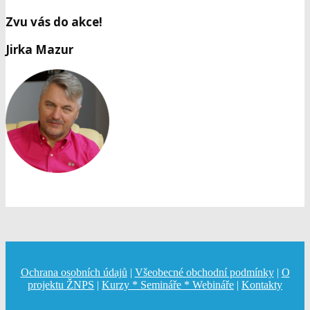
Zvu vás do akce!
Jirka Mazur
Ochrana osobních údajů
|
Všeobecné obchodní podmínky
|
O
projektu ŽNPS
|
Kurzy * Semináře * Webináře
|
Kontakty