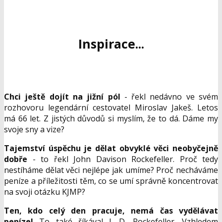
Inspirace...
Chci ještě dojít na jižní pól
- řekl nedávno ve svém
rozhovoru legendární cestovatel Miroslav Jakeš. Letos
má 66 let. Z jistých důvodů si myslím, že to dá. Dáme my
svoje sny a vize?
Tajemství úspěchu je dělat obvyklé věci neobyčejně
dobře
- to řekl John Davison Rockefeller. Proč tedy
nestíháme dělat věci nejlépe jak umíme? Proč necháváme
peníze a příležitosti těm, co se umí správně koncentrovat
na svoji otázku KJMP?
Ten, kdo celý den pracuje, nemá čas vydělávat
peníze!
To také říkával J. D. Rockefeller. Vzhledem