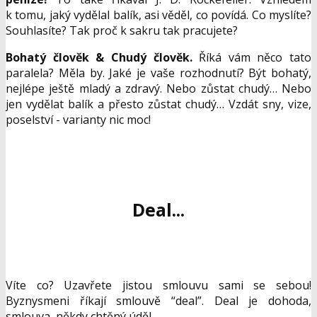
k tomu, jaký vydělal balík, asi věděl, co povídá. Co myslíte?
Souhlasíte? Tak proč k sakru tak pracujete?
Bohatý člověk & Chudý člověk.
Říká vám něco tato
paralela? Měla by. Jaké je vaše rozhodnutí? Být bohatý,
nejlépe ještě mladý a zdravý. Nebo zůstat chudý… Nebo
jen vydělat balík a přesto zůstat chudý… Vzdát sny, vize,
poselství - varianty nic moc!
Deal...
Víte co? Uzavřete jistou smlouvu sami se sebou!
Byznysmeni říkají smlouvě “deal”. Deal je dohoda,
smlouva, někdy chtěný úděl.