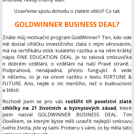
Uzavřeme spolu dohodu o zlatém vítězi? Co tak
GOLDWINNER BUSINESS DEAL?
Znáte můj motivační program GoldWinner? Ten, kdo ode
mě dostal cihličku investičního zlata s mým věnováním,
má na certifikátu otisk kulatého razítka a na něm krátký
nápis FINE EDUCATION DEAL. Je to taková smlouvička
o dobrém vzdělání, o vzdělání na naší Pravé straně…
Podprahová, nenápadná, přesto fungující. A vede
k něčemu, co je na onom razítku v textu FORTUNE &
FUTURE. Ano, nejde o nic menšího, než o budoucnost
a štěstí.
Rozhodl jsem se pro vás
rozšířit tři poselství zlaté
cihličky na 21 životních a byznysových zásad
, které
jsem nazval GOLDWINNER BUSINESS DEAL. Tím
člověkem, se kterým byste měli uzavřít nejlepší smlouvu
svého života, jste vy sami. Proberu s vámi, co by měla tato