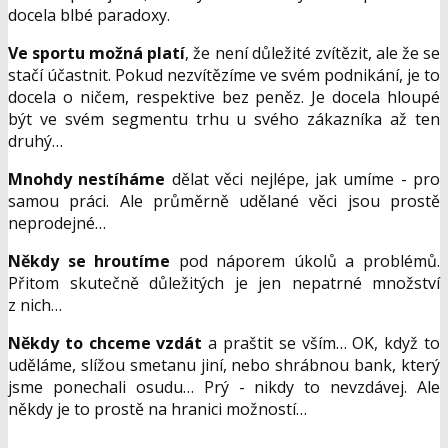
docela blbé paradoxy.
Ve sportu možná platí
, že není důležité zvítězit, ale že se
stačí účastnit. Pokud nezvítězíme ve svém podnikání, je to
docela o ničem, respektive bez peněz. Je docela hloupé
být ve svém segmentu trhu u svého zákazníka až ten
druhý…
Mnohdy nestíháme
dělat věci nejlépe, jak umíme - pro
samou práci. Ale průměrně udělané věci jsou prostě
neprodejné…
Někdy se hroutíme
pod náporem úkolů a problémů.
Přitom skutečně důležitých je jen nepatrné množství
z nich…
Někdy to chceme vzdát
a praštit se vším… OK, když to
uděláme, slížou smetanu jiní, nebo shrábnou bank, který
jsme ponechali osudu… Prý - nikdy to nevzdávej. Ale
někdy je to prostě na hranici možností…