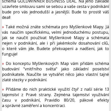
schéma GOLDWINNER BUSINESS DEAL. Na jeho základě
uzavřete smlouvu sami se sebou a vaše cesta v podnikání
bude pro vás jednodušší a jasnější. Bude to prostě váš
deal!
»
Také možná znáte schémata pro Myšlenkové Mapy. Já
vás naučím specifickému, velmi jednoduchému postupu,
jak se naučit používat Myšlenkové Mapy a schémata
nejen v podnikání, ale i při jakémkoliv dosahování cílů,
o které vám jde. Budete překvapeni a nadšeni, jak to
funguje!
»
Do konceptu Myšlenkových Map vám přidám schéma
budování "vnitřního světa" jako základní poselství
podnikatele. Naučíte se vytvářet něco jako vlastní tajné
zlaté stezky v podnikání.
»
Přidáme do nich praktické využití čtyř z naší série 13
tajemství z Pravé strany. Zejména tajemství využívání
času v podnikání, Pravidlo 80/20, pákové efekty
a správné zaměření a koncentraci.