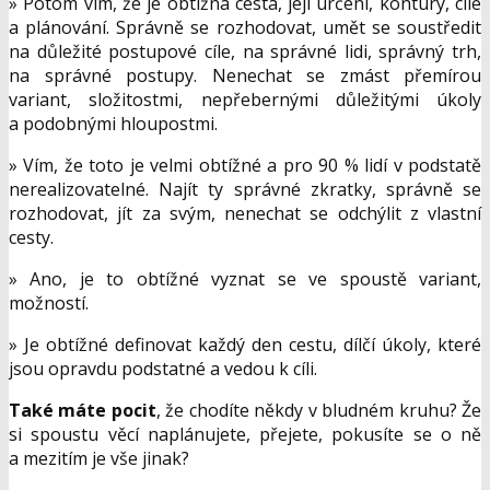
» Potom vím, že je obtížná cesta, její určení, kontury, cíle
a plánování. Správně se rozhodovat, umět se soustředit
na důležité postupové cíle, na správné lidi, správný trh,
na správné postupy. Nenechat se zmást přemírou
variant, složitostmi, nepřebernými důležitými úkoly
a podobnými hloupostmi.
» Vím, že toto je velmi obtížné a pro 90 % lidí v podstatě
nerealizovatelné. Najít ty správné zkratky, správně se
rozhodovat, jít za svým, nenechat se odchýlit z vlastní
cesty.
» Ano, je to obtížné vyznat se ve spoustě variant,
možností.
» Je obtížné definovat každý den cestu, dílčí úkoly, které
jsou opravdu podstatné a vedou k cíli.
Také máte pocit
, že chodíte někdy v bludném kruhu? Že
si spoustu věcí naplánujete, přejete, pokusíte se o ně
a mezitím je vše jinak?