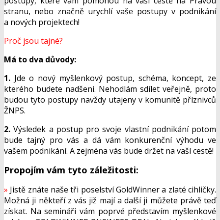
postupy, které vám pomohou na vaší cestě na Pravou
stranu, nebo značně urychlí vaše postupy v podnikání
a nových projektech!
Proč jsou tajné?
Má to dva důvody:
1.
Jde o nový myšlenkový postup, schéma, koncept, ze
kterého budete nadšeni. Nehodlám sdílet veřejně, proto
budou tyto postupy navždy utajeny v komunitě příznivců
ŽNPS.
2.
Výsledek a postup pro svoje vlastní podnikání potom
bude tajný pro vás a dá vám konkurenční výhodu ve
vašem podnikání. A zejména vás bude držet na vaší cestě!
Propojím vám tyto záležitosti:
»
Jistě znáte naše tři poselství GoldWinner a zlaté cihličky.
Možná ji někteří z vás již mají a další ji můžete právě teď
získat. Na semináři vám poprvé představím myšlenkové