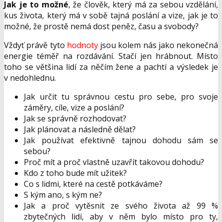
Jak je to možné
, že člověk, který má za sebou vzdělání,
kus života, který má v sobě tajná poslání a vize, jak je to
možné, že prostě nemá dost peněz, času a svobody?
Vždyť právě tyto
hodnoty
jsou kolem nás jako nekonečná
energie téměř na rozdávání. Stačí jen hrábnout. Místo
toho se většina lidí za něčím žene a pachtí a výsledek je
v nedohlednu.
Jak určit tu správnou cestu pro sebe, pro svoje
záměry, cíle, vize a poslání?
Jak se správně rozhodovat?
Jak plánovat a následně dělat?
Jak používat efektivně tajnou dohodu sám se
sebou?
Proč mít a proč vlastně uzavřít takovou dohodu?
Kdo z toho bude mít užitek?
Co s lidmi, které na cestě potkáváme?
S kým ano, s kým ne?
Jak a proč vytěsnit ze svého života až 99 %
zbytečných lidí, aby v něm bylo místo pro ty,