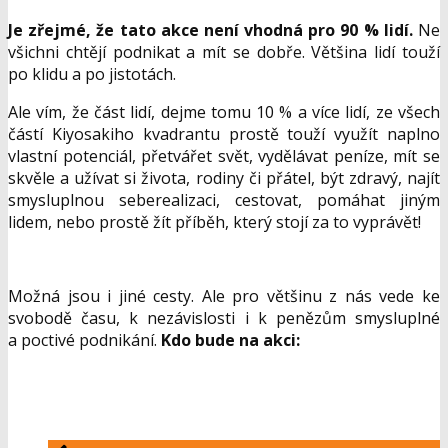
Je zřejmé, že tato akce není vhodná pro 90 % lidí.
Ne
všichni chtějí podnikat a mít se dobře. Většina lidí touží
po klidu a po jistotách.
Ale vím, že část lidí, dejme tomu 10 % a více lidí, ze všech
částí Kiyosakiho kvadrantu prostě touží využít naplno
vlastní potenciál, přetvářet svět, vydělávat peníze, mít se
skvěle a užívat si života, rodiny či přátel, být zdravý, najít
smysluplnou seberealizaci, cestovat, pomáhat jiným
lidem, nebo prostě žít příběh, který stojí za to vyprávět!
Možná jsou i jiné cesty. Ale pro většinu z nás vede ke
svobodě času, k nezávislosti i k penězům smysluplné
a poctivé podnikání.
Kdo bude na akci: