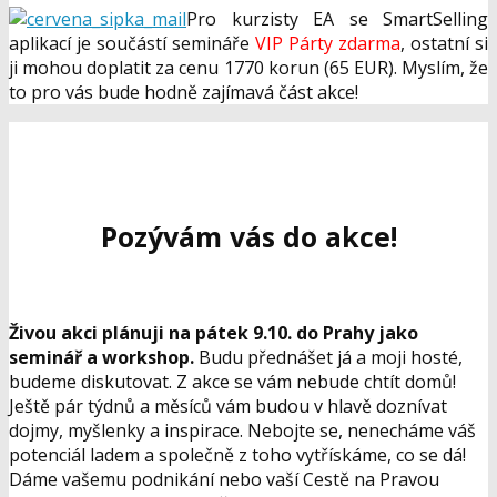
Pro kurzisty EA se SmartSelling
aplikací je součástí semináře
VIP Párty zdarma
, ostatní si
ji mohou doplatit za cenu 1770 korun (65 EUR). Myslím, že
to pro vás bude hodně zajímavá část akce!
Pozývám vás do akce!
Živou akci plánuji na pátek 9.10. do Prahy jako
seminář a workshop.
Budu přednášet já a moji hosté,
budeme diskutovat. Z akce se vám nebude chtít domů!
Ještě pár týdnů a měsíců vám budou v hlavě doznívat
dojmy, myšlenky a inspirace. Nebojte se, nenecháme váš
potenciál ladem a společně z toho vytřískáme, co se dá!
Dáme vašemu podnikání nebo vaší Cestě na Pravou