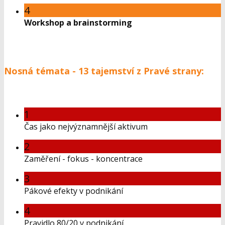
4
Workshop a brainstorming
Nosná témata - 13 tajemství z Pravé strany:
1
Čas jako nejvýznamnější aktivum
2
Zaměření - fokus - koncentrace
3
Pákové efekty v podnikání
4
Pravidlo 80/20 v podnikání