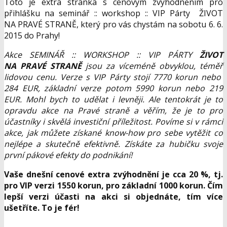
Toto je extra stránka s cenovým zvýhodněním pro
přihlášku na seminář :: workshop :: VIP Párty ŽIVOT
NA PRAVÉ STRANĚ, který pro vás chystám na sobotu 6. 6.
2015 do Prahy!
Akce SEMINÁŘ :: WORKSHOP :: VIP PÁRTY
ŽIVOT
NA PRAVÉ STRANĚ
jsou za víceméně obvyklou, téměř
lidovou cenu. Verze s VIP Párty stojí 7770 korun nebo
284 EUR, základní verze potom 5990 korun nebo 219
EUR. Mohl bych to udělat i levněji. Ale tentokrát je to
opravdu akce na Pravé straně a věřím, že je to pro
účastníky i skvělá investiční příležitost. Povíme si v rámci
akce, jak můžete získané know-how pro sebe vytěžit co
nejlépe a skutečně efektivně. Získáte za hubičku svoje
první pákové efekty do podnikání!
Vaše dnešní cenové extra zvýhodnění je cca 20 %, tj.
pro VIP verzi 1550 korun, pro základní 1000 korun. Čím
lepší verzi účasti na akci si objednáte, tím více
ušetříte. To je fér!