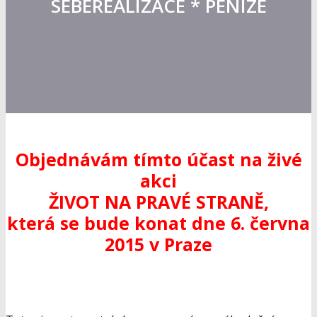
SEBEREALIZACE * PENÍZE
Objednávám tímto účast na živé
akci
ŽIVOT NA PRAVÉ STRANĚ,
která se bude konat dne 6. června
2015 v Praze