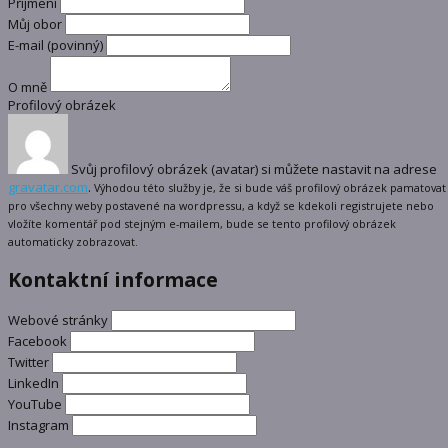
Příjmení
Můj obor
E-mail
(povinný)
O mně
Profilový obrázek
Svůj profilový obrázek (avatar) si můžete nastavit na adrese
gravatar.com
.
Výhodou této služby je, že si bude váš profilový obrázek pamatovat
pro všechny weby postavené na wordpressu, a když se kdekoli registrujete nebo
vložíte komentář pod stejným e-mailem, bude se tento profilový obrázek
automaticky zobrazovat.
Kontaktní informace
Webové stránky
Facebook
Twitter
LinkedIn
YouTube
Instagram