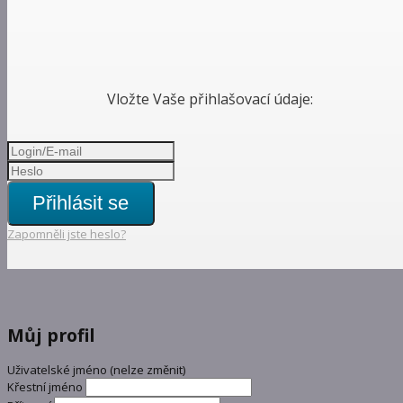
Vložte Vaše přihlašovací údaje:
Přihlásit se
Zapomněli jste heslo?
Můj profil
Uživatelské jméno (nelze změnit)
Křestní jméno