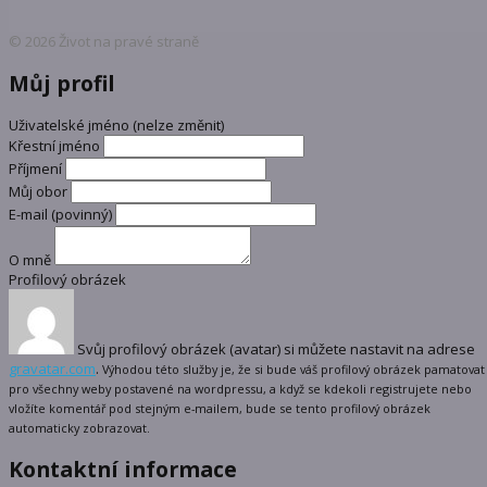
© 2026 Život na pravé straně
Můj profil
Uživatelské jméno (nelze změnit)
Křestní jméno
Příjmení
Můj obor
E-mail
(povinný)
O mně
Profilový obrázek
Svůj profilový obrázek (avatar) si můžete nastavit na adrese
gravatar.com
.
Výhodou této služby je, že si bude váš profilový obrázek pamatovat
pro všechny weby postavené na wordpressu, a když se kdekoli registrujete nebo
vložíte komentář pod stejným e-mailem, bude se tento profilový obrázek
automaticky zobrazovat.
Kontaktní informace