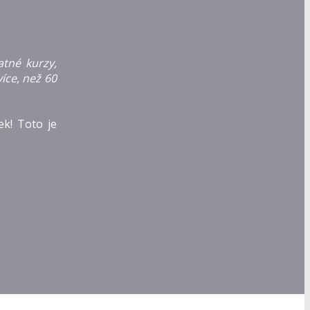
tné kurzy,
íce, než 60
k! Toto je