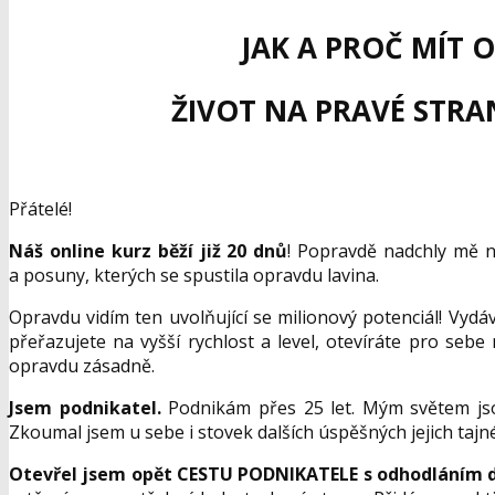
JAK A PROČ MÍT 
ŽIVOT NA PRAVÉ STRA
Přátelé!
Náš online kurz běží již 20 dnů
! Popravdě nadchly mě n
a posuny, kterých se spustila opravdu lavina.
Opravdu vidím ten uvolňující se milionový potenciál! Vyd
přeřazujete na vyšší rychlost a level, otevíráte pro sebe 
opravdu zásadně.
Jsem podnikatel.
Podnikám přes 25 let. Mým světem jsou 
Zkoumal jsem u sebe i stovek dalších úspěšných jejich taj
Otevřel jsem opět CESTU PODNIKATELE s odhodláním dě