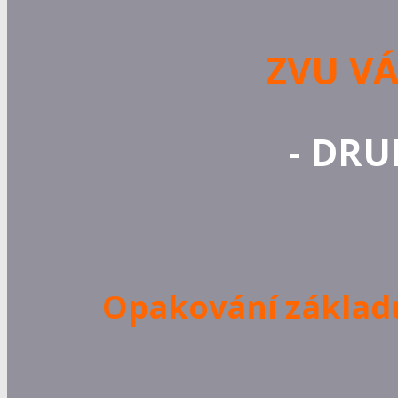
ZVU V
- DRU
Opakování základ