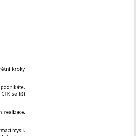
rétní kroky
 podnikáte,
CFK se liší
 realizace.
mací mysli,