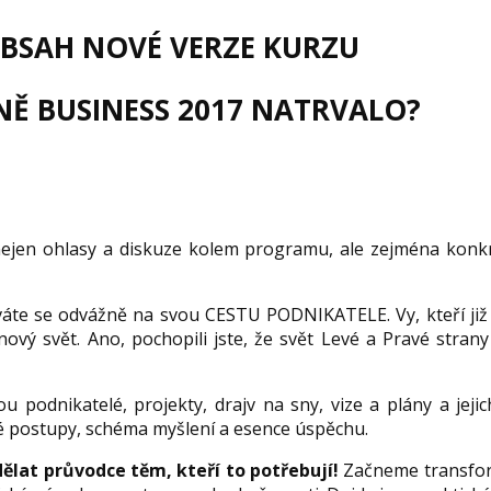
OBSAH NOVÉ VERZE KURZU
NĚ BUSINESS 2017 NATRVALO?
ejen ohlasy a diskuze kolem programu, ale zejména konk
áváte se odvážně na svou CESTU PODNIKATELE. Vy, kteří již
nový svět. Ano, pochopili jste, že svět Levé a Pravé strany 
podnikatelé, projekty, drajv na sny, vize a plány a jejich
né postupy, schéma myšlení a esence úspěchu.
lat průvodce těm, kteří to potřebují!
Začneme transfor