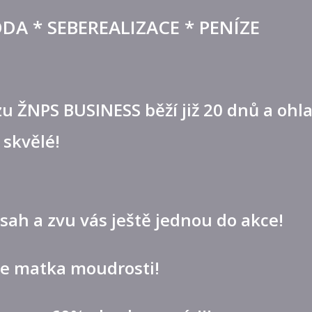
DA * SEBEREALIZACE * PENÍZE
u ŽNPS BUSINESS běží již 20 dnů a ohla
skvělé!
ah a zvu vás ještě jednou do akce!
je matka moudrosti!