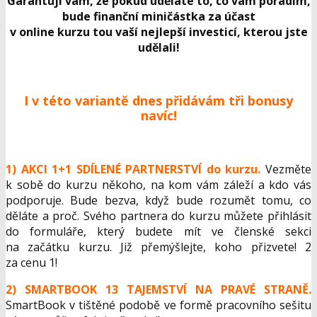
Garantuji vám, že pokud uděláte to, co vám poradím,
bude finanční miničástka za účast
v online kurzu tou vaší nejlepší investicí, kterou jste
udělali!
I v této variantě dnes přidávám tři bonusy
navíc!
1) AKCI 1+1
SDÍLENÉ
PARTNERSTVÍ do kurzu.
Vezměte
k sobě do kurzu někoho, na kom vám záleží a kdo vás
podporuje. Bude bezva, když bude rozumět tomu, co
děláte a proč. Svého partnera do kurzu můžete přihlásit
do formuláře, který budete mít ve členské sekci
na začátku kurzu. Již přemýšlejte, koho přizvete! 2
za cenu 1!
2) SMARTBOOK 13 TAJEMSTVÍ NA PRAVÉ STRANĚ.
SmartBook v tištěné podobě ve formě pracovního sešitu