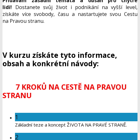
Přidávám zásadní témata a obsah pro chytré
lidi!
Dostanete svůj život i podnikání na vyšší level,
získáte více svobody, času a nastartujete svou Cestu
na Pravou stranu.
V kurzu získáte tyto informace,
obsah a konkrétní návody:
7 KROKŮ NA CESTĚ NA PRAVOU
STRANU
1
Základní teze a koncept ŽIVOTA NA PRAVÉ STRANĚ.
2