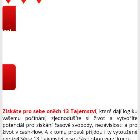
Chci se přihlásit se
do online kurzu CESTA
NA PRAVOU STRANU!
Získáte pro sebe oněch 13 Tajemství
, které dají logiku
vašemu počínání, zjednodušíte si život a vytvoříte
potenciál pro získání časové svobody, nezávislosti a pro
život v cash-flow. A k tomu prostě přijdou i ty vytoužené
peníze! Série 13 Tajemství je součástí obou verzí kurzu.