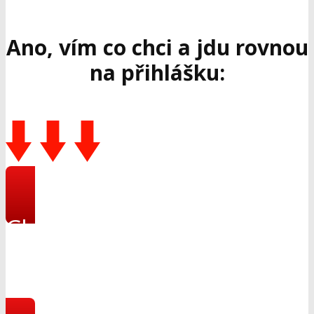
Ano, vím co chci a jdu rovnou
na přihlášku:
Chci se přihlásit se
do online kurzu CESTA
NA PRAVOU STRANU!