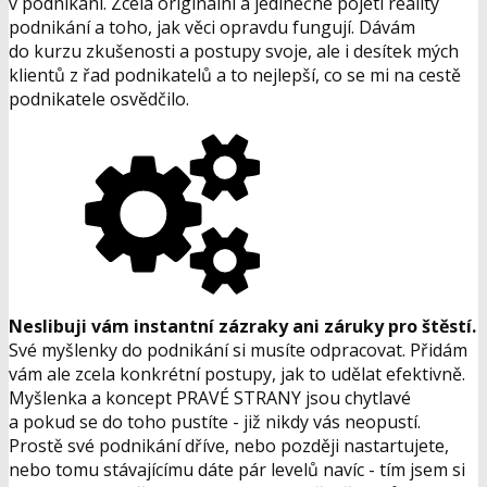
v podnikání. Zcela originální a jedinečné pojetí reality
podnikání a toho, jak věci opravdu fungují. Dávám
do kurzu zkušenosti a postupy svoje, ale i desítek mých
klientů z řad podnikatelů a to nejlepší, co se mi na cestě
podnikatele osvědčilo.
Neslibuji vám instantní zázraky ani záruky pro štěstí.
Své myšlenky do podnikání si musíte odpracovat. Přidám
vám ale zcela konkrétní postupy, jak to udělat efektivně.
Myšlenka a koncept PRAVÉ STRANY jsou chytlavé
a pokud se do toho pustíte - již nikdy vás neopustí.
Prostě své podnikání dříve, nebo později nastartujete,
nebo tomu stávajícímu dáte pár levelů navíc - tím jsem si