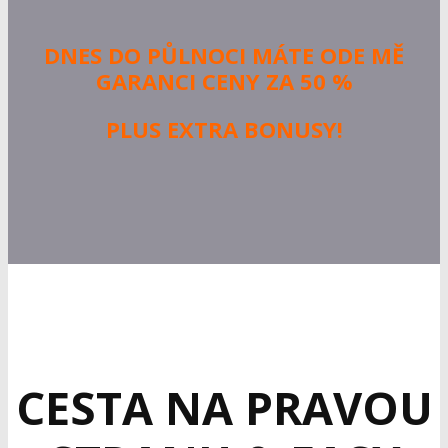
DNES DO PŮLNOCI MÁTE ODE MĚ
GARANCI CENY ZA 50 %
PLUS EXTRA BONUSY!
CESTA NA PRAVOU