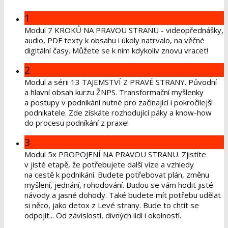
1
Modul 7 KROKŮ NA PRAVOU STRANU - videopřednášky,
audio, PDF texty k obsahu i úkoly natrvalo, na věčné
digitální časy. Můžete se k nim kdykoliv znovu vracet!
2
Modul a sérii 13 TAJEMSTVÍ Z PRAVÉ STRANY. Původní
a hlavní obsah kurzu ŽNPS. Transformační myšlenky
a postupy v podnikání nutné pro začínající i pokročilejší
podnikatele. Zde získáte rozhodující páky a know-how
do procesu podníkání z praxe!
3
Modul 5x PROPOJENÍ NA PRAVOU STRANU. Zjistíte
v jisté etapě, že potřebujete další vize a vzhledy
na cestě k podnikání. Budete potřebovat plán, změnu
myšlení, jednání, rohodování. Budou se vám hodit jisté
návody a jasné dohody. Také budete mít potřebu udělat
si něco, jako detox z Levé strany. Bude to chtít se
odpojit... Od závislosti, divných lidí i okolností.