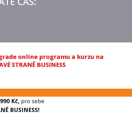
ÁTE ČAS:
rade online programu a kurzu na
AVÉ STRANĚ BUSINESS
990 Kč,
pro sebe
ANĚ BUSINESS!