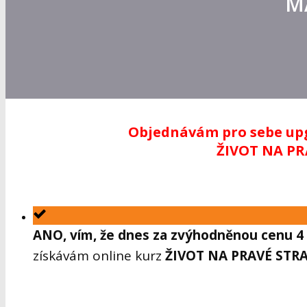
M
Objednávám pro sebe upg
ŽIVOT NA PR
ANO, vím, že dnes za zvýhodněnou cenu 4 
získávám online kurz
ŽIVOT NA PRAVÉ STR