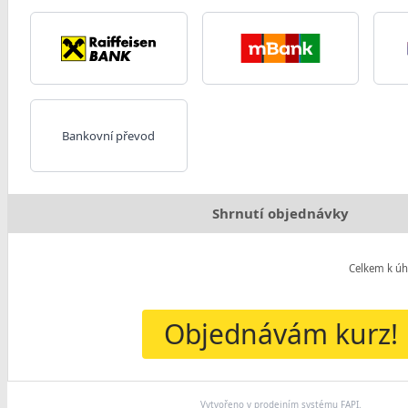
Bankovní převod
Shrnutí objednávky
Celkem k úh
Objednávám kurz!
Vytvořeno v prodejním systému
FAPI
.