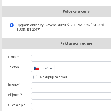
Položky a ceny
Upgrade online výukového kurzu "ŽIVOT NA PRAVÉ STRANĚ
BUSINESS 2017"
Fakturační údaje
E-mail*
Telefon
+420
Nakupuji na firmu
Jméno*
Příjmení*
Ulice a č.p.*