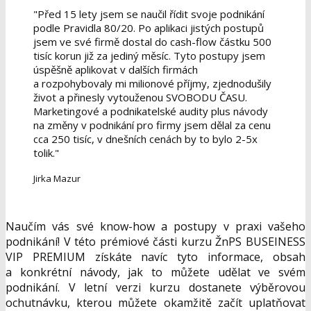
"Před 15 lety jsem se naučil řídit svoje podnikání
podle Pravidla 80/20. Po aplikaci jistých postupů
jsem ve své firmě dostal do cash-flow částku 500
tisíc korun již za jediný měsíc. Tyto postupy jsem
úspěšně aplikovat v dalších firmách
a rozpohybovaly mi milionové příjmy, zjednodušily
život a přinesly vytouženou SVOBODU ČASU.
Marketingové a podnikatelské audity plus návody
na změny v podnikání pro firmy jsem dělal za cenu
cca 250 tisíc, v dnešních cenách by to bylo 2-5x
tolik."
Jirka Mazur
Naučím vás své know-how a postupy v praxi vašeho
podnikání! V této prémiové části kurzu ŽnPS BUSEINESS
VIP PREMIUM získáte navíc tyto informace, obsah
a konkrétní návody, jak to můžete udělat ve svém
podnikání. V letní verzi kurzu dostanete výběrovou
ochutnávku, kterou můžete okamžitě začít uplatňovat