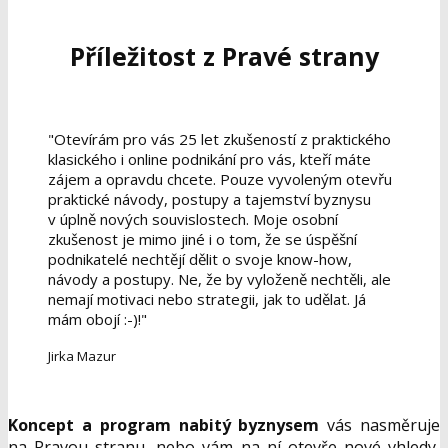
Příležitost z Pravé strany
"Otevírám pro vás 25 let zkušeností z praktického
klasického i online podnikání pro vás, kteří máte
zájem a opravdu chcete. Pouze vyvoleným otevřu
praktické návody, postupy a tajemství byznysu
v úplně nových souvislostech. Moje osobní
zkušenost je mimo jiné i o tom, že se úspěšní
podnikatelé nechtějí dělit o svoje know-how,
návody a postupy. Ne, že by vyloženě nechtěli, ale
nemají motivaci nebo strategii, jak to udělat. Já
mám obojí :-)!"
Jirka Mazur
Koncept a program nabitý byznysem
vás nasměruje
na Pravou stranu, nebo vám na ní otevře nové vhledy,