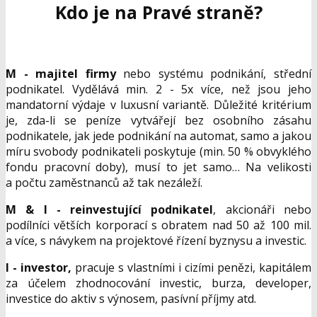
Kdo je na Pravé straně?
M - majitel firmy
nebo systému podnikání, střední
podnikatel. Vydělává min. 2 - 5x více, než jsou jeho
mandatorní výdaje v luxusní variantě. Důležité kritérium
je, zda-li se peníze vytvářejí bez osobního zásahu
podnikatele, jak jede podnikání na automat, samo a jakou
míru svobody podnikateli poskytuje (min. 50 % obvyklého
fondu pracovní doby), musí to jet samo… Na velikosti
a počtu zaměstnanců až tak nezáleží.
M & I - reinvestuj
í
c
í
podnikatel
, akcionáři nebo
podílníci větších korporací s obratem nad 50 až 100 mil.
a více, s návykem na projektové řízení byznysu a investic.
I - investor,
pracuje s vlastními i cizími penězi, kapitálem
za účelem zhodnocování investic, burza, developer,
investice do aktiv s výnosem, pasívní příjmy atd.