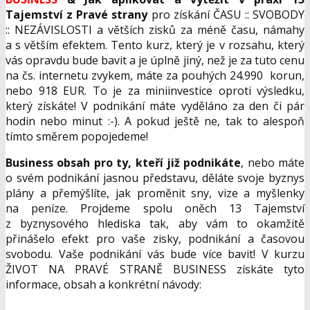
Tajemstv
í z Prav
é strany
pro získání ČASU :: SVOBODY
:: NEZÁVISLOSTI a větších zisků za méně času, námahy
a s větším efektem. Tento kurz, který je v rozsahu, který
vás opravdu bude bavit a je úplně jiný, než je za tuto cenu
na čs. internetu zvykem, máte za pouhých 24.990 korun,
nebo 918 EUR. To je za miniinvestice oproti výsledku,
který získáte! V podnikání máte vyděláno za den či pár
hodin nebo minut :-). A pokud ještě ne, tak to alespoň
tímto směrem popojedeme!
Business obsah pro ty, kteří již podnikáte
, nebo máte
o svém podnikání jasnou představu, děláte svoje byznys
plány a přemýšlíte, jak proměnit sny, vize a myšlenky
na peníze. Projdeme spolu oněch 13 Tajemství
z byznysového hlediska tak, aby vám to okamžitě
přinášelo efekt pro vaše zisky, podnikání a časovou
svobodu. Vaše podnikání vás bude více bavit! V kurzu
ŽIVOT NA PRAVÉ STRANĚ BUSINESS získáte tyto
informace, obsah a konkrétní návody: