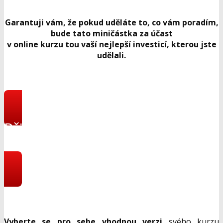
Garantuji vám, že pokud uděláte to, co vám poradím,
bude tato miničástka za účast
v online kurzu tou vaší nejlepší investicí, kterou jste
udělali.
Přihlásit se do online
programu
Vyberte se pro sebe vhodnou verzi
svého kurzu