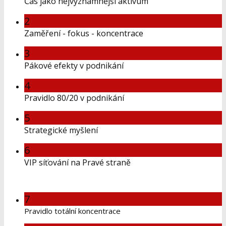
Čas jako nejvýznamnější aktivum
2
Zaměření - fokus - koncentrace
3
Pákové efekty v podnikání
4
Pravidlo 80/20 v podnikání
5
Strategické myšlení
6
VIP síťování na Pravé straně
7
Pravidlo totální koncentrace