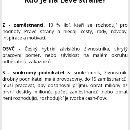
Z - zam
ě
stnanci.
10 % lidí, kteří se rozhodují pro
hodnoty Pravé strany a hledají cesty, rady, návody,
inspirace a motivaci.
OSV
Č
-
Český hybrid závislého živnostníka, skrytý
pracovní poměr, nebo závislost na malém okruhu
odběratelů, zákazníků.
S - soukrom
ý
podnikatel
& soukromník, živnostník,
drobný podnikatel, malé provozovny, do 15 zaměstnanců,
musí pracovat, aby dosahoval příjmu, obrat miliony až
první desítky milionů, počet zaměstnanců nebo obrat
není rozhodující, rozhodující je tvorba cash-flow.