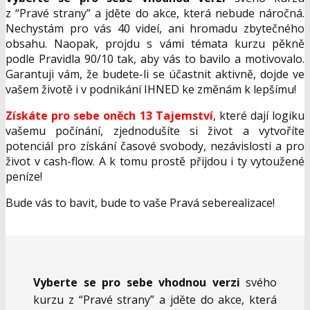
z “Pravé strany” a jděte do akce, která nebude náročná.
Nechystám pro vás 40 videí, ani hromadu zbytečného
obsahu. Naopak, projdu s vámi témata kurzu pěkně
podle Pravidla 90/10 tak, aby vás to bavilo a motivovalo.
Garantuji vám, že budete-li se účastnit aktivně, dojde ve
vašem životě i v podnikání IHNED ke změnám k lepšímu!
Získáte pro sebe oněch 13 Tajemství
, které dají logiku
vašemu počínání, zjednodušíte si život a vytvoříte
potenciál pro získání časové svobody, nezávislosti a pro
život v cash-flow. A k tomu prostě přijdou i ty vytoužené
peníze!
Bude vás to bavit, bude to vaše Pravá seberealizace!
Vyberte se pro sebe vhodnou verzi
svého
kurzu z “Pravé strany” a jděte do akce, která