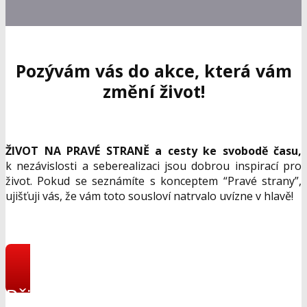
Pozývám vás do akce, která vám
změní život!
ŽIVOT NA PRAVÉ STRANĚ a cesty ke svobodě času,
k nezávislosti a seberealizaci jsou dobrou inspirací pro
život. Pokud se seznámíte s konceptem “Pravé strany”,
ujišťuji vás, že vám toto sousloví natrvalo uvízne v hlavě!
Přihlásit se do online