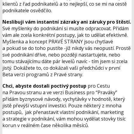
klientů z řad podnikatelů a to nejlepší, co se mi na cestě
podnikatele osvědčilo.
Neslibuji vám instantní zázraky ani záruky pro štěstí.
Své myšlenky do podnikání si musíte odpracovat. Přidám
vám ale zcela konkrétní postupy, jak to udělat efektivně.
Myšlenka a koncept PRAVÉ STRANY jsou chytlavé
a pokud se do toho pustíte -již nikdy vás neopustí. Prostě
své podnikání dříve, nebo později nastartujete, nebo
tomu stávajícímu dáte pár levelů navíc - tím jsem si zcela
jistý. Dokážete to, co dokázali vaši předchůdci v první
Beta verzi programů z Pravé strany.
Chci, abyste dostali poctivý postup
pro Cestu
na Pravou stranu a ve verzi Business pro “Praváky”
přidám byznysové návody, vychytávky v hodnotě, který
jistě převýší vstupní investici. Pouze některý z mnoha
postupů, jak přenastavit vlastní podnikání, marketing
a strategie v podnikání, vám mohou vydělat stovky tisíc
korun v reálném čase několika měsíců.