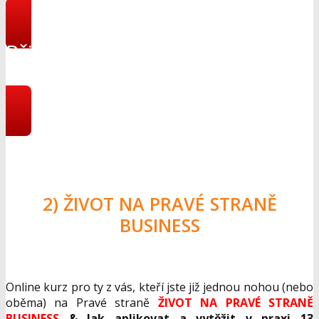
Přihlásit se do online
programu
2) ŽIVOT NA PRAVÉ STRANĚ
BUSINESS
Online kurz pro ty z vás, kteří jste již jednou nohou (nebo
oběma) na Pravé straně
Ž
IVOT NA PRAV
É
STRAN
Ě
BUSINESS
& Jak aplikovat a vyt
ěžit v praxi 13