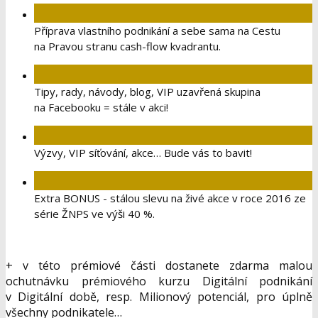
Jak na StartUp, plánování a začátky v podnikání.
Jak se stát expertem za 3 měsíce a vydělávat na tom, co
mě baví.
Jak najít vnitřní ZDROJ bohatství a potenciál k podnikání.
Jak a proč uspět i v malém podnikání a jak si najít čas
a svobodu pro život.
Příprava vlastního podnikání a sebe sama na Cestu
na Pravou stranu cash-flow kvadrantu.
Tipy, rady, návody, blog, VIP uzavřená skupina
na Facebooku = stále v akci!