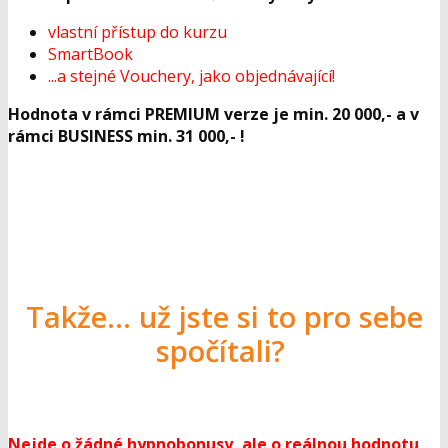
do kurzu aneb vzájemná podpora
a motivace
Jsem přesvědčený o tom, že ve dvou se to lépe táhne
a tento poslední bonus je tedy třešnička na dortu 🙂
Záleží mi na tom, abyste to na Pravou stranu dali - a tak
mám pro Vás nabídku, která se neodmítá - do kurzu
můžete pozvat blízkého partnera, se kterým se budete
vzájemně podporovat a motivovat.
Sdílení partneři obdrží veškeré výhody:
vlastní přístup do kurzu
SmartBook
...a stejné Vouchery, jako objednávající!
Hodnota v rámci PREMIUM verze je min. 20 000,- a v
rámci BUSINESS min. 31 000,- !