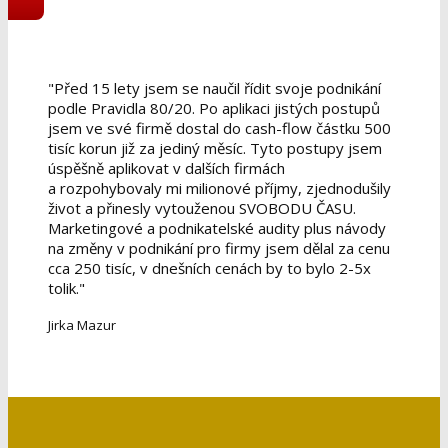
Přihlásit se do online kurzu
"ŽIVOT NA PRAVÉ STRANĚ
BUSINESS"
"Před 15 lety jsem se naučil řídit svoje podnikání
podle Pravidla 80/20. Po aplikaci jistých postupů
jsem ve své firmě dostal do cash-flow částku 500
tisíc korun již za jediný měsíc. Tyto postupy jsem
úspěšně aplikovat v dalších firmách