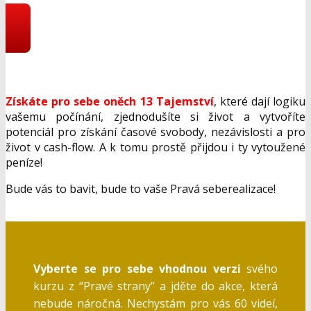
Získáte pro sebe oněch 13 Tajemství
, které dají logiku
vašemu počínání, zjednodušíte si život a vytvoříte
potenciál pro získání časové svobody, nezávislosti a pro
život v cash-flow. A k tomu prostě přijdou i ty vytoužené
peníze!
Bude vás to bavit, bude to vaše Pravá seberealizace!
Vyberte se pro sebe vhodnou verzi
svého
kurzu z “Pravé strany” a jděte do akce, která
nebude náročná. Nechystám pro vás 60 videí,