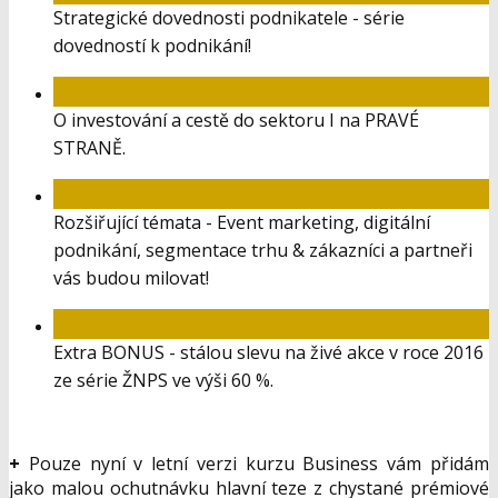
Projektové řízení v podnikání a aplikace Pravidla
80/20 v podnikání.
Jak a proč se stát expertem ve svém oboru
podnikání a jak z toho těžit maximum.
Jak získat a efektivně využívat čas, svobodu
a nezávislost na Pravé straně.
Strategické dovednosti podnikatele - série
dovedností k podnikání!
O investování a cestě do sektoru I na PRAVÉ
STRANĚ.