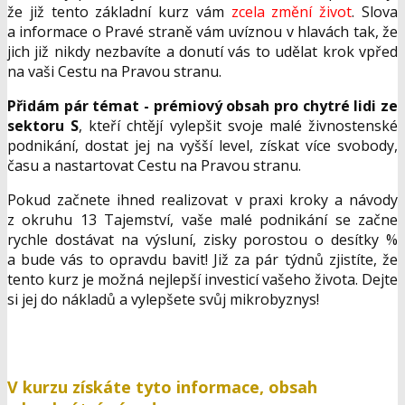
za tuto cenu na čs. internetu zvykem. To je mini investice
oproti výsledku, který získáte!
O čem bude online kurz Cesta na Pravou
stranu?
Online program pro chytré lidi ze sektoru Z
, kteří se
rozhodují pro svoji Cestu na Pravou stranu. Upozorňuji,
že již tento základní kurz vám
zcela změní život
. Slova
a informace o Pravé straně vám uvíznou v hlavách tak, že
jich již nikdy nezbavíte a donutí vás to udělat krok vpřed
na vaši Cestu na Pravou stranu.
Přidám pár témat - prémiový obsah pro chytré lidi ze
sektoru S
, kteří chtějí vylepšit svoje malé živnostenské
podnikání, dostat jej na vyšší level, získat více svobody,