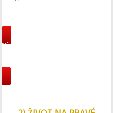
Výzvy, VIP síťování, akce… Bude vás to bavit!
Extra BONUS - stálou slevu na živé akce v roce 2016 ze
série ŽNPS ve výši 40 %.
+ v této prémiové části dostanete zdarma malou
ochutnávku prémiového kurzu Digitální podnikání
v Digitální době, resp. Milionový potenciál, pro úplně
všechny podnikatele…