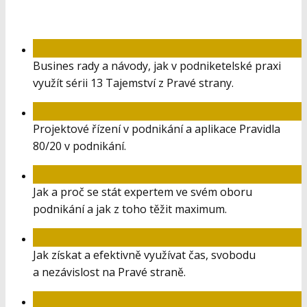
plány a přemýšlíte, jak proměnit sny, vize a myšlenky
na peníze. Projdeme spolu oněch 13 Tajemství
z byznysového hlediska tak, aby vám to okamžitě
přinášelo efekt pro vaše zisky, podnikání a časovou
svobodu. Vaše podnikání vás bude více bavit! V kurzu
ŽIVOT NA PRAVÉ STRANĚ BUSINESS získáte tyto
informace, obsah a konkrétní návody:
V kurzu získáte tyto informace, obsah
a konkrétní návody:
Busines rady a návody, jak v podniketelské praxi
využít sérii 13 Tajemství z Pravé strany.