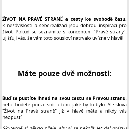
ŽIVOT NA PRAVÉ STRANĚ a cesty ke svobodě času,
k nezávislosti a seberealizaci jsou dobrou inspirací pro
život. Pokud se seznámíte s konceptem “Pravé strany”,
ujišťuji vás, že vám toto sousloví natrvalo uvízne v hlavě!
Máte pouze dvě možnosti:
Buď se pustíte ihned na svou cestu na Pravou stranu
,
nebo budete pouze snít o tom, jaké by to bylo. Ale slova
“Život na Pravé straně” již v hlavě máte a nikdy vás
neopustí.
Skutečně si někdo přeje, aby si za několik let dal otázku