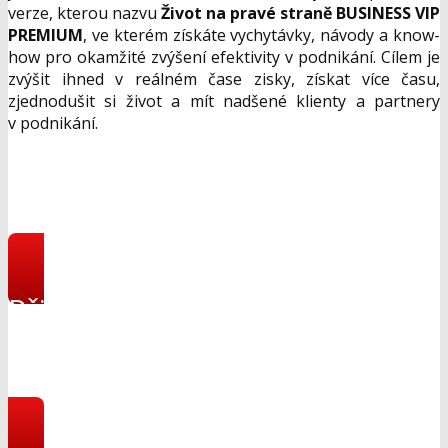
Rozšiřující témata - Event marketing, digitální
podnikání, segmentace trhu & zákazníci a partneři
vás budou milovat!
Extra BONUS - stálou slevu na živé akce v roce 2016
ze série ŽNPS ve výši 60 %.
+
Pouze nyní v letní verzi kurzu Business vám přidám
jako malou ochutnávku hlavní teze z chystané prémiové
verze, kterou nazvu
Život na pravé straně BUSINESS VIP
PREMIUM
, ve kterém získáte vychytávky, návody a know-
how pro okamžité zvýšení efektivity v podnikání. Cílem je
zvýšit ihned v reálném čase zisky, získat více času,
zjednodušit si život a mít nadšené klienty a partnery
v podnikání.