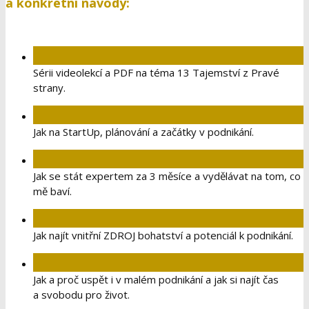
času a nastartovat Cestu na Pravou stranu.
Pokud začnete ihned realizovat v praxi kroky a návody
z okruhu 13 Tajemství, vaše malé podnikání se začne
rychle dostávat na výsluní, zisky porostou o desítky %
a bude vás to opravdu bavit! Již za pár týdnů zjistíte, že
tento kurz je možná nejlepší investicí vašeho života. Dejte
si jej do nákladů a vylepšete svůj mikrobyznys!
V kurzu získáte tyto informace, obsah
a konkrétní návody:
Sérii videolekcí a PDF na téma 13 Tajemství z Pravé
strany.