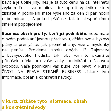
Online kurz pro ty z vás, kteří jste již jednou nohou (nebo
oběma) na Pravé straně
Ž
IVOT NA PRAV
É
STRAN
Ě
BUSINESS
& Jak aplikovat a vyt
ěžit v praxi 13
Tajemstv
í z Prav
é strany
pro získání ČASU :: SVOBODY
:: NEZÁVISLOSTI a větších zisků za méně času, námahy
a s větším efektem.
Tento kurz, který je v rozsahu, který vás opravdu bude
bavit a je úplně jiný, než je za tuto cenu na čs. internetu
zvykem To je za miniinvestice oproti výsledku, který
získáte! V podnikání máte vyděláno za den či pár hodin
nebo minut :-). A pokud ještě ne, tak to alespoň tímto
směrem popojedeme!
Business obsah pro ty, kteří již podnikáte
, nebo máte
o svém podnikání jasnou představu, děláte svoje byznys