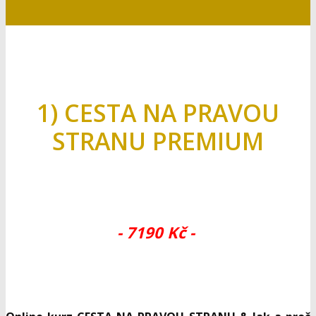
O čem budou obě verze
kurzů z Pravé strany?
...aneb kterou verzi si mám
vybrat
1) CESTA NA PRAVOU