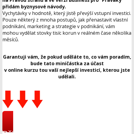
na Pravou stranu a ve verzi Business pro “Praváky”
přidám byznysové návody.
Vychytávky v hodnotě, který jistě převýší vstupní investici.
Pouze některý z mnoha postupů, jak přenastavit vlastní
podnikání, marketing a strategie v podnikání, vám
mohou vydělat stovky tisíc korun v reálném čase několika
měsíců.
Garantuji vám, že pokud uděláte to, co vám poradím,
bude tato miničástka za účast
v online kurzu tou vaší nejlepší investicí, kterou jste
udělali.
Přihlásit se do online kurzu