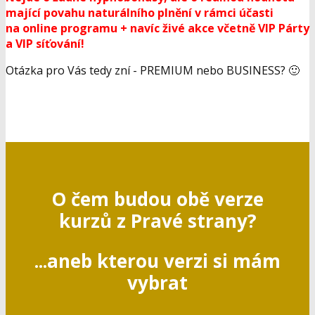
Takže... už jste si to pro sebe
spočítali?
Nejde o žádné hypnobonusy, ale o reálnou hodnotu
mající povahu naturálního plnění v rámci účasti
na online programu +
navíc živé akce včetně VIP Párty
a VIP síťování!
Otázka pro Vás tedy zní - PREMIUM nebo BUSINESS? 🙂