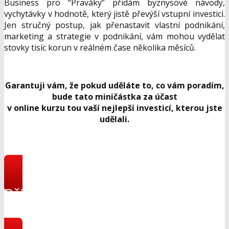
Business pro “Praváky” přidám byznysové návody,
vychytávky v hodnotě, který jistě převýší vstupní investici.
Jen stručný postup, jak přenastavit vlastní podnikání,
marketing a strategie v podnikání, vám mohou vydělat
stovky tisíc korun v reálném čase několika měsíců.
Garantuji vám, že pokud uděláte to, co vám poradím,
bude tato miničástka za účast
v online kurzu tou vaší nejlepší investicí, kterou jste
udělali.
Přihlásit se do online
programu