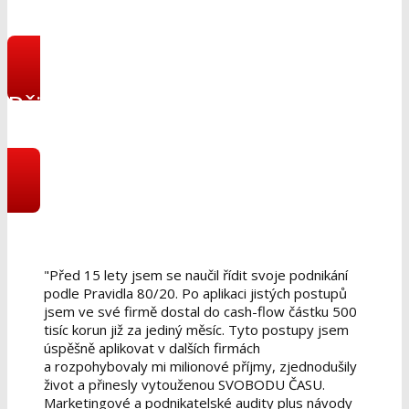
Přihlásit se do online
programu
"Před 15 lety jsem se naučil řídit svoje podnikání
podle Pravidla 80/20. Po aplikaci jistých postupů
jsem ve své firmě dostal do cash-flow částku 500
tisíc korun již za jediný měsíc. Tyto postupy jsem
úspěšně aplikovat v dalších firmách
a rozpohybovaly mi milionové příjmy, zjednodušily
život a přinesly vytouženou SVOBODU ČASU.
Marketingové a podnikatelské audity plus návody