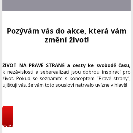
Pozývám vás do akce, která vám
změní život!
ŽIVOT NA PRAVÉ STRANĚ a cesty ke svobodě času,
k nezávislosti a seberealizaci jsou dobrou inspirací pro
život. Pokud se seznámíte s konceptem “Pravé strany”,
ujišťuji vás, že vám toto sousloví natrvalo uvízne v hlavě!
Přihlásit se do online