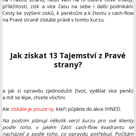
příležitosti, zisk a více času na sebe i další podnikání.
Cesty ke zvýšení zisků, k penězům a k životu v cash-flow
na Pravé straně získáte právě v tomto kurzu.
Jak získat 13 Tajemství z Pravé
strany?
a jak si opravdu zjednodušit život, vydělat více peněz
a mít se lépe, chcete všichni.
Ale
získáte je pouze vy
, kteří půjdete do akce IHNED.
Na podzim pl
ánuji n
ěkolik verz
í kurzu pro sv
é klienty
podle toho, v jak
ém
části cash-flow kvadrantu se
nach
ázej
í a podle toho, co opravdu pot
řebuj
í. Po
čít
ám