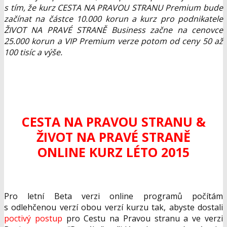
s t
ím,
že kurz CESTA NA PRAVOU STRANU Premium bude
za
čínat na
částce 10.000 korun a kurz pro podnikatele
ŽIVOT NA PRAV
É STRAN
Ě Business za
čne
na cenovce
25.000 korun a VIP Premium verze potom od ceny 50 a
ž
100 tis
íc a v
ýše.
CESTA NA PRAVOU STRANU &
ŽIVOT NA PRAVÉ STRANĚ
ONLINE KURZ LÉTO 2015
Pro letní Beta verzi online programů počítám
s odlehčenou verzí obou verzí kurzu tak, abyste dostali
poctivý postup
pro Cestu na Pravou stranu a ve verzi