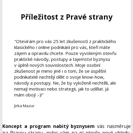
Příležitost z Pravé strany
"Otevírám pro vás 25 let zkušeností z praktického
klasického i online podnikání pro vás, kteří máte
zájem a opravdu chcete. Pouze vyvoleným otevřu
praktické návody, postupy a tajemství byznysu
v úplně nových souvislostech. Moje osobní
zkušenost je mimo jiné i o tom, že se úspěšní
podnikatelé nechtějí dělit o svoje know-how,
návody a postupy. Ne, že by vyloženě nechtěli, ale
nemají motivaci nebo strategii, jak to udělat. Já
mám obojí :-)!"
Jirka Mazur
Koncept a program nabitý byznysem
vás nasměruje
na Pravou stranu, nebo vám na ní otevře nové vhledy,