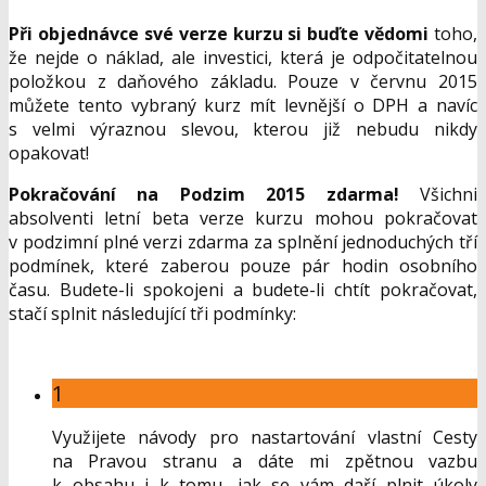
P
ř
i objedn
á
vce sv
é
verze kurzu si bu
ď
te v
ě
domi
toho,
že nejde o náklad, ale investici, která je odpočitatelnou
položkou z daňového základu. Pouze v červnu 2015
můžete tento vybraný kurz mít levnější o DPH a navíc
s velmi výraznou slevou, kterou již nebudu nikdy
opakovat!
Pokra
č
ov
á
n
í
na Podzim 2015 zdarma!
Všichni
absolventi letní beta verze kurzu mohou pokračovat
v podzimní plné verzi zdarma za splnění jednoduchých tří
podmínek, které zaberou pouze pár hodin osobního
času. Budete-li spokojeni a budete-li chtít pokračovat,
stačí splnit následující tři podmínky:
1
Využijete návody pro nastartování vlastní Cesty
na Pravou stranu a dáte mi zpětnou vazbu
k obsahu i k tomu, jak se vám daří plnit úkoly