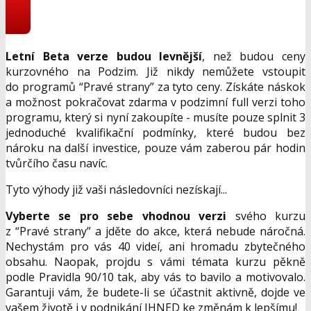
Letní Beta verze budou levnější
, než budou ceny
kurzovného na Podzim. Již nikdy nemůžete vstoupit
do programů “Pravé strany” za tyto ceny. Získáte náskok
a možnost pokračovat zdarma v podzimní full verzi toho
programu, který si nyní zakoupíte - musíte pouze splnit 3
jednoduché kvalifikační podmínky, které budou bez
nároku na další investice, pouze vám zaberou pár hodin
tvůrčího času navíc.
Tyto výhody již vaši následovníci nezískají...
Vyberte se pro sebe vhodnou verzi
svého kurzu
z “Pravé strany” a jděte do akce, která nebude náročná.
Nechystám pro vás 40 videí, ani hromadu zbytečného
obsahu. Naopak, projdu s vámi témata kurzu pěkně
podle Pravidla 90/10 tak, aby vás to bavilo a motivovalo.
Garantuji vám, že budete-li se účastnit aktivně, dojde ve
vašem životě i v podnikání IHNED ke změnám k lepšímu!