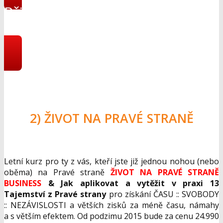
Přihlásit se do online
programu
2) ŽIVOT NA PRAVÉ STRANĚ
Letní kurz pro ty z vás, kteří jste již jednou nohou (nebo
oběma) na Pravé straně
Ž
IVOT NA PRAV
É
STRAN
Ě
BUSINESS
& Jak aplikovat a vyt
ěžit v praxi 13
Tajemstv
í z Prav
é strany
pro získání ČASU :: SVOBODY
:: NEZÁVISLOSTI a větších zisků za méně času, námahy
a s větším efektem. Od podzimu 2015 bude za cenu 24.990