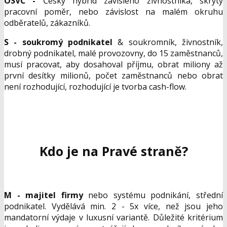
OSV
Č
-
Český hybrid závislého živnostníka, skrytý
pracovní poměr, nebo závislost na malém okruhu
odběratelů, zákazníků.
S - soukrom
ý
podnikatel
& soukromník, živnostník,
drobný podnikatel, malé provozovny, do 15 zaměstnanců,
musí pracovat, aby dosahoval příjmu, obrat miliony až
první desítky milionů, počet zaměstnanců nebo obrat
není rozhodující, rozhodující je tvorba cash-flow.
Kdo je na Pravé straně?
M - majitel firmy
nebo systému podnikání, střední
podnikatel. Vydělává min. 2 - 5x více, než jsou jeho
mandatorní výdaje v luxusní variantě. Důležité kritérium