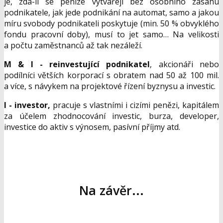
je, zda-li se peníze vytvářejí bez osobního zásahu
podnikatele, jak jede podnikání na automat, samo a jakou
míru svobody podnikateli poskytuje (min. 50 % obvyklého
fondu pracovní doby), musí to jet samo… Na velikosti
a počtu zaměstnanců až tak nezáleží.
M & I - reinvestuj
í
c
í
podnikatel
, akcionáři nebo
podílníci větších korporací s obratem nad 50 až 100 mil.
a více, s návykem na projektové řízení byznysu a investic.
I - investor,
pracuje s vlastními i cizími penězi, kapitálem
za účelem zhodnocování investic, burza, developer,
investice do aktiv s výnosem, pasívní příjmy atd.
Na závěr...