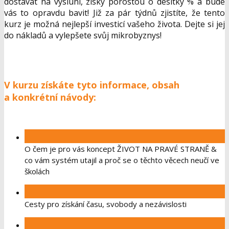
dostávat na výsluní, zisky porostou o desítky % a bude
vás to opravdu bavit! Již za pár týdnů zjistíte, že tento
kurz je možná nejlepší investicí vašeho života. Dejte si jej
do nákladů a vylepšete svůj mikrobyznys!
V kurzu získáte tyto informace, obsah
a konkrétní návody:
O čem je pro vás koncept ŽIVOT NA PRAVÉ STRANĚ &
co vám systém utajil a proč se o těchto věcech neučí ve
školách
Cesty pro získání času, svobody a nezávislosti