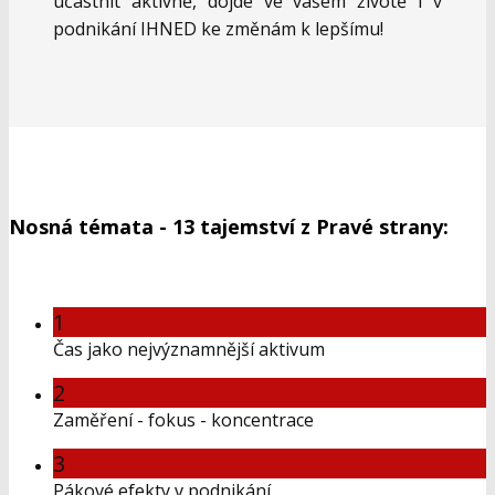
účastnit aktivně, dojde ve vašem životě i v
podnikání IHNED ke změnám k lepšímu!
Nosná témata - 13 tajemství z Pravé strany:
1
Čas jako nejvýznamnější aktivum
2
Zaměření - fokus - koncentrace
3
Pákové efekty v podnikání