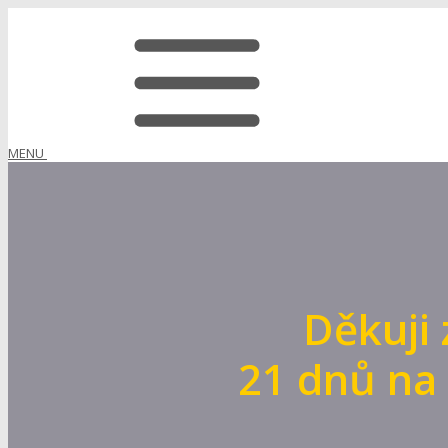
MENU
Děkuji 
21 dnů na