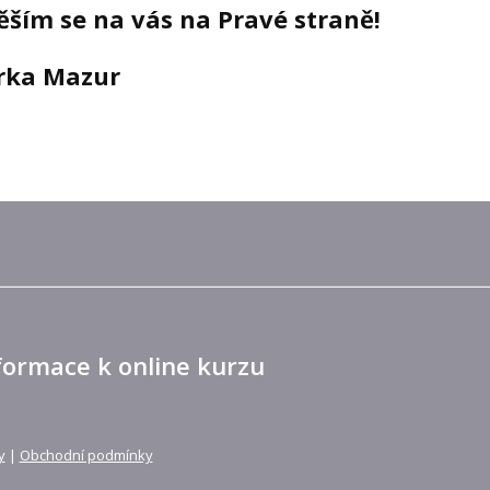
ěším se na vás na Pravé straně!
irka Mazur
formace k online kurzu
y
|
Obchodní podmínky