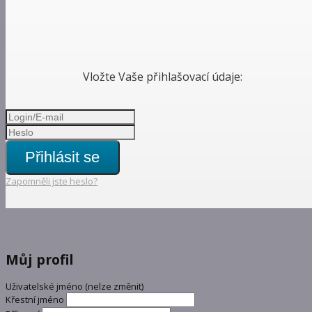
Vložte Vaše přihlašovací údaje:
Přihlásit se
Zapomněli jste heslo?
Můj profil
Uživatelské jméno (nelze změnit)
Křestní jméno