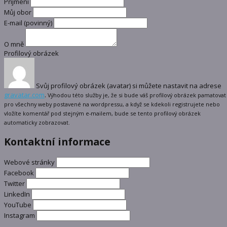
Příjmení
Můj obor
E-mail
(povinný)
O mně
Profilový obrázek
Svůj profilový obrázek (avatar) si můžete nastavit na adrese
gravatar.com
.
Výhodou této služby je, že si bude váš profilový obrázek pamatovat
pro všechny weby postavené na wordpressu, a když se kdekoli registrujete nebo
vložíte komentář pod stejným e-mailem, bude se tento profilový obrázek
automaticky zobrazovat.
Kontaktní informace
Webové stránky
Facebook
Twitter
LinkedIn
YouTube
Instagram