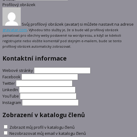
Profilový obrázek
Svůj profilový obrázek (avatar) si můžete nastavit na adrese
gravatar.com
.
Výhodou této služby je, že si bude váš profilový obrázek
pamatovat pro všechny weby postavené na wordpressu, a když se kdekoli
registrujete nebo vložíte komentář pod stejným e-mailem, bude se tento
profilový obrázek automaticky zobrazovat.
Kontaktní informace
Webové stránky
Facebook
Twitter
LinkedIn
YouTube
Instagram
Zobrazení v katalogu členů
Zobrazit můj profil v katalogu členů
Nezobrazovat můj email v katalogu členů