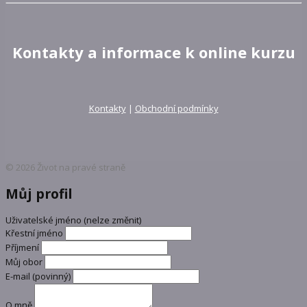
Kontakty a informace k online kurzu
Kontakty
|
Obchodní podmínky
© 2026 Život na pravé straně
Můj profil
Uživatelské jméno (nelze změnit)
Křestní jméno
Příjmení
Můj obor
E-mail
(povinný)
O mně