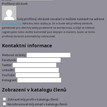
Profilový obrázek
Svůj profilový obrázek (avatar) si můžete nastavit na adrese
gravatar.com
.
Výhodou této služby je, že si bude váš profilový obrázek
pamatovat pro všechny weby postavené na wordpressu, a když se kdekoli
registrujete nebo vložíte komentář pod stejným e-mailem, bude se tento
profilový obrázek automaticky zobrazovat.
Kontaktní informace
Webové stránky
Facebook
Twitter
LinkedIn
YouTube
Instagram
Zobrazení v katalogu členů
Zobrazit můj profil v katalogu členů
Nezobrazovat můj email v katalogu členů