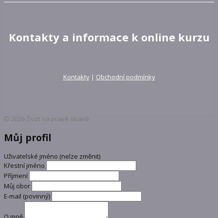
Kontakty a informace k online kurzu
Kontakty
|
Obchodní podmínky
© 2026 Život na pravé straně
Můj profil
Uživatelské jméno (nelze změnit)
Křestní jméno
Příjmení
Můj obor
E-mail
(povinný)
O mně