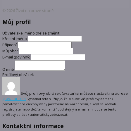
© 2026 Život na pravé straně
Můj profil
Uživatelské jméno (nelze změnit)
Křestní jméno
Příjmení
Můj obor
E-mail
(povinný)
O mně
Profilový obrázek
Svůj profilový obrázek (avatar) si můžete nastavit na adrese
gravatar.com
.
Výhodou této služby je, že si bude váš profilový obrázek
pamatovat pro všechny weby postavené na wordpressu, a když se kdekoli
registrujete nebo vložíte komentář pod stejným e-mailem, bude se tento
profilový obrázek automaticky zobrazovat.
Kontaktní informace