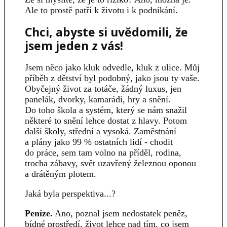
Ale to prostě patří k životu i k podnikání.
Chci, abyste si uvědomili, že
jsem jeden z vás!
Jsem něco jako kluk odvedle, kluk z ulice. Můj
příběh z dětství byl podobný, jako jsou ty vaše.
Obyčejný život za totáče, žádný luxus, jen
panelák, dvorky, kamarádi, hry a snění.
Do toho škola a systém, který se nám snažil
některé to snění lehce dostat z hlavy. Potom
další školy, střední a vysoká. Zaměstnání
a plány jako 99 % ostatních lidí - chodit
do práce, sem tam volno na příděl, rodina,
trocha zábavy, svět uzavřený železnou oponou
a drátěným plotem.
Jaká byla perspektiva...?
Peníze.
Ano, poznal jsem nedostatek peněz,
bídné prostředí, život lehce nad tím, co jsem