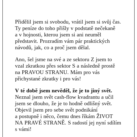
Přidělil jsem si svobodu, vrátil jsem si svůj čas.
Ty peníze do toho přišly v podstatě nečekaně
a v hojnosti, kterou jsem si ani neuměl
představit. Prozradím vám pár praktických
návodů, jak, co a proč jsem dělal.
Ano, šel jsme na své a ze sektoru Z jsem to
vzal zkratkou přes sektor S a následně prostě
na PRAVOU STRANU. Mám pro vás
přichystané zkratky i pro vás!
V té době jsem nevěděl, že je to jiný svět.
Neznal jsem svět cash-flow kvadrantu a učil
jsem se dlouho, že je to hodně odlišný svět.
Objevil jsem pro sebe svět podnikání
a postupně i něco, čemu dnes říkám ŽIVOT
NA PRAVÉ STRANĚ. S radostí jej nyní sdílím
s vámi!