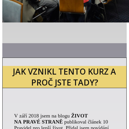
JAK VZNIKL TENTO KURZ A
PROČ JSTE TADY?
V září 2018 jsem na blogu
ŽIVOT
NA PRAVÉ STRANĚ
publikoval článek 10
Pravidel pro lepší život. Přidal jsem povídání