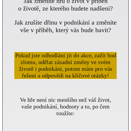
Jak změníte hru o život v příběh
o životě, ze kterého budete nadšeni?
Jak zrušíte dřinu v podnikání a změníte
vše v příběh, který vás bude bavit?
Pokud jste odhodláni jít do akce, zažít bod
zlomu, udělat zásadní změny ve svém
životě i podnikání, potom mám pro vás
řešení a odpovědi na klíčové otázky!
Ve hře není nic menšího než váš život,
vaše podnikání, hodnoty a to, po čem
toužíte: