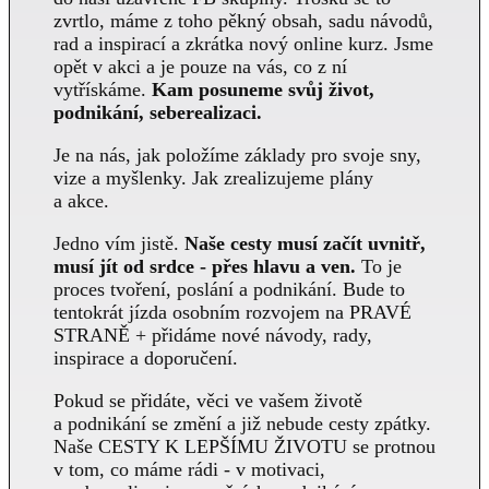
zvrtlo, máme z toho pěkný obsah, sadu návodů,
rad a inspirací a zkrátka nový online kurz. Jsme
opět v akci a je pouze na vás, co z ní
vytřískáme.
Kam posuneme svůj život,
podnikání, seberealizaci.
Je na nás, jak položíme základy pro svoje sny,
vize a myšlenky. Jak zrealizujeme plány
a akce.
Jedno vím jistě.
Naše cesty musí začít uvnitř,
musí jít od srdce - přes hlavu a ven.
To je
proces tvoření, poslání a podnikání. Bude to
tentokrát jízda osobním rozvojem na PRAVÉ
STRANĚ + přidáme nové návody, rady,
inspirace a doporučení.
Pokud se přidáte, věci ve vašem životě
a podnikání se změní a již nebude cesty zpátky.
Naše CESTY K LEPŠÍMU ŽIVOTU se protnou
v tom, co máme rádi - v motivaci,