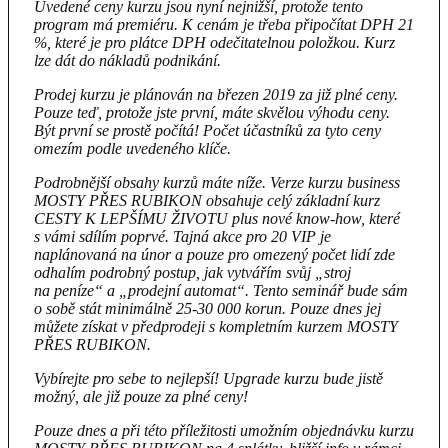
Uvedené ceny kurzu jsou nyní nejnižší, protože tento
program má premiéru. K cenám je třeba připočítat DPH 21
%, které je pro plátce DPH odečitatelnou položkou. Kurz
lze dát do nákladů podnikání.
Prodej kurzu je plánován na březen 2019 za již plné ceny.
Pouze teď, protože jste první, máte skvělou výhodu ceny.
Být první se prostě počítá! Počet účastníků za tyto ceny
omezím podle uvedeného klíče.
Podrobnější obsahy kurzů máte níže. Verze kurzu business
MOSTY PŘES RUBIKON obsahuje celý základní kurz
CESTY K LEPŠÍMU ŽIVOTU plus nové know-how, které
s vámi sdílím poprvé. Tajná akce pro 20 VIP je
naplánovaná na únor a pouze pro omezený počet lidí zde
odhalím podrobný postup, jak vytvářím svůj
„
stroj
na peníze
“
a
„
prodejní automat
“
. Tento seminář bude sám
o sobě stát minimálně 25-30 000 korun. Pouze dnes jej
můžete získat v předprodeji s kompletním kurzem MOSTY
PŘES RUBIKON.
Vybírejte pro sebe to nejlepší! Upgrade kurzu bude jistě
možný, ale již pouze za plné ceny!
Pouze dnes a při této příležitosti umožním objednávku kurzu