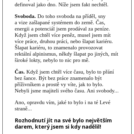
definoval jako dno. Níže jsem fakt nechtěl.
Svoboda.
Do toho svoboda na příděl, sny
a vize zašlapané systémem do země. Čas,
energii a potenciál jsem prodával za peníze.
Když jsem chtěl více peněz, musel jsem mít
více práce, druhou práci, nebo šlapat kariéru.
Šlapat kariéru, to znamenalo provozovat
rektální alpinismus, někdy šlapat po jiných, mít
široké lokty, nebylo to nic pro mě.
Čas.
Když jsem chtěl více času, bylo to přání
bez šance. Být bez práce znamenalo být
příživníkem a prostě vy víte, jak to bylo.
Nebyli jsme majiteli svého času. Ani svobody...
Ano, opravdu vím, jaké to bylo i na té Levé
straně...
Rozhodnutí jít na své bylo největším
darem, který jsem si kdy nadělil!