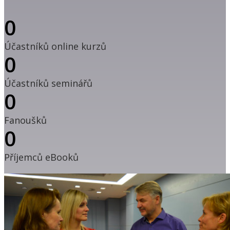
0
Účastníků online kurzů
0
Účastníků seminářů
0
Fanoušků
0
Příjemců eBooků