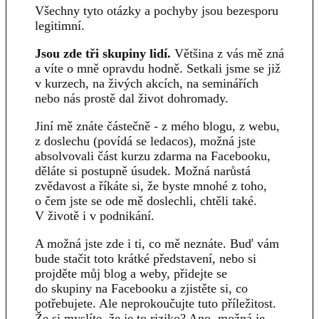
Všechny tyto otázky a pochyby jsou bezesporu
legitimní.
Jsou zde tři skupiny lidí.
Většina z vás mě zná
a víte o mně opravdu hodně. Setkali jsme se již
v kurzech, na živých akcích, na seminářích
nebo nás prostě dal život dohromady.
Jiní mě znáte částečně - z mého blogu, z webu,
z doslechu (povídá se ledacos), možná jste
absolvovali část kurzu zdarma na Facebooku,
děláte si postupně úsudek. Možná narůstá
zvědavost a říkáte si, že byste mnohé z toho,
o čem jste se ode mě doslechli, chtěli také.
V životě i v podnikání.
A možná jste zde i ti, co mě neznáte. Buď vám
bude stačit toto krátké představení, nebo si
projděte můj blog a weby, přidejte se
do skupiny na Facebooku a zjistěte si, co
potřebujete. Ale neprokoučujte tuto příležitost.
Že si myslíte, že je to riziko? Ano, možná je.