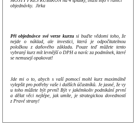
MOSTY PŘES RUBIKON na 4 splátky, bližší info v rámci
objednávky. Jirka
Při objednávce své verze kurzu
si buďte vědomi toho, že
nejde o náklad, ale investici, která je odpočitatelnou
položkou z daňového základu. Pouze teď můžete tento
vybraný kurz mít levnější o DPH a navíc za podmínek, které
se nemusejí opakovat!
Jde mi o to, abych s vaší pomocí mohl kurz maximálně
vylepšit pro potřeby vaše i dalších účastníků. Je jasné, že vy
u toho můžete být první! Být v jakémkoliv podnikání první
a dělat věci nejlépe, jak umíte, je strategickou dovedností
z Pravé strany!