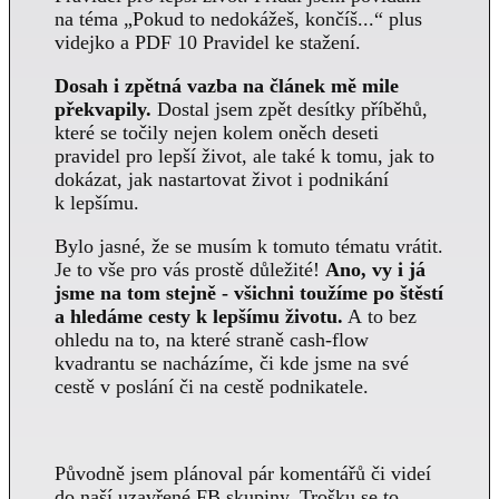
na téma „Pokud to nedokážeš, končíš...“ plus
videjko a PDF 10 Pravidel ke stažení.
Dosah i zpětná vazba na článek mě mile
překvapily.
Dostal jsem zpět desítky příběhů,
které se točily nejen kolem oněch deseti
pravidel pro lepší život, ale také k tomu, jak to
dokázat, jak nastartovat život i podnikání
k lepšímu.
Bylo jasné, že se musím k tomuto tématu vrátit.
Je to vše pro vás prostě důležité!
Ano, vy i já
jsme na tom stejně - všichni toužíme po štěstí
a hledáme cesty k lepšímu životu.
A to bez
ohledu na to, na které straně cash-flow
kvadrantu se nacházíme, či kde jsme na své
cestě v poslání či na cestě podnikatele.
Původně jsem plánoval pár komentářů či videí
do naší uzavřené FB skupiny. Trošku se to