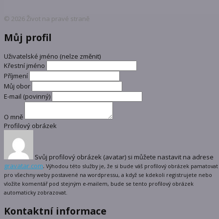
© 2026 Život na pravé straně
Můj profil
Uživatelské jméno (nelze změnit)
Křestní jméno
Příjmení
Můj obor
E-mail
(povinný)
O mně
Profilový obrázek
Svůj profilový obrázek (avatar) si můžete nastavit na adrese
gravatar.com
.
Výhodou této služby je, že si bude váš profilový obrázek pamatovat
pro všechny weby postavené na wordpressu, a když se kdekoli registrujete nebo
vložíte komentář pod stejným e-mailem, bude se tento profilový obrázek
automaticky zobrazovat.
Kontaktní informace