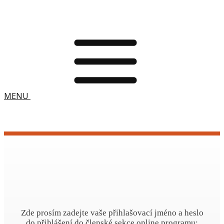
MENU
Zde prosím zadejte vaše přihlašovací jméno a heslo
do přihlášení do členské sekce online programu: