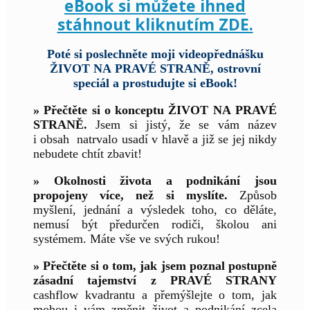
eBook si můžete ihned
stáhnout kliknutím ZDE.
Poté si poslechněte moji videopřednášku
ŽIVOT NA PRAVÉ STRANĚ, ostrovní
speciál a prostudujte si eBook!
» Přečtěte si o konceptu ŽIVOT NA PRAVÉ
STRANĚ.
Jsem si jistý, že se vám název
i obsah natrvalo usadí v hlavě a již se jej nikdy
nebudete chtít zbavit!
» Okolnosti života a podnikání jsou
propojeny více, než si myslíte.
Způsob
myšlení, jednání a výsledek toho, co děláte,
nemusí být předurčen rodiči, školou ani
systémem. Máte vše ve svých rukou!
» Přečtěte si o tom, jak jsem poznal postupně
zásadní tajemství z PRAVÉ STRANY
cashflow kvadrantu a přemýšlejte o tom, jak
mohou i vám změnit život a podnikání zcela