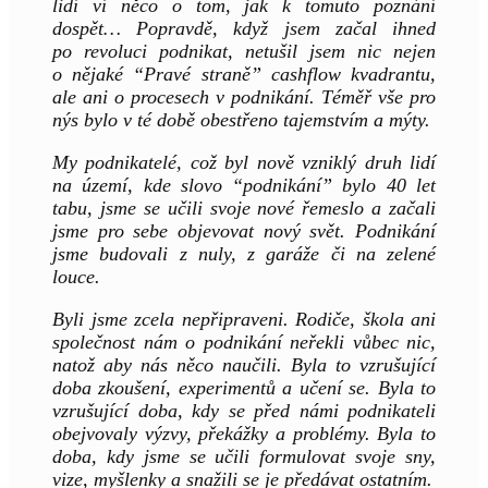
lidí ví něco o tom, jak k tomuto poznání
dospět… Popravdě, když jsem začal ihned
po revoluci podnikat, netušil jsem nic nejen
o nějaké “Pravé straně” cashflow kvadrantu,
ale ani o procesech v podnikání. Téměř vše pro
nýs bylo v té době obestřeno tajemstvím a mýty.
My podnikatelé, což byl nově vzniklý druh lidí
na území, kde slovo “podnikání” bylo 40 let
tabu, jsme se učili svoje nové řemeslo a začali
jsme pro sebe objevovat nový svět. Podnikání
jsme budovali z nuly, z garáže či na zelené
louce.
Byli jsme zcela nepřipraveni. Rodiče, škola ani
společnost nám o podnikání neřekli vůbec nic,
natož aby nás něco naučili. Byla to vzrušující
doba zkoušení, experimentů a učení se. Byla to
vzrušující doba, kdy se před námi podnikateli
obejvovaly výzvy, překážky a problémy. Byla to
doba, kdy jsme se učili formulovat svoje sny,
vize, myšlenky a snažili se je předávat ostatním.