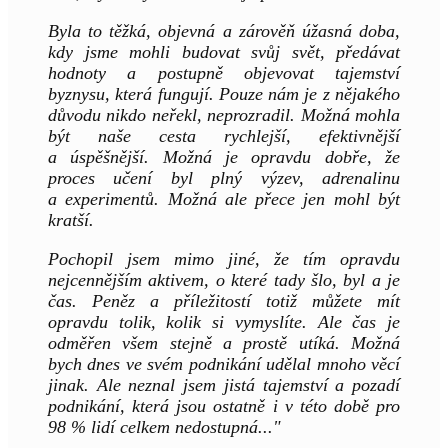
Byla to těžká, objevná a zárověň úžasná doba,
kdy jsme mohli budovat svůj svět, předávat
hodnoty a postupně objevovat tajemství
byznysu, která fungují. Pouze nám je z nějakého
důvodu nikdo neřekl, neprozradil. Možná mohla
být naše cesta rychlejší, efektivnější
a úspěšnější. Možná je opravdu dobře, že
proces učení byl plný výzev, adrenalinu
a experimentů. Možná ale přece jen mohl být
kratší.
Pochopil jsem mimo jiné, že tím opravdu
nejcennějším aktivem, o které tady šlo, byl a je
čas. Peněz a příležitostí totiž můžete mít
opravdu tolik, kolik si vymyslíte. Ale čas je
odměřen všem stejně a prostě utíká. Možná
bych dnes ve svém podnikání udělal mnoho věcí
jinak. Ale neznal jsem jistá tajemství a pozadí
podnikání, která jsou ostatně i v této době pro
98 % lidí celkem nedostupná..."