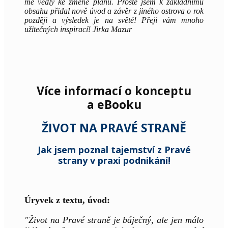
mě vedly ke změně plánu. Prostě jsem k základnímu
obsahu přidal nově úvod a závěr z jiného ostrova o rok
později a výsledek je na světě! Přeji vám mnoho
užitečných inspirací! Jirka Mazur
Více informací o konceptu
a eBooku
ŽIVOT NA PRAVÉ STRANĚ
Jak jsem poznal tajemství z Pravé
strany v praxi podnikání!
Úryvek z textu, úvod:
"Život na Pravé straně je báječný, ale jen málo