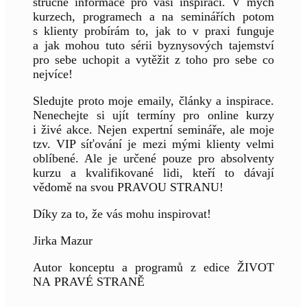
stručné informace pro vaši inspiraci. V mých
kurzech, programech a na seminářích potom
s klienty probírám to, jak to v praxi funguje
a jak mohou tuto sérii byznysových tajemství
pro sebe uchopit a vytěžit z toho pro sebe co
nejvíce!
Sledujte proto moje emaily, články a inspirace.
Nenechejte si ujít termíny pro online kurzy
i živé akce. Nejen expertní semináře, ale moje
tzv. VIP síťování je mezi mými klienty velmi
oblíbené. Ale je určené pouze pro absolventy
kurzu a kvalifikované lidi, kteří to dávají
vědomě na svou PRAVOU STRANU!
Díky za to, že vás mohu inspirovat!
Jirka Mazur
Autor konceptu a programů z edice ŽIVOT
NA PRAVÉ STRANĚ