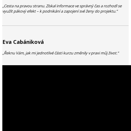
„Cesta na pravou stranu. Získal informace ve správný čas a rozhodl se
využít pákový efekt – k podnikání a zapojení své ženy do projektu.“
Eva Cabániková
„Řeknu Vám, jak mi jednotlivé části kurzu změnily v praxi můj život.“