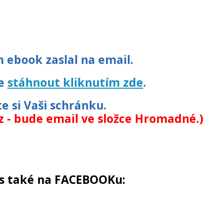
 ebook zaslal na email.
te
stáhnout kliknutím zde
.
e si Vaši schránku.
 - bude email ve složce Hromadné.)
s také na FACEBOOKu: