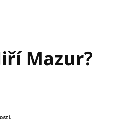
Jiří Mazur?
osti.