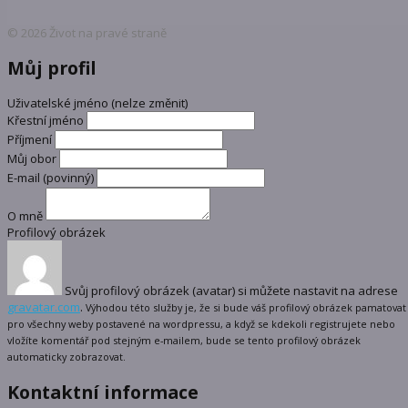
© 2026 Život na pravé straně
Můj profil
Uživatelské jméno (nelze změnit)
Křestní jméno
Příjmení
Můj obor
E-mail
(povinný)
O mně
Profilový obrázek
Svůj profilový obrázek (avatar) si můžete nastavit na adrese
gravatar.com
.
Výhodou této služby je, že si bude váš profilový obrázek pamatovat
pro všechny weby postavené na wordpressu, a když se kdekoli registrujete nebo
vložíte komentář pod stejným e-mailem, bude se tento profilový obrázek
automaticky zobrazovat.
Kontaktní informace