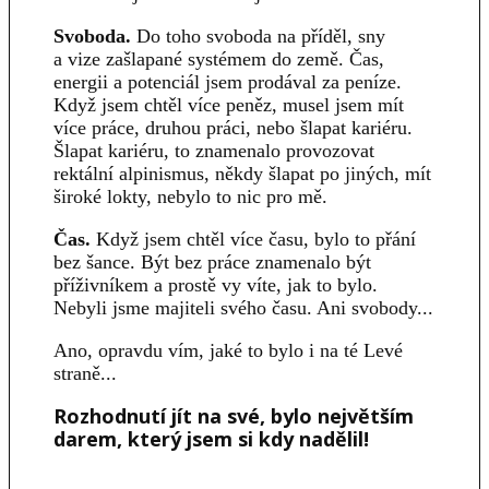
Svoboda.
Do toho svoboda na příděl, sny
a vize zašlapané systémem do země. Čas,
energii a potenciál jsem prodával za peníze.
Když jsem chtěl více peněz, musel jsem mít
více práce, druhou práci, nebo šlapat kariéru.
Šlapat kariéru, to znamenalo provozovat
rektální alpinismus, někdy šlapat po jiných, mít
široké lokty, nebylo to nic pro mě.
Čas.
Když jsem chtěl více času, bylo to přání
bez šance. Být bez práce znamenalo být
příživníkem a prostě vy víte, jak to bylo.
Nebyli jsme majiteli svého času. Ani svobody...
Ano, opravdu vím, jaké to bylo i na té Levé
straně...
Rozhodnutí jít na své, bylo největším
darem, který jsem si kdy nadělil!