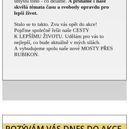
smyslu toho - co děláme.
A přidáme i naše
skvělá témata času a svobody opravdu pro
lepší život.
Stalo se to takto. Zvu vás opět do akce!
Pojďme společně řešit naše CESTY
K LEPŠÍMU ŽIVOTU. Udělám pro vás to
nejlepší, co bude aktuálně v mých silách.
A vybudujeme spolu naše nové MOSTY PŘES
RUBIKON.
POZÝVÁM VÁS DNES DO AKCE,