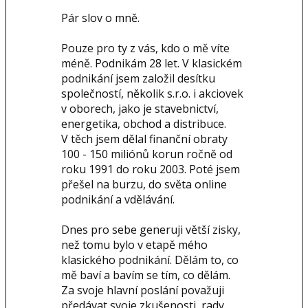
Pár slov o mně.
Pouze pro ty z vás, kdo o mě víte
méně. Podnikám 28 let. V klasickém
podnikání jsem založil desítku
společností, několik s.r.o. i akciovek
v oborech, jako je stavebnictví,
energetika, obchod a distribuce.
V těch jsem dělal finanční obraty
100 - 150 miliónů korun ročně od
roku 1991 do roku 2003. Poté jsem
přešel na burzu, do světa online
podnikání a vdělávání.
Dnes pro sebe generuji větší zisky,
než tomu bylo v etapě mého
klasického podnikání. Dělám to, co
mě baví a bavím se tím, co dělám.
Za svoje hlavní poslání považuji
předávat svoje zkušenosti, rady