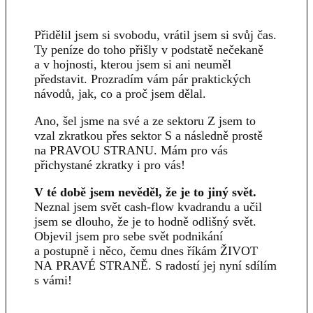
Přidělil jsem si svobodu, vrátil jsem si svůj čas.
Ty peníze do toho přišly v podstatě nečekaně
a v hojnosti, kterou jsem si ani neuměl
představit. Prozradím vám pár praktických
návodů, jak, co a proč jsem dělal.
Ano, šel jsme na své a ze sektoru Z jsem to
vzal zkratkou přes sektor S a následně prostě
na PRAVOU STRANU. Mám pro vás
přichystané zkratky i pro vás!
V té době jsem nevěděl, že je to jiný svět.
Neznal jsem svět cash-flow kvadrandu a učil
jsem se dlouho, že je to hodně odlišný svět.
Objevil jsem pro sebe svět podnikání
a postupně i něco, čemu dnes říkám ŽIVOT
NA PRAVÉ STRANĚ. S radostí jej nyní sdílím
s vámi!