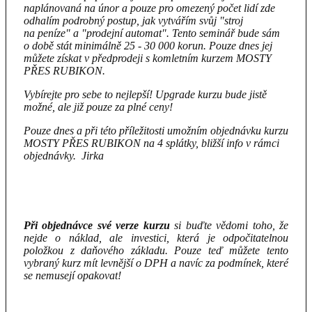
naplánovaná na únor a pouze pro omezený počet lidí zde
odhalím podrobný postup, jak vytvářím svůj "stroj
na peníze" a "prodejní automat". Tento seminář bude sám
o době stát minimálně 25 - 30 000 korun. Pouze dnes jej
můžete získat v předprodeji s komletním kurzem MOSTY
PŘES RUBIKON.
Vybírejte pro sebe to nejlepší! Upgrade kurzu bude jistě
možné, ale již pouze za plné ceny!
Pouze dnes a při této příležitosti umožním objednávku kurzu
MOSTY PŘES RUBIKON na 4 splátky, bližší info v rámci
objednávky. Jirka
Při objednávce své verze kurzu
si buďte vědomi toho, že
nejde o náklad, ale investici, která je odpočitatelnou
položkou z daňového základu. Pouze teď můžete tento
vybraný kurz mít levnější o DPH a navíc za podmínek, které
se nemusejí opakovat!