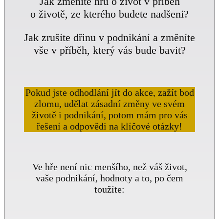
Jak změníte hru o život v příběh
o životě, ze kterého budete nadšeni?
Jak zrušíte dřinu v podnikání a změníte
vše v příběh, který vás bude bavit?
Pokud jste odhodlání jít do akce, zažít bod
zlomu, udělat zásadní změny ve svém
životě i podnikání, potom mám pro vás
řešení a odpovědi na klíčové otázky!
Ve hře není nic menšího, než váš život,
vaše podnikání, hodnoty a to, po čem
toužíte: