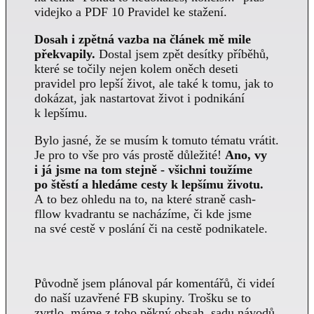
videjko a PDF 10 Pravidel ke stažení.
Dosah i zpětná vazba na článek mě mile
překvapily.
Dostal jsem zpět desítky příběhů,
které se točily nejen kolem oněch deseti
pravidel pro lepší život, ale také k tomu, jak to
dokázat, jak nastartovat život i podnikání
k lepšímu.
Bylo jasné, že se musím k tomuto tématu vrátit.
Je pro to vše pro vás prostě důležité!
Ano, vy
i já jsme na tom stejně - všichni toužíme
po štěstí a hledáme cesty k lepšímu životu.
A to bez ohledu na to, na které straně cash-
fllow kvadrantu se nacházíme, či kde jsme
na své cestě v poslání či na cestě podnikatele.
Původně jsem plánoval pár komentářů, či videí
do naší uzavřené FB skupiny. Trošku se to
zvrtlo, máme z toho pěkný obsah, sadu návodů,