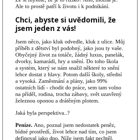
Ale to prostě patří k životu i k podnikání.
Chci, abyste si uvědomili, že
jsem jeden z vás!
Jsem něco, jako kluk odvedle, kluk z ulice. Můj
příběh z dětství byl podobný, jako jsou ty vaše.
Obyčejný život za totáče, žádný luxus, panelák,
dvorky, kamarádi, hry a snění. Do toho škola
a systém, který se nám snažil některé to snění
lehce dostat z hlavy. Potom další školy, střední
a vysoká. Zaměstnání a plány, jako 99%
ostatních lidí - chodit do práce, sem tam volno
na příděl, rodina, trocha zábavy, svět uzavřený
železnou oponou a drátěným plotem.
Jaká byla perspektiva..?
Peníze.
Ano, poznal jsem nedostatek peněz,
bídné prostředí, život lehce nad tím, co jsem
definoval jako dno. Níže jsem fakt nechtěl.