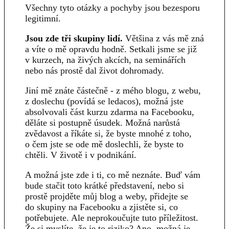
Všechny tyto otázky a pochyby jsou bezesporu
legitimní.
Jsou zde tři skupiny lidí.
Většina z vás mě zná
a víte o mě opravdu hodně. Setkali jsme se již
v kurzech, na živých akcích, na seminářích
nebo nás prostě dal život dohromady.
Jiní mě znáte částečně - z mého blogu, z webu,
z doslechu (povídá se ledacos), možná jste
absolvovali část kurzu zdarma na Facebooku,
děláte si postupně úsudek. Možná narůstá
zvědavost a říkáte si, že byste mnohé z toho,
o čem jste se ode mě doslechli, že byste to
chtěli. V životě i v podnikání.
A možná jste zde i ti, co mě neznáte. Buď vám
bude stačit toto krátké představení, nebo si
prostě projděte můj blog a weby, přidejte se
do skupiny na Facebooku a zjistěte si, co
potřebujete. Ale neprokoučujte tuto příležitost.
Že si myslíte, že je to riziko? Ano, možná je.