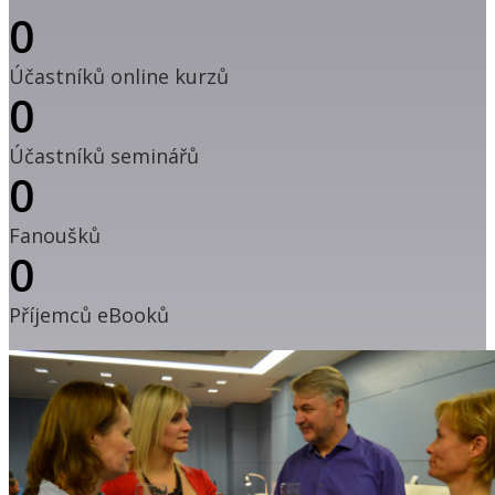
0
Účastníků online kurzů
0
Účastníků seminářů
0
Fanoušků
0
Příjemců eBooků