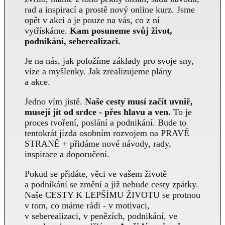
rad a inspirací a prostě nový online kurz. Jsme
opět v akci a je pouze na vás, co z ní
vytřískáme.
Kam posuneme svůj život,
podnikání, seberealizaci.
Je na nás, jak položíme základy pro svoje sny,
vize a myšlenky. Jak zrealizujeme plány
a akce.
Jedno vím jistě.
Naše cesty musí začít uvniř,
musejí jít od srdce - přes hlavu a ven.
To je
proces tvoření, poslání a podnikání. Bude to
tentokrát jízda osobním rozvojem na PRAVÉ
STRANĚ + přidáme nové návody, rady,
inspirace a doporučení.
Pokud se přidáte, věci ve vašem životě
a podnikání se změní a již nebude cesty zpátky.
Naše CESTY K LEPŠÍMU ŽIVOTU se protnou
v tom, co máme rádi - v motivaci,
v seberealizaci, v penězích, podnikání, ve