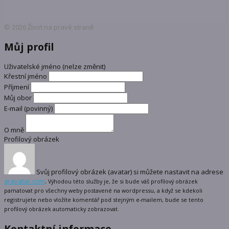
© 2026 Život na pravé straně
Můj profil
Uživatelské jméno (nelze změnit)
Křestní jméno
Příjmení
Můj obor
E-mail
(povinný)
O mně
Profilový obrázek
Svůj profilový obrázek (avatar) si můžete nastavit na adrese
gravatar.com
.
Výhodou této služby je, že si bude váš profilový obrázek
pamatovat pro všechny weby postavené na wordpressu, a když se kdekoli
registrujete nebo vložíte komentář pod stejným e-mailem, bude se tento
profilový obrázek automaticky zobrazovat.
Kontaktní informace