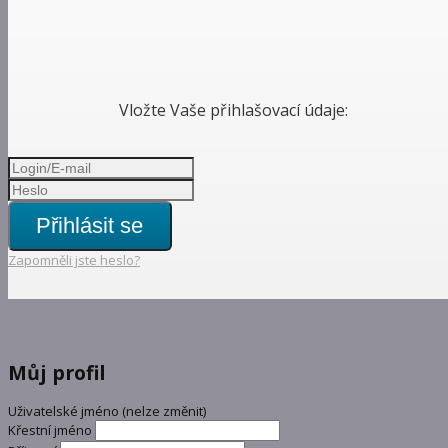
Vložte Vaše přihlašovací údaje:
Přihlásit se
Zapomněli jste heslo?
Můj profil
Uživatelské jméno (nelze změnit)
Křestní jméno