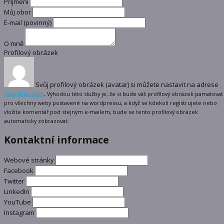
Příjmení
Můj obor
E-mail
(povinný)
O mně
Profilový obrázek
Svůj profilový obrázek (avatar) si můžete nastavit na adrese
gravatar.com
.
Výhodou této služby je, že si bude váš profilový obrázek pamatovat
pro všechny weby postavené na wordpressu, a když se kdekoli registrujete nebo
vložíte komentář pod stejným e-mailem, bude se tento profilový obrázek
automaticky zobrazovat.
Kontaktní informace
Webové stránky
Facebook
Twitter
LinkedIn
YouTube
Instagram