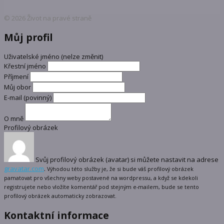
© 2026 Život na pravé straně
Můj profil
Uživatelské jméno (nelze změnit)
Křestní jméno
Příjmení
Můj obor
E-mail
(povinný)
O mně
Profilový obrázek
Svůj profilový obrázek (avatar) si můžete nastavit na adrese
gravatar.com
.
Výhodou této služby je, že si bude váš profilový obrázek
pamatovat pro všechny weby postavené na wordpressu, a když se kdekoli
registrujete nebo vložíte komentář pod stejným e-mailem, bude se tento
profilový obrázek automaticky zobrazovat.
Kontaktní informace