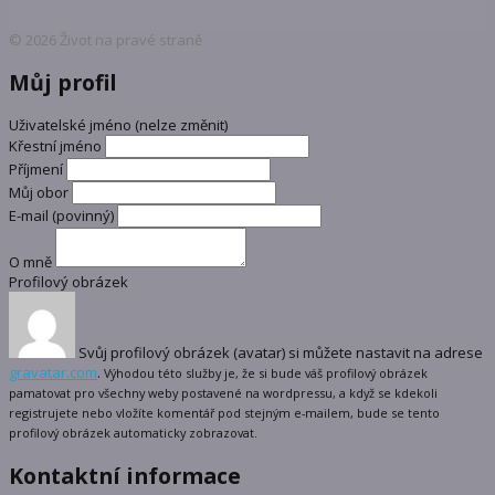
© 2026 Život na pravé straně
Můj profil
Uživatelské jméno (nelze změnit)
Křestní jméno
Příjmení
Můj obor
E-mail
(povinný)
O mně
Profilový obrázek
Svůj profilový obrázek (avatar) si můžete nastavit na adrese
gravatar.com
.
Výhodou této služby je, že si bude váš profilový obrázek
pamatovat pro všechny weby postavené na wordpressu, a když se kdekoli
registrujete nebo vložíte komentář pod stejným e-mailem, bude se tento
profilový obrázek automaticky zobrazovat.
Kontaktní informace