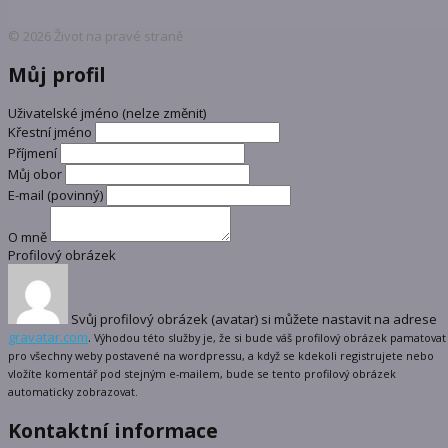
© 2026 Život na pravé straně
Můj profil
Uživatelské jméno (nelze změnit)
Křestní jméno
Příjmení
Můj obor
E-mail
(povinný)
O mně
Profilový obrázek
Svůj profilový obrázek (avatar) si můžete nastavit na adrese
gravatar.com
.
Výhodou této služby je, že si bude váš profilový obrázek pamatovat
pro všechny weby postavené na wordpressu, a když se kdekoli registrujete nebo
vložíte komentář pod stejným e-mailem, bude se tento profilový obrázek
automaticky zobrazovat.
Kontaktní informace