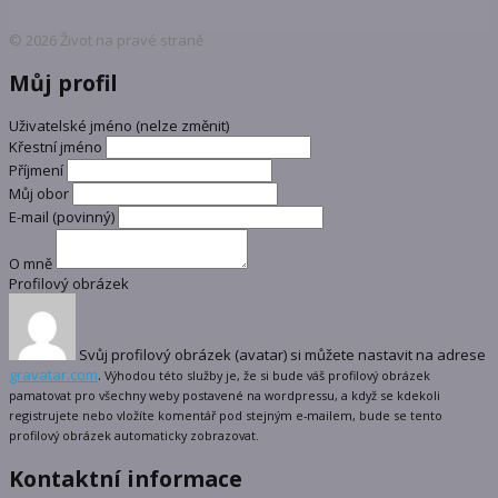
© 2026 Život na pravé straně
Můj profil
Uživatelské jméno (nelze změnit)
Křestní jméno
Příjmení
Můj obor
E-mail
(povinný)
O mně
Profilový obrázek
Svůj profilový obrázek (avatar) si můžete nastavit na adrese
gravatar.com
.
Výhodou této služby je, že si bude váš profilový obrázek
pamatovat pro všechny weby postavené na wordpressu, a když se kdekoli
registrujete nebo vložíte komentář pod stejným e-mailem, bude se tento
profilový obrázek automaticky zobrazovat.
Kontaktní informace