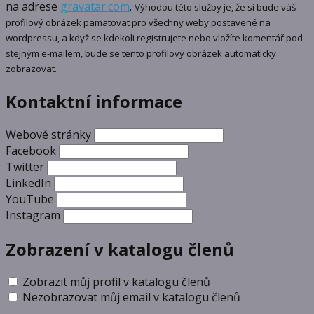
na adrese
gravatar.com
.
Výhodou této služby je, že si bude váš
profilový obrázek pamatovat pro všechny weby postavené na
wordpressu, a když se kdekoli registrujete nebo vložíte komentář pod
stejným e-mailem, bude se tento profilový obrázek automaticky
zobrazovat.
Kontaktní informace
Webové stránky
Facebook
Twitter
LinkedIn
YouTube
Instagram
Zobrazení v katalogu členů
Zobrazit můj profil v katalogu členů
Nezobrazovat můj email v katalogu členů