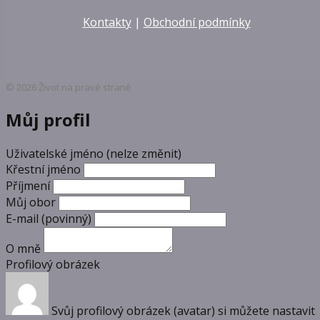
Kontakty
|
Obchodní podmínky
© 2026 Život na pravé straně
Můj profil
Uživatelské jméno (nelze změnit)
Křestní jméno
Příjmení
Můj obor
E-mail
(povinný)
O mně
Profilový obrázek
Svůj profilový obrázek (avatar) si můžete nastavit